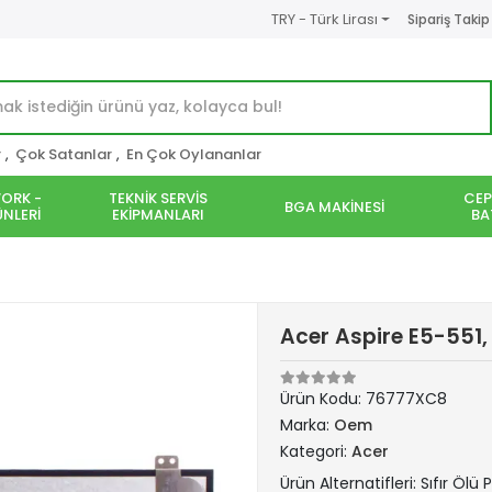
TRY - Türk Lirası
Sipariş Takip
r
,
Çok Satanlar
,
En Çok Oylananlar
ORK -
TEKNİK SERVİS
CEP
BGA MAKİNESİ
NLERİ
EKİPMANLARI
BA
Acer Aspire E5-551,
Ürün Kodu:
76777XC8
Marka:
Oem
Kategori:
Acer
Ürün Alternatifleri: Sıfır Ölü P