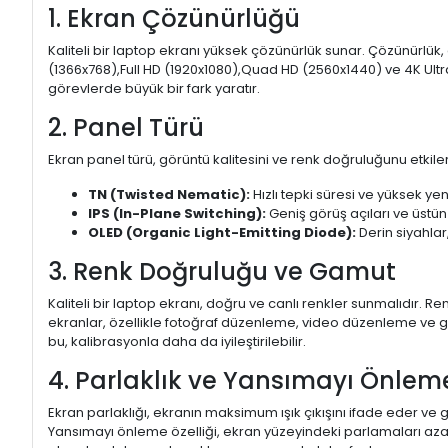
1. Ekran Çözünürlüğü
Kaliteli bir laptop ekranı yüksek çözünürlük sunar. Çözünürlük,
(1366x768),Full HD (1920x1080),Quad HD (2560x1440) ve 4K Ultr
görevlerde büyük bir fark yaratır.
2. Panel Türü
Ekran panel türü, görüntü kalitesini ve renk doğruluğunu etkiler.
TN (Twisted Nematic):
Hızlı tepki süresi ve yüksek yen
IPS (In-Plane Switching):
Geniş görüş açıları ve üstün
OLED (Organic Light-Emitting Diode):
Derin siyahlar,
3. Renk Doğruluğu ve Gamut
Kaliteli bir laptop ekranı, doğru ve canlı renkler sunmalıdır.
ekranlar, özellikle fotoğraf düzenleme, video düzenleme ve gra
bu, kalibrasyonla daha da iyileştirilebilir.
4. Parlaklık ve Yansımayı Önlem
Ekran parlaklığı, ekranın maksimum ışık çıkışını ifade eder ve g
Yansımayı önleme özelliği, ekran yüzeyindeki parlamaları aza