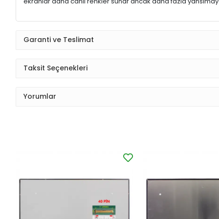
ekranlar daha canlı renkler sunar ancak daha fazla yansımaya
Garanti ve Teslimat
Taksit Seçenekleri
Yorumlar