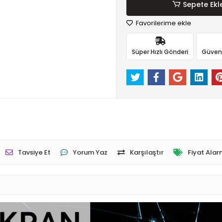
Sepete Ekl
Favorilerime ekle
Süper Hızlı Gönderi
Güvenli
Tavsiye Et
Yorum Yaz
Karşılaştır
Fiyat Alar