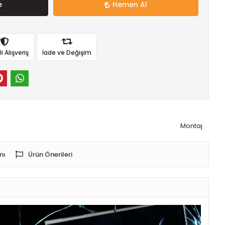
e
Hemen Al
 Alışveriş
İade ve Değişim
Montaj
mı
Ürün Önerileri