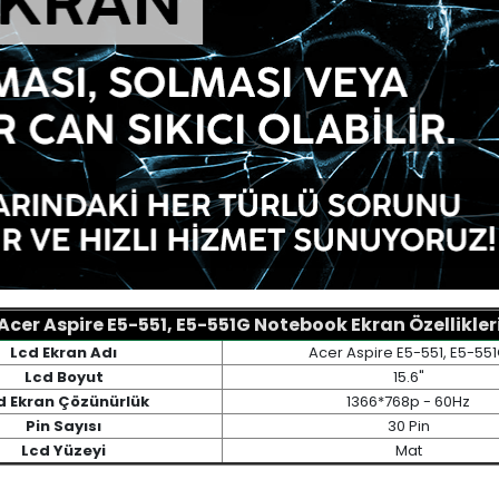
Acer Aspire E5-551, E5-551G Notebook Ekran Özellikler
Lcd Ekran Adı
Acer Aspire E5-551, E5-55
Lcd Boyut
15.6"
d Ekran Çözünürlük
1366*768p - 60Hz
Pin Sayısı
30 Pin
Lcd Yüzeyi
Mat