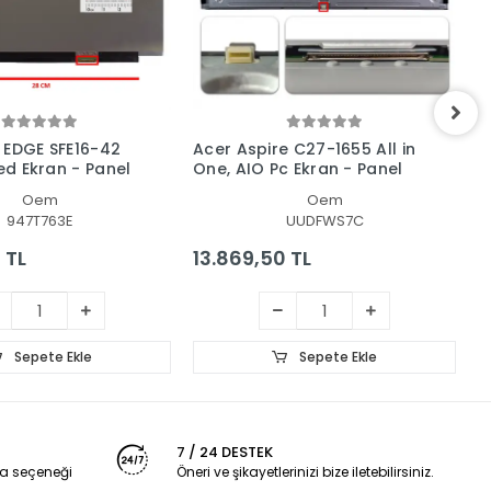
 EDGE SFE16-42
Acer Aspire C27-1655 All in
A
Led Ekran - Panel
One, AIO Pc Ekran - Panel
4
P
Oem
Oem
947T763E
UUDFWS7C
 TL
13.869,50 TL
2
Sepete Ekle
Sepete Ekle
7 / 24 DESTEK
a seçeneği
Öneri ve şikayetlerinizi bize iletebilirsiniz.