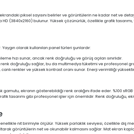
 ekrandaki piksel sayısını belirler ve görüntülerin ne kadar net ve det
a HD (3840x2160) bulunur. Yüksek çözünürlük, özellikle grafik tasarı
 Yaygın olarak kullanılan panel türleri şunlardır:
ileme hızı sunar, ancak renk doğruluğu ve görüş açıları sınırlıdır.
 renk doğruluğu sağlar, bu da multimedya tüketimi ve profesyonel grafi
 canlı renkler ve yüksek kontrast oranı sunar. Enerji verimliliği yüksekt
 Renk gamutu, ekranın gösterebildiği renk aralığını ifade eder. %100 
fik tasarımı gibi profesyonel işler için önemlidir. Renk doğruluğu, ekr
e
enellikle nit birimiyle ölçülür. Yüksek parlaklık seviyesi, özellikle dış
ltarak görüntülerin net ve okunabilir kalmasını sağlar. Mat ekran kap