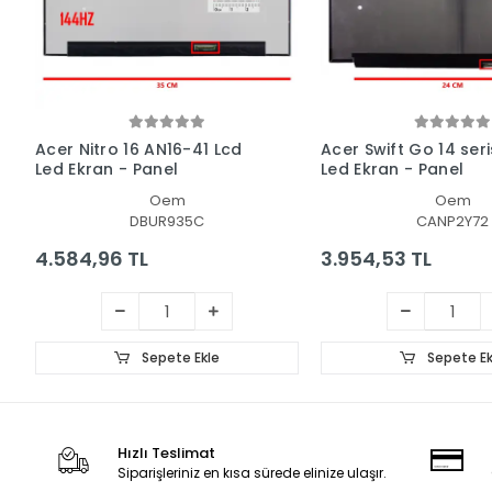
Acer Nitro 16 AN16-41 Lcd
Acer Swift Go 14 seri
Led Ekran - Panel
Led Ekran - Panel
Oem
Oem
DBUR935C
CANP2Y72
4.584,96 TL
3.954,53 TL
Sepete Ekle
Sepete Ek
Hızlı Teslimat
Siparişleriniz en kısa sürede elinize ulaşır.