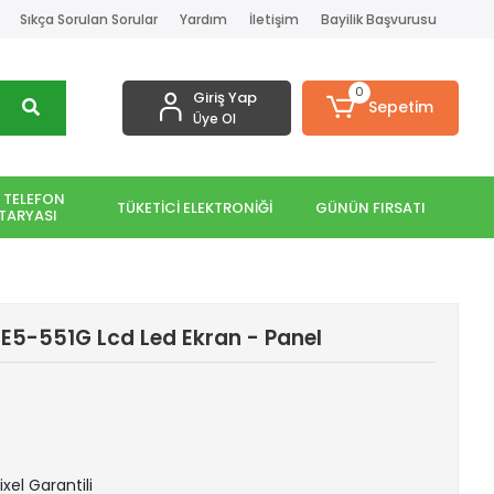
Sıkça Sorulan Sorular
Yardım
İletişim
Bayilik Başvurusu
0
Giriş Yap
Sepetim
Üye Ol
 TELEFON
TÜKETİCİ ELEKTRONİĞİ
GÜNÜN FIRSATI
TARYASI
 E5-551G Lcd Led Ekran - Panel
ixel Garantili