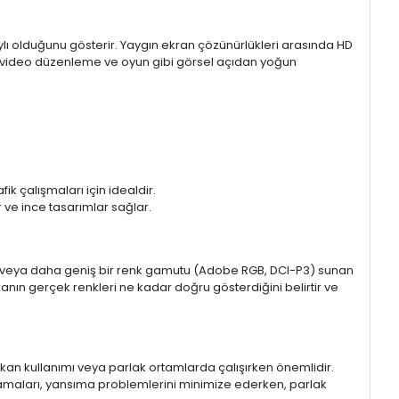
aylı olduğunu gösterir. Yaygın ekran çözünürlükleri arasında HD
mı, video düzenleme ve oyun gibi görsel açıdan yoğun
k çalışmaları için idealdir.
ir ve ince tasarımlar sağlar.
sRGB veya daha geniş bir renk gamutu (Adobe RGB, DCI-P3) sunan
anın gerçek renkleri ne kadar doğru gösterdiğini belirtir ve
 mekan kullanımı veya parlak ortamlarda çalışırken önemlidir.
lamaları, yansıma problemlerini minimize ederken, parlak