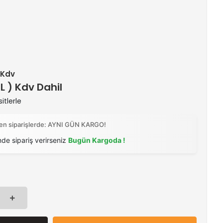
+ Kdv
TL ) Kdv Dahil
itlerle
ilen siparişlerde: AYNI GÜN KARGO!
nde sipariş verirseniz
Bugün Kargoda !