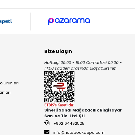
Bize Ulaşın
Haftaiçi 09:00 - 18:00 Cumartesi 09:00 -
ı
14:00 saatleri arasında ulaşabilirsiniz.
o Ürünleri
anları
Sinerji Sanal Mağazacılık Bilgisayar
San. ve Tic. Ltd. Şti
+902164492525
info@notebookdepo.com