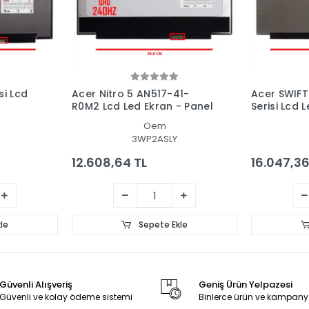
si Lcd
Acer Nitro 5 AN517-41-
Acer SWIFT
R0M2 Lcd Led Ekran - Panel
Serisi Lcd 
Oem
3WP2ASLY
12.608,64 TL
16.047,36
le
Sepete Ekle
Güvenli Alışveriş
Geniş Ürün Yelpazesi
Güvenli ve kolay ödeme sistemi
Binlerce ürün ve kampany