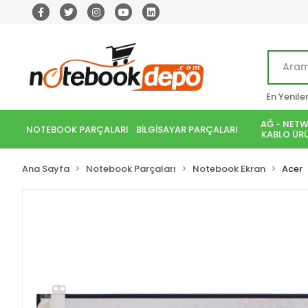
En Yenile
AĞ - NETW
NOTEBOOK PARÇALARI
BİLGİSAYAR PARÇALARI
KABLO ÜRÜ
Ana Sayfa
Notebook Parçaları
Notebook Ekran
Acer