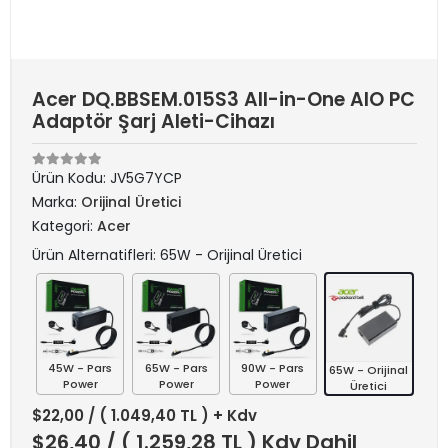
Acer DQ.BBSEM.015S3 All-in-One AIO PC
Adaptör Şarj Aleti-Cihazı
Ürün Kodu:
JV5G7YCP
Marka:
Orijinal Üretici
Kategori:
Acer
Ürün Alternatifleri: 65W - Orijinal Üretici
45W - Pars
65W - Pars
90W - Pars
65W - Orijinal
Power
Power
Power
Üretici
$22,00
/ ( 1.049,40 TL ) + Kdv
$26,40
/ ( 1.259,28 TL ) Kdv Dahil