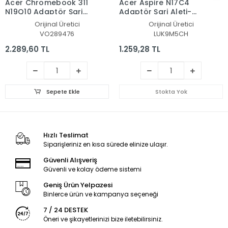
Acer Chromebook 311
Acer Aspire N17C4
N19Q10 Adaptör Şarj
Adaptör Şarj Aleti-
Aleti-Cihazı
Cihazı
Orijinal Üretici
Orijinal Üretici
VO289476
LUK9M5CH
2.289,60 TL
1.259,28 TL
Sepete Ekle
Stokta Yok
Hızlı Teslimat
Siparişleriniz en kısa sürede elinize ulaşır.
Güvenli Alışveriş
Güvenli ve kolay ödeme sistemi
Geniş Ürün Yelpazesi
Binlerce ürün ve kampanya seçeneği
7 / 24 DESTEK
Öneri ve şikayetlerinizi bize iletebilirsiniz.