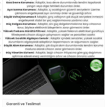
Kısa Devre Koruması :
Adaptör, kısa devre durumlarında kendini kapatarak
yangın veya diğer tehlikeli durumları önler.
Aşırı Isınma Koruması :
Adaptör, iç sıcaklığının güvenli seviyelerin üzerine
çıkmasını engelleyerek aşırı ısınmayı önler ve güvenliği artırır.
Düşük Voltaj Koruması ⬇️
Adaptör, giriş voltajının çok düşük seviyelere inmesini
engelleyerek stabil bir şarj sağlanmasına yardımcı olur.
Güç Dalgası Koruması :
Adaptör, ani güç dalgalanmalarına karşı cihazınızı
korur, böylece elektronik bileşenlerin zarar görmesini önler.
Yüksek Frekans Gürültü Filtresi :
Adaptör, yüksek frekanslı elektriksel gürültüyü
filtreleyerek cihazın düzgün çalışmasını sağlar ve parazitleri azaltır.
Yüksek Sıcaklık Algılayıcı Sensör :
Adaptör içindeki sensörler, yüksek sıcaklık
durumlarını algılayarak adaptörün kapanmasını ve soğumasını sağlar.
Düşük Akım Koruması :
Adaptör, çok düşük akım durumlarında kendini koruma
moduna alarak cihazın zarar görmesini önler.
Güç Yönetim Sistemi :
Adaptör, bağlı cihazın ihtiyacına göre güç dağılımını
optimize ederek enerji verimliliğini artırır ve cihazın ömrünü uzatır.
Garanti ve Teslimat