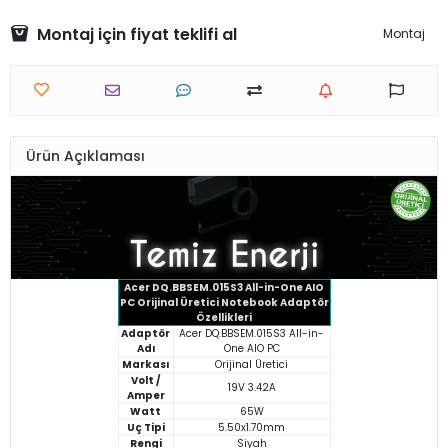
Montaj için fiyat teklifi al
Montaj
Ürün Açıklaması
Acer DQ.BBSEM.015S3 All-in-One AIO
PC Orijinal Üretici Notebook Adaptör
Özellikleri
Adaptör
Acer DQ.BBSEM.015S3 All-in-
Adı
One AIO PC
Markası
Orijinal Üretici
Volt /
19V 3.42A
Amper
Watt
65W
Uç Tipi
5.50x1.70mm
Rengi
Siyah