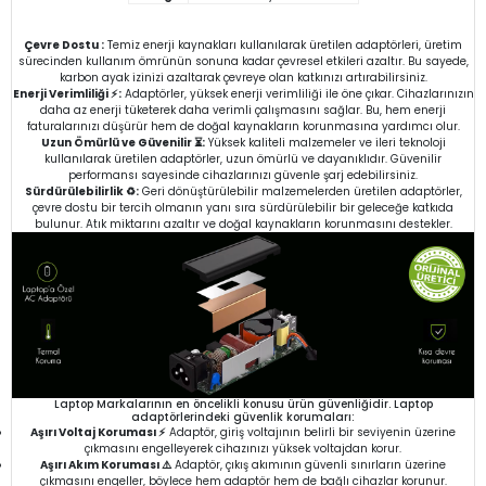
Çevre Dostu :
Temiz enerji kaynakları kullanılarak üretilen adaptörleri, üretim
sürecinden kullanım ömrünün sonuna kadar çevresel etkileri azaltır. Bu sayede,
karbon ayak izinizi azaltarak çevreye olan katkınızı artırabilirsiniz.
Enerji Verimliliği ⚡:
Adaptörler, yüksek enerji verimliliği ile öne çıkar. Cihazlarınızın
daha az enerji tüketerek daha verimli çalışmasını sağlar. Bu, hem enerji
faturalarınızı düşürür hem de doğal kaynakların korunmasına yardımcı olur.
Uzun Ömürlü ve Güvenilir ⏳:
Yüksek kaliteli malzemeler ve ileri teknoloji
kullanılarak üretilen adaptörler, uzun ömürlü ve dayanıklıdır. Güvenilir
performansı sayesinde cihazlarınızı güvenle şarj edebilirsiniz.
Sürdürülebilirlik ♻️:
Geri dönüştürülebilir malzemelerden üretilen adaptörler,
çevre dostu bir tercih olmanın yanı sıra sürdürülebilir bir geleceğe katkıda
bulunur. Atık miktarını azaltır ve doğal kaynakların korunmasını destekler.
Laptop Markalarının en öncelikli konusu ürün güvenliğidir. Laptop
adaptörlerindeki güvenlik korumaları:
Aşırı Voltaj Koruması ⚡
Adaptör, giriş voltajının belirli bir seviyenin üzerine
çıkmasını engelleyerek cihazınızı yüksek voltajdan korur.
Aşırı Akım Koruması ⚠️
Adaptör, çıkış akımının güvenli sınırların üzerine
çıkmasını engeller, böylece hem adaptör hem de bağlı cihazlar korunur.