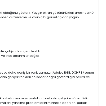
aylı olduğunu gösterir. Yaygın ekran çözünürlükleri arasında HD
mı, video düzenleme ve oyun gibi görsel açıdan yoğun
k çalışmaları için idealdir.
ir ve ince tasarımlar sağlar.
sRGB veya daha geniş bir renk gamutu (Adobe RGB, DCI-P3) sunan
anın gerçek renkleri ne kadar doğru gösterdiğini belirtir ve
 mekan kullanımı veya parlak ortamlarda çalışırken önemlidir.
lamaları, yansıma problemlerini minimize ederken, parlak