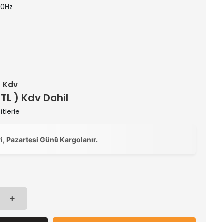
 60Hz
+ Kdv
 TL ) Kdv Dahil
itlerle
ri, Pazartesi Günü Kargolanır.