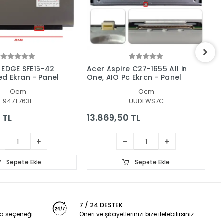
 EDGE SFE16-42
Acer Aspire C27-1655 All in
A
Led Ekran - Panel
One, AIO Pc Ekran - Panel
4
P
Oem
Oem
947T763E
UUDFWS7C
 TL
13.869,50 TL
2
Sepete Ekle
Sepete Ekle
7 / 24 DESTEK
a seçeneği
Öneri ve şikayetlerinizi bize iletebilirsiniz.