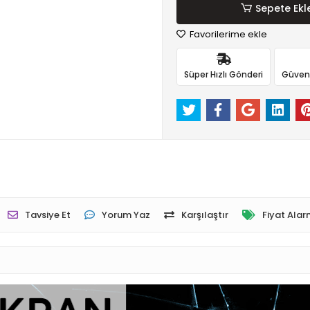
Sepete Ekl
Favorilerime ekle
Süper Hızlı Gönderi
Güvenli
Tavsiye Et
Yorum Yaz
Karşılaştır
Fiyat Alar