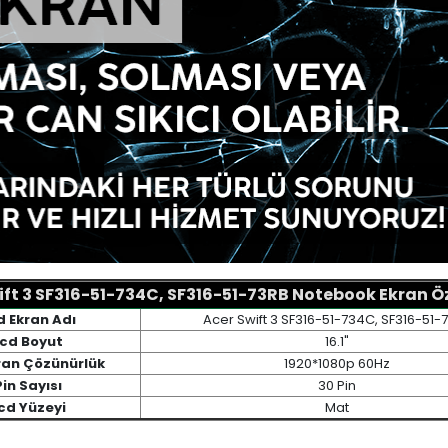
ift 3 SF316-51-734C, SF316-51-73RB Notebook Ekran Öze
d Ekran Adı
Acer Swift 3 SF316-51-734C, SF316-51-
cd Boyut
16.1"
ran Çözünürlük
1920*1080p 60Hz
Pin Sayısı
30 Pin
cd Yüzeyi
Mat