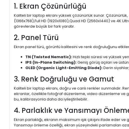
1. Ekran Çözünürlüğü
Kaliteli bir laptop ekranı yüksek çözünürlük sunar. Çözünürlük,
(1366x768),Full HD (1920x1080),Quad HD (2560x1440) ve 4K Ultr
görevlerde büyük bir fark yaratır.
2. Panel Türü
Ekran panel türü, görüntü kalitesini ve renk doğruluğunu etkiler.
TN (Twisted Nematic):
Hızlı tepki süresi ve yüksek yen
IPS (In-Plane Switching):
Geniş görüş açıları ve üstün
OLED (Organic Light-Emitting Diode):
Derin siyahlar,
3. Renk Doğruluğu ve Gamut
Kaliteli bir laptop ekranı, doğru ve canlı renkler sunmalıdır.
ekranlar, özellikle fotoğraf düzenleme, video düzenleme ve gra
bu, kalibrasyonla daha da iyileştirilebilir.
4. Parlaklık ve Yansımayı Önlem
Ekran parlaklığı, ekranın maksimum ışık çıkışını ifade eder ve g
Yansımayı önleme özelliği, ekran yüzeyindeki parlamaları aza