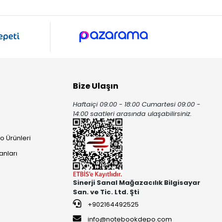
Bize Ulaşın
Haftaiçi 09:00 - 18:00 Cumartesi 09:00 -
ı
14:00 saatleri arasında ulaşabilirsiniz.
o Ürünleri
anları
Sinerji Sanal Mağazacılık Bilgisayar
San. ve Tic. Ltd. Şti
+902164492525
info@notebookdepo.com