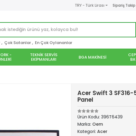
TRY - Türk Lirası
Sipariş Takip
r
,
Çok Satanlar
,
En Çok Oylananlar
ORK -
TEKNİK SERVİS
CEP
BGA MAKİNESİ
NLERİ
EKİPMANLARI
BA
Acer Swift 3 SF316-
Panel
Ürün Kodu:
396T6439
Marka:
Oem
Kategori:
Acer