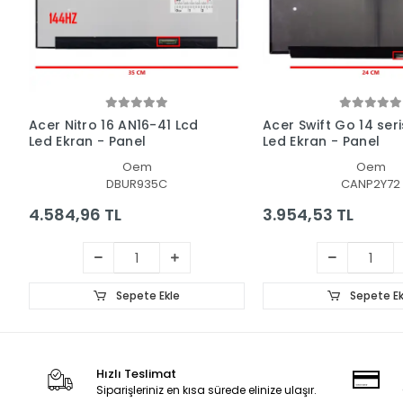
Acer Nitro 16 AN16-41 Lcd
Acer Swift Go 14 seri
Led Ekran - Panel
Led Ekran - Panel
Oem
Oem
DBUR935C
CANP2Y72
4.584,96 TL
3.954,53 TL
Sepete Ekle
Sepete Ek
Hızlı Teslimat
Siparişleriniz en kısa sürede elinize ulaşır.