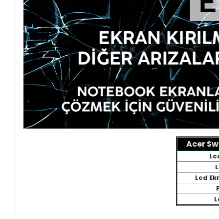
Acer Sw
Lc
L
Lcd Ek
L