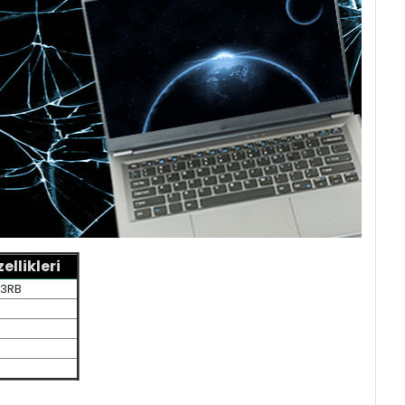
llikleri
73RB