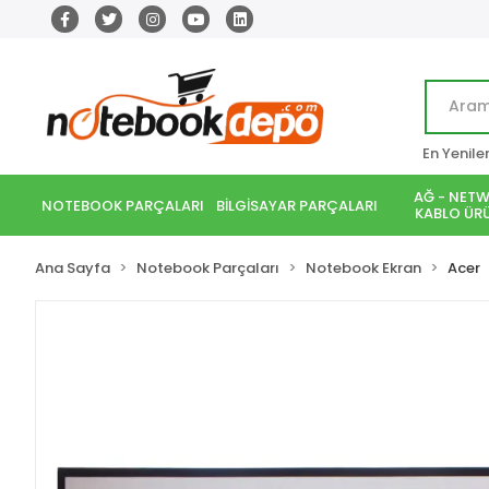
En Yenile
AĞ - NETW
NOTEBOOK PARÇALARI
BİLGİSAYAR PARÇALARI
KABLO ÜRÜ
Ana Sayfa
Notebook Parçaları
Notebook Ekran
Acer