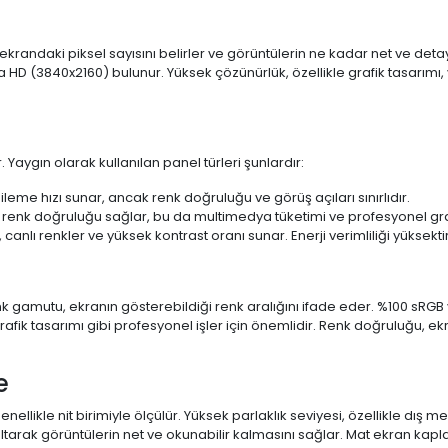
 ekrandaki piksel sayısını belirler ve görüntülerin ne kadar net ve det
a HD (3840x2160) bulunur. Yüksek çözünürlük, özellikle grafik tasarı
 Yaygın olarak kullanılan panel türleri şunlardır:
ileme hızı sunar, ancak renk doğruluğu ve görüş açıları sınırlıdır.
 renk doğruluğu sağlar, bu da multimedya tüketimi ve profesyonel grafi
 canlı renkler ve yüksek kontrast oranı sunar. Enerji verimliliği yüksekt
 Renk gamutu, ekranın gösterebildiği renk aralığını ifade eder. %100 
fik tasarımı gibi profesyonel işler için önemlidir. Renk doğruluğu, ekr
e
enellikle nit birimiyle ölçülür. Yüksek parlaklık seviyesi, özellikle dış
ltarak görüntülerin net ve okunabilir kalmasını sağlar. Mat ekran kap