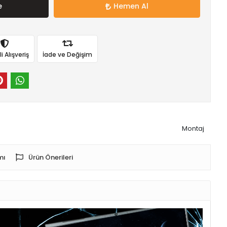
e
Hemen Al
 Alışveriş
İade ve Değişim
Montaj
mı
Ürün Önerileri