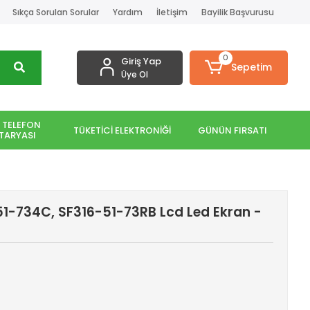
Sıkça Sorulan Sorular
Yardım
İletişim
Bayilik Başvurusu
0
Giriş Yap
Sepetim
Üye Ol
 TELEFON
TÜKETİCİ ELEKTRONİĞİ
GÜNÜN FIRSATI
TARYASI
51-734C, SF316-51-73RB Lcd Led Ekran -