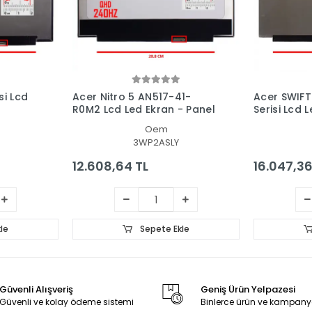
si Lcd
Acer Nitro 5 AN517-41-
Acer SWIFT
R0M2 Lcd Led Ekran - Panel
Serisi Lcd 
Oem
3WP2ASLY
12.608,64 TL
16.047,36
le
Sepete Ekle
Güvenli Alışveriş
Geniş Ürün Yelpazesi
Güvenli ve kolay ödeme sistemi
Binlerce ürün ve kampany