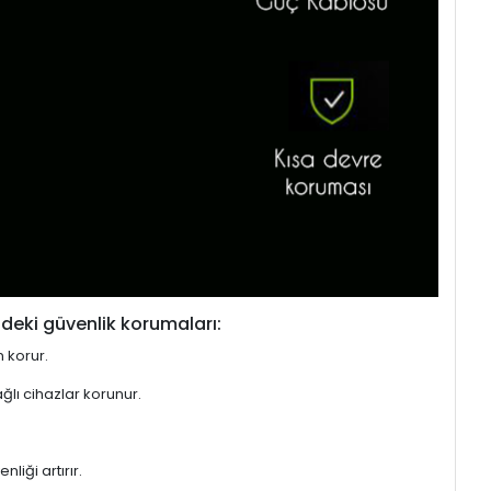
deki güvenlik korumaları:
n korur.
ğlı cihazlar korunur.
liği artırır.