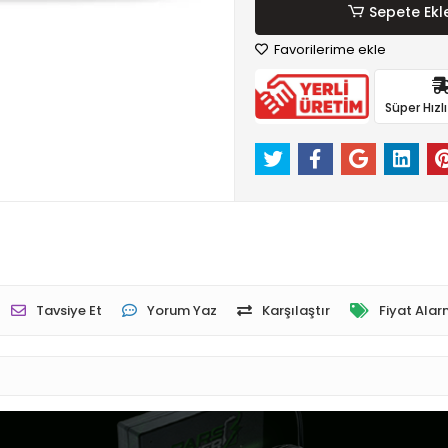
Sepete Ekl
Favorilerime ekle
Süper Hızl
Tavsiye Et
Yorum Yaz
Karşılaştır
Fiyat Alar