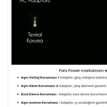
Pars Power markamızın en
Aşırı Voltaj Koruması ⚡
Adaptör, giriş voltajının belirl
Aşırı Akım Koruması ⚠️
Adaptör, çıkış akımının güvenli
Kısa Devre Koruması :
Adaptör, kısa devre durumlarınd
Aşırı Isınma Koruması :
Adaptör, iç sıcaklığının güvenli