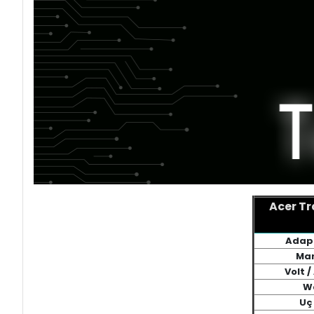
Acer T
Adapt
Mar
Volt 
W
Uç 