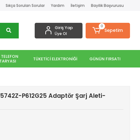
Sıkça Sorulan Sorular
Yardım
İletişim
Bayilik Başvurusu
0
Giriş Yap
Sepetim
Üye Ol
 TELEFON
TÜKETİCİ ELEKTRONİĞİ
GÜNÜN FIRSATI
TARYASI
5742Z-P612G25 Adaptör Şarj Aleti-