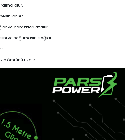
rdımcı olur.
mesini önler.
ar ve parazitleri azaltır.
sını ve soğumasını sağlar.
r.
azın ömrünü uzatır.