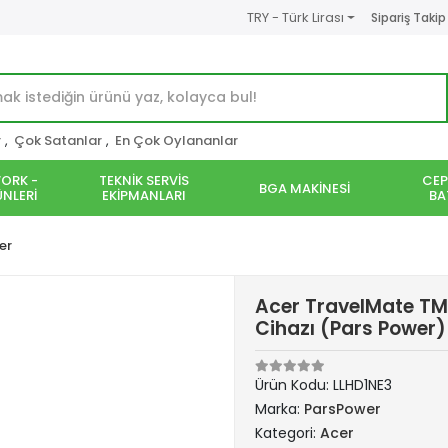
TRY - Türk Lirası
Sipariş Takip
r
,
Çok Satanlar
,
En Çok Oylananlar
ORK -
TEKNİK SERVİS
CEP
BGA MAKİNESİ
NLERİ
EKİPMANLARI
BA
er
Acer TravelMate TM
Cihazı (Pars Power)
Ürün Kodu:
LLHD1NE3
Marka:
ParsPower
Kategori:
Acer