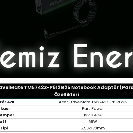
ravelMate TM5742Z-P612G25 Notebook Adaptör (Pars
Özellikleri
ör Adı
Acer TravelMate TM5742Z-P612G25
kası
Pars Power
/ Amper
19V 3.42A
att
65W
Tipi
5.50x1.70mm