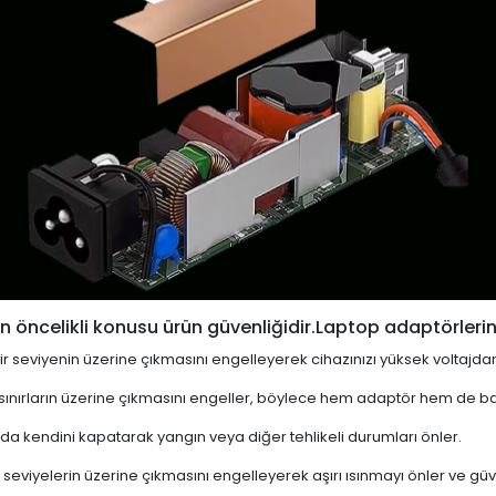
 öncelikli konusu ürün güvenliğidir.Laptop adaptörlerin
i bir seviyenin üzerine çıkmasını engelleyerek cihazınızı yüksek voltajda
 sınırların üzerine çıkmasını engeller, böylece hem adaptör hem de ba
a kendini kapatarak yangın veya diğer tehlikeli durumları önler.
 seviyelerin üzerine çıkmasını engelleyerek aşırı ısınmayı önler ve güven