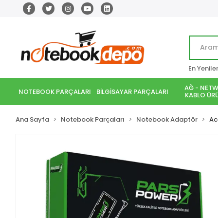
En Yenile
AĞ - NETW
NOTEBOOK PARÇALARI
BİLGİSAYAR PARÇALARI
KABLO ÜRÜ
Ana Sayfa
Notebook Parçaları
Notebook Adaptör
Ac