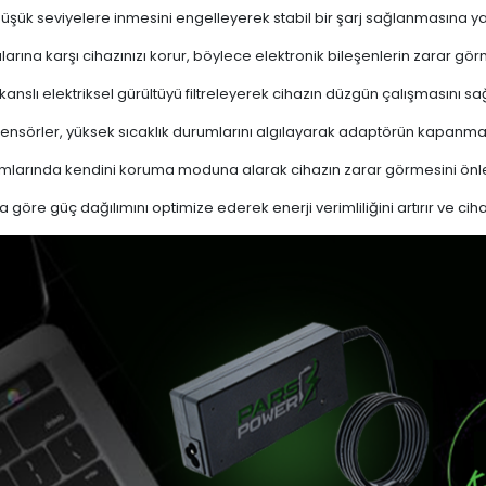
 düşük seviyelere inmesini engelleyerek stabil bir şarj sağlanmasına ya
ına karşı cihazınızı korur, böylece elektronik bileşenlerin zarar gör
nslı elektriksel gürültüyü filtreleyerek cihazın düzgün çalışmasını sağl
ensörler, yüksek sıcaklık durumlarını algılayarak adaptörün kapanma
mlarında kendini koruma moduna alarak cihazın zarar görmesini önle
a göre güç dağılımını optimize ederek enerji verimliliğini artırır ve cih