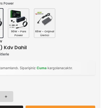
ars Power
90W - Pars
65W - Orijinal
s
Power
Üretici
dv
 ) Kdv Dahil
tlerle
tamamlandı. Siparişiniz
Cuma
kargolanacaktır.