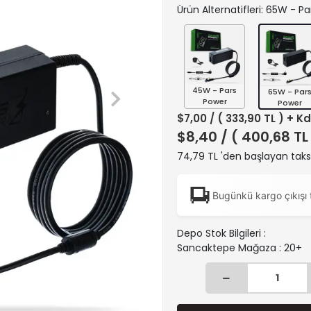
Ürün Alternatifleri: 65W - P
45W - Pars
65W - Par
Power
Power
$7,00
/ ( 333,90 TL ) + K
$8,40
/ ( 400,68 TL
74,79 TL 'den başlayan taksi
Bugünkü kargo çıkışı 
Depo Stok Bilgileri :
Sancaktepe Mağaza : 20+