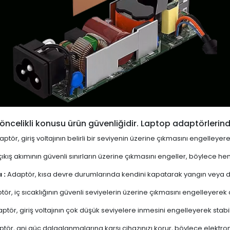
öncelikli konusu ürün güvenliğidir. Laptop adaptörlerind
ptör, giriş voltajının belirli bir seviyenin üzerine çıkmasını engelleyer
ıkış akımının güvenli sınırların üzerine çıkmasını engeller, böylece 
 :
Adaptör, kısa devre durumlarında kendini kapatarak yangın veya diğ
ör, iç sıcaklığının güvenli seviyelerin üzerine çıkmasını engelleyerek aşı
ptör, giriş voltajının çok düşük seviyelere inmesini engelleyerek stabi
tör, ani güç dalgalanmalarına karşı cihazınızı korur, böylece elektron