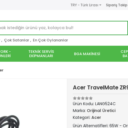
TRY - Türk Lirası
Sipariş Takip
r
,
Çok Satanlar
,
En Çok Oylananlar
ORK -
TEKNİK SERVİS
CEP
BGA MAKİNESİ
NLERİ
EKİPMANLARI
BA
er
Acer TravelMate ZR9
Ürün Kodu:
LANG524C
Marka:
Orijinal Üretici
Kategori:
Acer
Ürün Alternatifleri: 65W - Ori