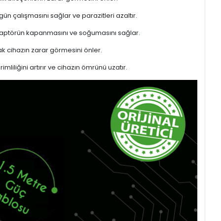
gün çalışmasını sağlar ve parazitleri azaltır.
adaptörün kapanmasını ve soğumasını sağlar.
 cihazın zarar görmesini önler.
liliğini artırır ve cihazın ömrünü uzatır.