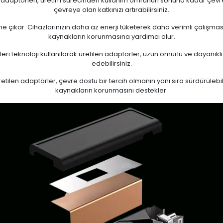
n adaptörleri, üretim sürecinden kullanım ömrünün sonuna kadar çevrese
çevreye olan katkınızı artırabilirsiniz.
 öne çıkar. Cihazlarınızın daha az enerji tüketerek daha verimli çalışma
kaynakların korunmasına yardımcı olur.
eri teknoloji kullanılarak üretilen adaptörler, uzun ömürlü ve dayanıkl
edebilirsiniz.
ilen adaptörler, çevre dostu bir tercih olmanın yanı sıra sürdürülebili
kaynakların korunmasını destekler.