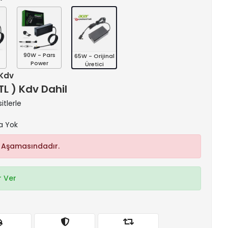
s
90W - Pars
65W - Orijinal
Power
Üretici
 Kdv
 TL ) Kdv Dahil
itlerle
a Yok
 Aşamasındadır.
 Ver