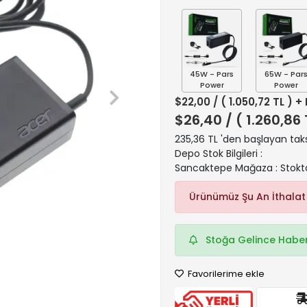
45W - Pars
65W - Par
Power
Power
$22,00
/ ( 1.050,72 TL ) +
$26,40
/ ( 1.260,86
235,36 TL 'den başlayan taks
Depo Stok Bilgileri :
Sancaktepe Mağaza : Stokt
Ürünümüz Şu An İthalat
Stoğa Gelince Haber
Favorilerime ekle