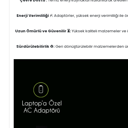
Çevre Dostu :
Temiz enerji kaynakları kullanılarak üretile
Enerji Verimliliği ⚡:
Adaptörler, yüksek enerji verimliliği ile
Uzun Ömürlü ve Güvenilir ⏳:
Yüksek kaliteli malzemeler ve il
Sürdürülebilirlik ♻️:
Geri dönüştürülebilir malzemelerden üret