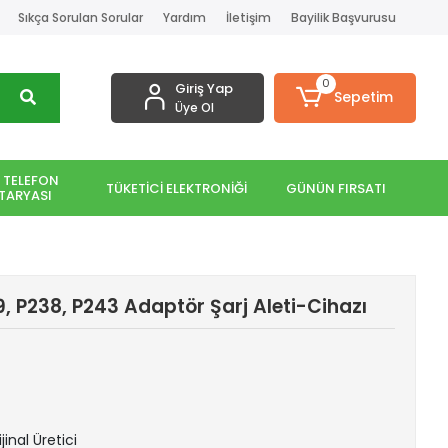
Sıkça Sorulan Sorular
Yardım
İletişim
Bayilik Başvurusu
0
Giriş Yap
Sepetim
Üye Ol
 TELEFON
TÜKETİCİ ELEKTRONİĞİ
GÜNÜN FIRSATI
TARYASI
, P238, P243 Adaptör Şarj Aleti-Cihazı
jinal Üretici