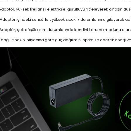
daptör, yüksek frekanslı elektriksel gürültüyü filtreleyerek cihazın düz
Adaptör içindeki sensörler, yüksek sıcaklık durumlarını algılayarak 
Adaptör, çok düşük akım durumlarında kendini koruma moduna alarak
bağlı cihazın ihtiyacına göre güç dağılımını optimize ederek enerji verim