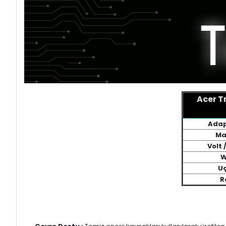
Acer T
Adap
Ma
Volt
W
Uç
R