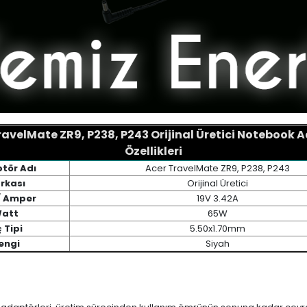
ravelMate ZR9, P238, P243 Orijinal Üretici Notebook 
Özellikleri
tör Adı
Acer TravelMate ZR9, P238, P243
rkası
Orijinal Üretici
 / Amper
19V 3.42A
att
65W
 Tipi
5.50x1.70mm
engi
Siyah