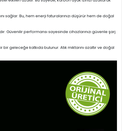
l etkileri azaltır. Bu sayede, karbon ayak izinizi azaltarak
sını sağlar. Bu, hem enerji faturalarınızı düşürür hem de doğal
ıdır. Güvenilir performansı sayesinde cihazlarınızı güvenle şarj
r bir geleceğe katkıda bulunur. Atık miktarını azaltır ve doğal