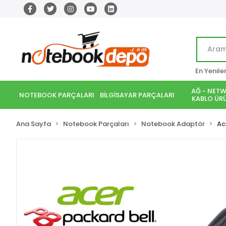
En Yenile
AĞ - NETW
NOTEBOOK PARÇALARI
BİLGİSAYAR PARÇALARI
KABLO ÜRÜ
Ana Sayfa
Notebook Parçaları
Notebook Adaptör
Ac