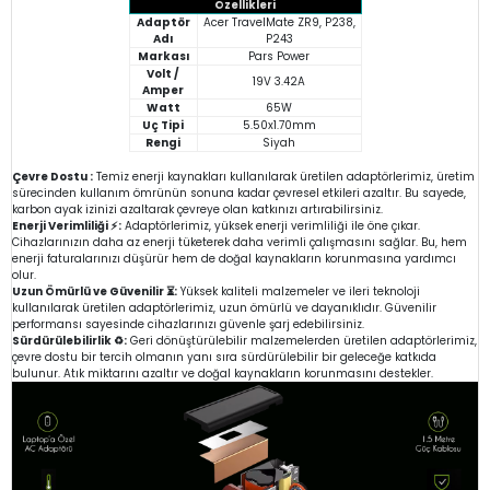
Özellikleri
Adaptör
Acer TravelMate ZR9, P238,
Adı
P243
Markası
Pars Power
Volt /
19V 3.42A
Amper
Watt
65W
Uç Tipi
5.50x1.70mm
Rengi
Siyah
Çevre Dostu :
Temiz enerji kaynakları kullanılarak üretilen adaptörlerimiz, üretim
sürecinden kullanım ömrünün sonuna kadar çevresel etkileri azaltır. Bu sayede,
karbon ayak izinizi azaltarak çevreye olan katkınızı artırabilirsiniz.
Enerji Verimliliği ⚡:
Adaptörlerimiz, yüksek enerji verimliliği ile öne çıkar.
Cihazlarınızın daha az enerji tüketerek daha verimli çalışmasını sağlar. Bu, hem
enerji faturalarınızı düşürür hem de doğal kaynakların korunmasına yardımcı
olur.
Uzun Ömürlü ve Güvenilir ⏳:
Yüksek kaliteli malzemeler ve ileri teknoloji
kullanılarak üretilen adaptörlerimiz, uzun ömürlü ve dayanıklıdır. Güvenilir
performansı sayesinde cihazlarınızı güvenle şarj edebilirsiniz.
Sürdürülebilirlik ♻️:
Geri dönüştürülebilir malzemelerden üretilen adaptörlerimiz,
çevre dostu bir tercih olmanın yanı sıra sürdürülebilir bir geleceğe katkıda
bulunur. Atık miktarını azaltır ve doğal kaynakların korunmasını destekler.