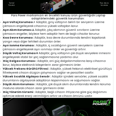
Pars Power markamızın en öncelikli konusu ürün güvenliğidir.Laptop
adaptörlerindeki güvenlik korumaları:
Aşırı Voltaj Koruması ⚡
Adaptör, giriş voltajının belirli bir seviyenin üzerine
çıkmasını engelleyerek cihazınızı yüksek voltajdan korur.
Aşırı Akım Koruması ⚠️
Adaptör, çıkış akımının güvenli sınırların üzerine
çıkmasını engeller, böylece hem adaptör hem de bağlı cihazlar korunur.
Kısa Devre Koruması :
Adaptör, kısa devre durumlarında kendini kapatarak
yangın veya diğer tehlikeli durumları önler.
Aşırı Isınma Koruması :
Adaptör, iç sıcaklığının güvenli seviyelerin üzerine
çıkmasını engelleyerek aşırı ısınmayı önler ve güvenliği artırır.
Düşük Voltaj Koruması ⬇️
Adaptör, giriş voltajının çok düşük seviyelere inmesini
engelleyerek stabil bir şarj sağlanmasına yardımcı olur.
Güç Dalgası Koruması :
Adaptör, ani güç dalgalanmalarına karşı cihazınızı
korur, böylece elektronik bileşenlerin zarar görmesini önler.
Yüksek Frekans Gürültü Filtresi :
Adaptör, yüksek frekanslı elektriksel gürültüyü
filtreleyerek cihazın düzgün çalışmasını sağlar ve parazitleri azaltır.
Yüksek Sıcaklık Algılayıcı Sensör :
Adaptör içindeki sensörler, yüksek sıcaklık
durumlarını algılayarak adaptörün kapanmasını ve soğumasını sağlar.
Düşük Akım Koruması :
Adaptör, çok düşük akım durumlarında kendini koruma
moduna alarak cihazın zarar görmesini önler.
Güç Yönetim Sistemi :
Adaptör, bağlı cihazın ihtiyacına göre güç dağılımını
optimize ederek enerji verimliliğini artırır ve cihazın ömrünü uzatır.