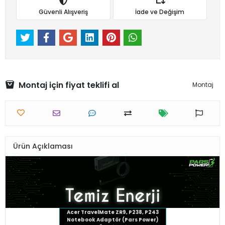
Güvenli Alışveriş
İade ve Değişim
Montaj için fiyat teklifi al
Montaj
Ürün Açıklaması
Acer TravelMate ZR9, P238, P243
Notebook Adaptör (Pars Power)