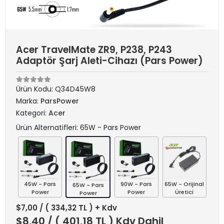
Acer TravelMate ZR9, P238, P243
Adaptör Şarj Aleti-Cihazı (Pars Power)
Ürün Kodu:
Q34D45W8
Marka:
ParsPower
Kategori:
Acer
Ürün Alternatifleri: 65W - Pars Power
45W - Pars
90W - Pars
65W - Orijinal
65W - Pars
Power
Power
Üretici
Power
$7,00
/ ( 334,32 TL ) + Kdv
$8,40
/ ( 401,18 TL ) Kdv Dahil