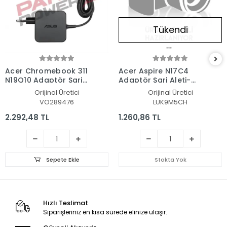
Tükendi
Acer Chromebook 311
Acer Aspire N17C4
N19Q10 Adaptör Şarj
Adaptör Şarj Aleti-
Aleti-Cihazı
Cihazı
Orijinal Üretici
Orijinal Üretici
VO289476
LUK9M5CH
2.292,48 TL
1.260,86 TL
Sepete Ekle
Stokta Yok
Hızlı Teslimat
Siparişleriniz en kısa sürede elinize ulaşır.