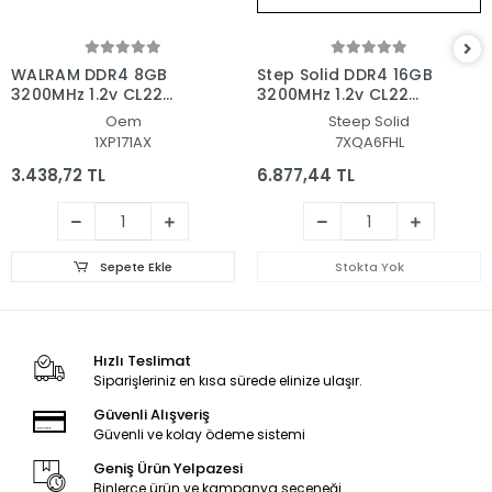
WALRAM DDR4 8GB
Step Solid DDR4 16GB
3200MHz 1.2v CL22
3200MHz 1.2v CL22
Notebook Ram
Notebook Ram
Oem
Steep Solid
1XP171AX
7XQA6FHL
3.438,72 TL
6.877,44 TL
Sepete Ekle
Stokta Yok
Hızlı Teslimat
Siparişleriniz en kısa sürede elinize ulaşır.
Güvenli Alışveriş
Güvenli ve kolay ödeme sistemi
Geniş Ürün Yelpazesi
Binlerce ürün ve kampanya seçeneği