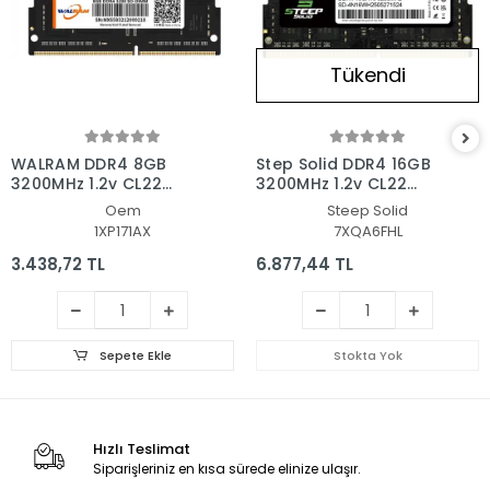
Tükendi
WALRAM DDR4 8GB
Step Solid DDR4 16GB
3200MHz 1.2v CL22
3200MHz 1.2v CL22
Notebook Ram
Notebook Ram
Oem
Steep Solid
1XP171AX
7XQA6FHL
3.438,72 TL
6.877,44 TL
Sepete Ekle
Stokta Yok
Hızlı Teslimat
Siparişleriniz en kısa sürede elinize ulaşır.