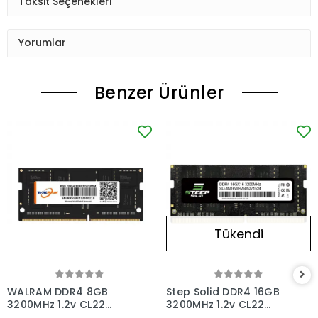
Taksit Seçenekleri
Yorumlar
Benzer Ürünler
Tükendi
WALRAM DDR4 8GB
Step Solid DDR4 16GB
3200MHz 1.2v CL22
3200MHz 1.2v CL22
Notebook Ram
Notebook Ram