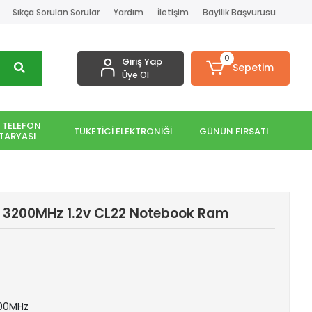
Sıkça Sorulan Sorular
Yardım
İletişim
Bayilik Başvurusu
0
Giriş Yap
Sepetim
Üye Ol
 TELEFON
TÜKETİCİ ELEKTRONİĞİ
GÜNÜN FIRSATI
TARYASI
3200MHz 1.2v CL22 Notebook Ram
200MHz