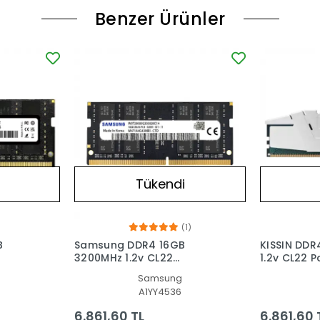
Benzer Ürünler
Tükendi
(1)
B
Samsung DDR4 16GB
KISSIN DDR
3200MHz 1.2v CL22
1.2v CL22 
Notebook Ram
(SOĞUTUC
d
Samsung
A1YY4536
6.861,60 TL
6.861,60 