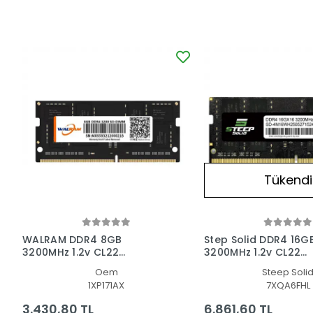
Tükendi
WALRAM DDR4 8GB
Step Solid DDR4 16G
3200MHz 1.2v CL22
3200MHz 1.2v CL22
Notebook Ram
Notebook Ram
Oem
Steep Soli
1XP171AX
7XQA6FHL
3.430,80 TL
6.861,60 TL