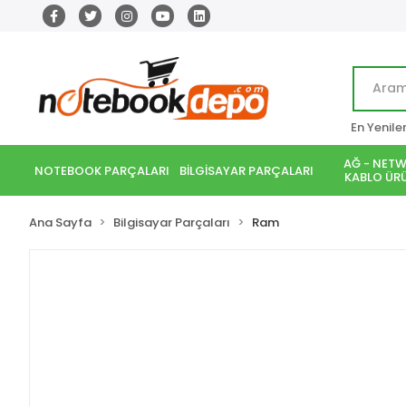
En Yenile
AĞ - NETW
NOTEBOOK PARÇALARI
BİLGİSAYAR PARÇALARI
KABLO ÜRÜ
Ana Sayfa
Bilgisayar Parçaları
Ram