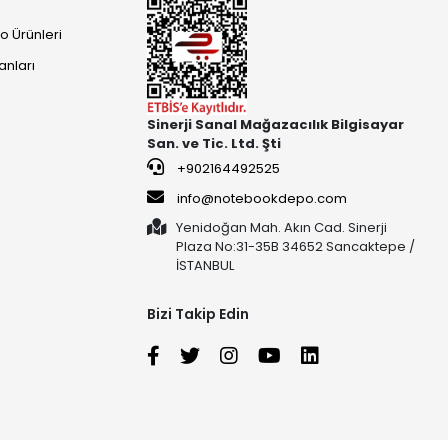
o Ürünleri
anları
Sinerji Sanal Mağazacılık Bilgisayar
San. ve Tic. Ltd. Şti
+902164492525
info@notebookdepo.com
Yenidoğan Mah. Akın Cad. Sinerji
Plaza No:31-35B 34652 Sancaktepe /
İSTANBUL
Bizi Takip Edin