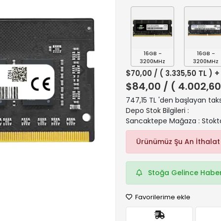
16GB -
16GB -
3200MHz
3200MHz
$70,00
/ ( 3.335,50 TL ) 
$84,00
/ ( 4.002,60
747,15 TL 'den başlayan taks
Depo Stok Bilgileri :
Sancaktepe Mağaza : Stokt
Ürünümüz Şu An İthalat
Stoğa Gelince Haber
Favorilerime ekle