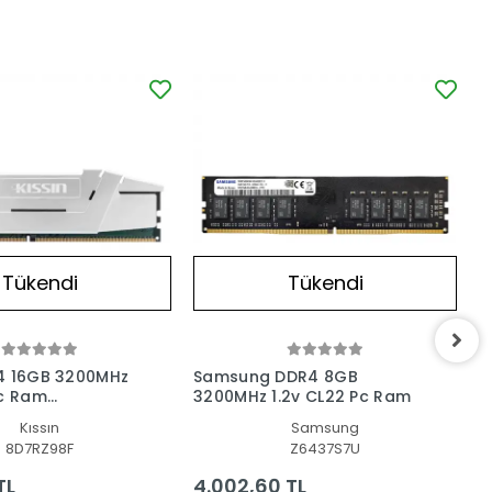
Tükendi
Tükendi
4 16GB 3200MHz
Samsung DDR4 8GB
S
Pc Ram
3200MHz 1.2v CL22 Pc Ram
2
ULU)
N
Kıssın
Samsung
8D7RZ98F
Z6437S7U
TL
4.002,60 TL
4