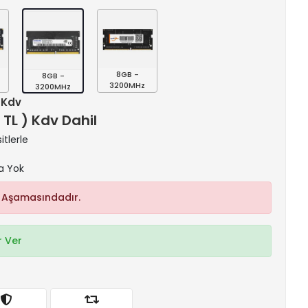
8GB -
8GB -
3200MHz
3200MHz
+ Kdv
 TL ) Kdv Dahil
itlerle
a Yok
 Aşamasındadır.
 Ver