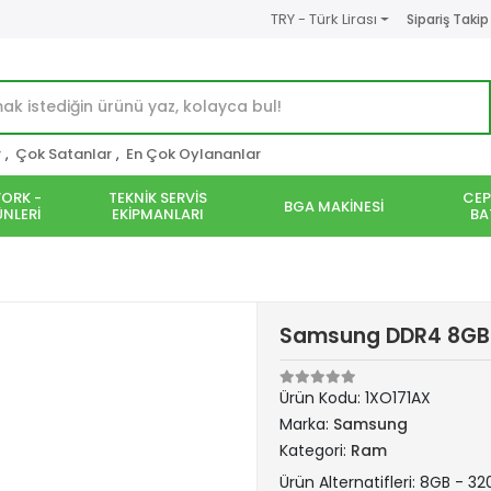
TRY - Türk Lirası
Sipariş Takip
r
,
Çok Satanlar
,
En Çok Oylananlar
ORK -
TEKNİK SERVİS
CEP
BGA MAKİNESİ
NLERİ
EKİPMANLARI
BA
Samsung DDR4 8GB 
Ürün Kodu:
1XO171AX
Marka:
Samsung
Kategori:
Ram
Ürün Alternatifleri: 8GB - 3