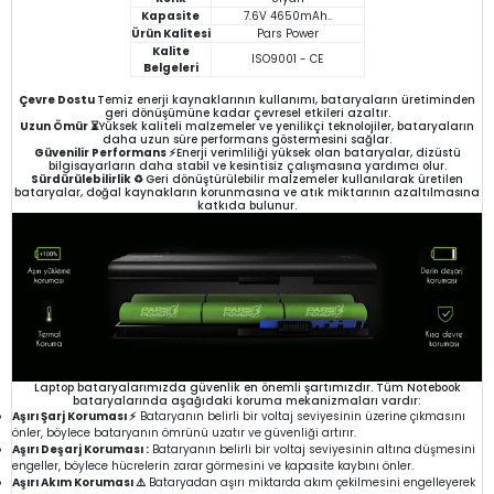
Kapasite
7.6V 4650mAh..
Ürün Kalitesi
Pars Power
Kalite
ISO9001 - CE
Belgeleri
Çevre Dostu
Temiz enerji kaynaklarının kullanımı, bataryaların üretiminden
geri dönüşümüne kadar çevresel etkileri azaltır.
Uzun Ömür ⏳
Yüksek kaliteli malzemeler ve yenilikçi teknolojiler, bataryaların
daha uzun süre performans göstermesini sağlar.
Güvenilir Performans ⚡
Enerji verimliliği yüksek olan bataryalar, dizüstü
bilgisayarların daha stabil ve kesintisiz çalışmasına yardımcı olur.
Sürdürülebilirlik ♻️
Geri dönüştürülebilir malzemeler kullanılarak üretilen
bataryalar, doğal kaynakların korunmasına ve atık miktarının azaltılmasına
katkıda bulunur.
Laptop bataryalarımızda güvenlik en önemli şartımızdır. Tüm Notebook
bataryalarında aşağıdaki koruma mekanizmaları vardır:
Aşırı Şarj Koruması ⚡
Bataryanın belirli bir voltaj seviyesinin üzerine çıkmasını
önler, böylece bataryanın ömrünü uzatır ve güvenliği artırır.
Aşırı Deşarj Koruması :
Bataryanın belirli bir voltaj seviyesinin altına düşmesini
engeller, böylece hücrelerin zarar görmesini ve kapasite kaybını önler.
Aşırı Akım Koruması ⚠️
Bataryadan aşırı miktarda akım çekilmesini engelleyerek