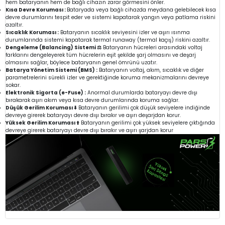
hem bataryanın hem de bağlı cihazın zarar görmesini önler.
Kısa Devre Koruması :
Bataryada veya bağlı cihazda meydana gelebilecek kısa
devre durumlarını tespit eder ve sistemi kapatarak yangın veya patlama riskini
azaltır.
Sıcaklık Koruması :
Bataryanın sıcaklık seviyesini izler ve aşırı ısınma
durumlarında sistemi kapatarak termal runaway (termal kaçış) riskini azaltır.
Dengeleme (Balancing) Sistemi ⚖️
Bataryanın hücreleri arasındaki voltaj
farklarını dengeleyerek tüm hücrelerin eşit şekilde şarj olmasını ve deşarj
olmasını sağlar, böylece bataryanın genel ömrünü uzatır.
Batarya Yönetim Sistemi (BMS) :
Bataryanın voltaj, akım, sıcaklık ve diğer
parametrelerini sürekli izler ve gerektiğinde koruma mekanizmalarını devreye
sokar.
Elektronik Sigorta (e-Fuse) :
Anormal durumlarda bataryayı devre dışı
bırakarak aşırı akım veya kısa devre durumlarında koruma sağlar.
Düşük Gerilim Koruması ⬇️
Bataryanın gerilimi çok düşük seviyelere indiğinde
devreye girerek bataryayı devre dışı bırakır ve aşırı deşarjdan korur.
Yüksek Gerilim Koruması ⬆️
Bataryanın gerilimi çok yüksek seviyelere çıktığında
devreye girerek bataryayı devre dışı bırakır ve aşırı şarjdan korur