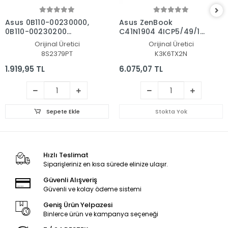
Asus 0B110-00230000,
Asus ZenBook
0B110-00230200
C41N1904 4ICP5/49/121
Notebook Batarya - Pil
Batarya - Pil
Orijinal Üretici
Orijinal Üretici
8S2379PT
K3K6TX2N
1.919,95 TL
6.075,07 TL
Sepete Ekle
Stokta Yok
Hızlı Teslimat
Siparişleriniz en kısa sürede elinize ulaşır.
Güvenli Alışveriş
Güvenli ve kolay ödeme sistemi
Geniş Ürün Yelpazesi
Binlerce ürün ve kampanya seçeneği