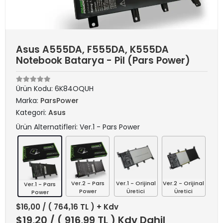
Asus A555DA, F555DA, K555DA
Notebook Batarya - Pil (Pars Power)
Ürün Kodu:
6K84OQUH
Marka:
ParsPower
Kategori:
Asus
Ürün Alternatifleri: Ver.1 - Pars Power
Ver.2 - Pars
Ver.1 - Orijinal
Ver.2 - Orijinal
Ver.1 - Pars
Power
Üretici
Üretici
Power
$16,00
/ ( 764,16 TL ) + Kdv
$19,20
/ ( 916,99 TL ) Kdv Dahil