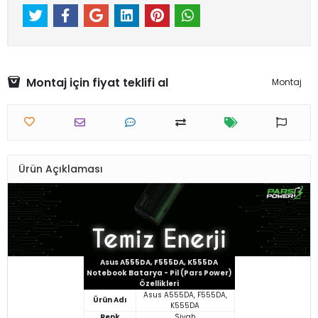
Montaj için fiyat teklifi al
Montaj
Ürün Açıklaması
Asus A555DA, F555DA, K555DA
Notebook Batarya - Pil (Pars Power)
Özellikleri
Asus A555DA, F555DA,
Ürün Adı
K555DA
Renk
Siyah