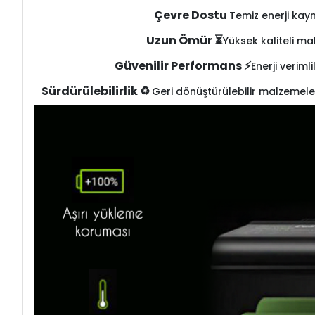
Çevre Dostu
Temiz enerji kay
Uzun Ömür ⏳
Yüksek kaliteli ma
Güvenilir Performans ⚡
Enerji veriml
Sürdürülebilirlik ♻️
Geri dönüştürülebilir malzemele