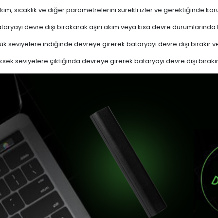
akım, sıcaklık ve diğer parametrelerini sürekli izler ve gerektiğinde
ryayı devre dışı bırakarak aşırı akım veya kısa devre durumlarında
k seviyelere indiğinde devreye girerek bataryayı devre dışı bırakır ve
sek seviyelere çıktığında devreye girerek bataryayı devre dışı bırakır