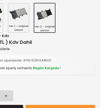
s
Ver.1 - Orijinal
Ver.2 - Orijinal
Üretici
Üretici
 + Kdv
 TL ) Kdv Dahil
itlerle
ilen siparişlerde: AYNI GÜN KARGO!
nde sipariş verirseniz
Bugün Kargoda !