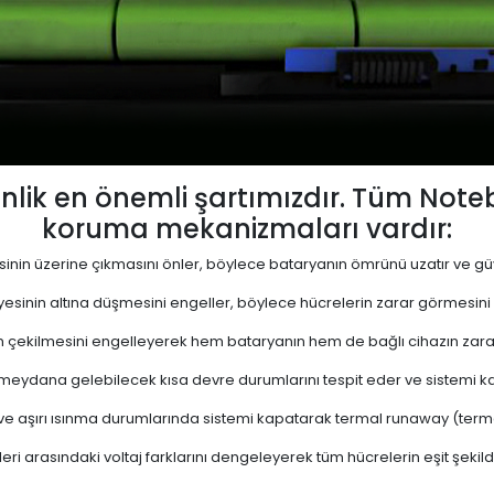
lik en önemli şartımızdır. Tüm Not
koruma mekanizmaları vardır:
yesinin üzerine çıkmasını önler, böylece bataryanın ömrünü uzatır ve güve
viyesinin altına düşmesini engeller, böylece hücrelerin zarar görmesini
 çekilmesini engelleyerek hem bataryanın hem de bağlı cihazın zara
eydana gelebilecek kısa devre durumlarını tespit eder ve sistemi kap
 ve aşırı ısınma durumlarında sistemi kapatarak termal runaway (termal 
ri arasındaki voltaj farklarını dengeleyerek tüm hücrelerin eşit şekil