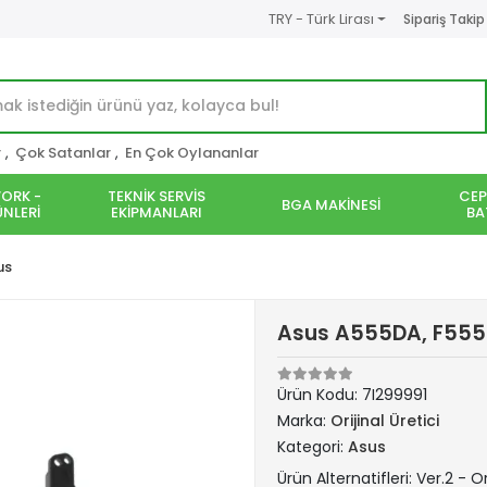
TRY - Türk Lirası
Sipariş Takip
r
,
Çok Satanlar
,
En Çok Oylananlar
ORK -
TEKNİK SERVİS
CEP
BGA MAKİNESİ
NLERİ
EKİPMANLARI
BA
us
Asus A555DA, F555D
Ürün Kodu:
7I299991
Marka:
Orijinal Üretici
Kategori:
Asus
Ürün Alternatifleri: Ver.2 - Or