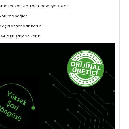
 koruma mekanizmalarını devreye sokar.
 koruma sağlar.
 aşırı deşarjdan korur.
 ve aşırı şarjdan korur