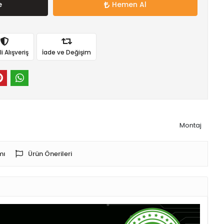
e
Hemen Al
 Alışveriş
İade ve Değişim
Montaj
mı
Ürün Önerileri