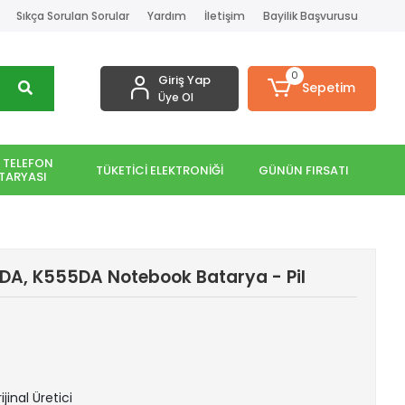
Sıkça Sorulan Sorular
Yardım
İletişim
Bayilik Başvurusu
0
Giriş Yap
Sepetim
Üye Ol
 TELEFON
TÜKETİCİ ELEKTRONİĞİ
GÜNÜN FIRSATI
TARYASI
A, K555DA Notebook Batarya - Pil
ijinal Üretici