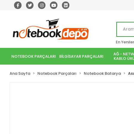
En Yenile
AĞ - NETW
NOTEBOOK PARÇALARI
BİLGİSAYAR PARÇALARI
KABLO ÜRÜ
Ana Sayfa
Notebook Parçaları
Notebook Batarya
As