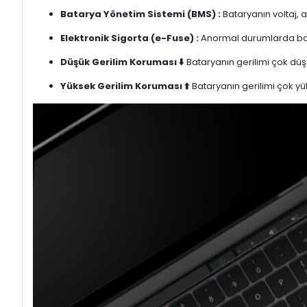
Batarya Yönetim Sistemi (BMS) :
Bataryanın voltaj, 
Elektronik Sigorta (e-Fuse) :
Anormal durumlarda bata
Düşük Gerilim Koruması ⬇️
Bataryanın gerilimi çok düşü
Yüksek Gerilim Koruması ⬆️
Bataryanın gerilimi çok yük