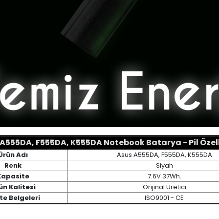
A555DA, F555DA, K555DA Notebook Batarya - Pil Özell
Ürün Adı
Asus A555DA, F555DA, K555DA
Renk
Siyah
Kapasite
7.6V 37Wh.
ün Kalitesi
Orijinal Üretici
te Belgeleri
ISO9001 - CE