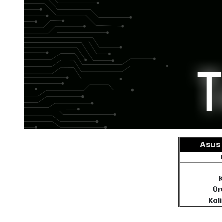
Asus 
Ür
Kali