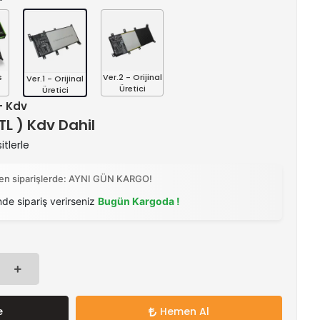
s
Ver.2 - Orijinal
Ver.1 - Orijinal
Üretici
Üretici
 + Kdv
 TL ) Kdv Dahil
itlerle
ilen siparişlerde: AYNI GÜN KARGO!
nde sipariş verirseniz
Bugün Kargoda !
e
Hemen Al