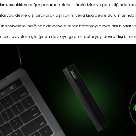
akım, sıcaklık ve diğer parametrelerini sürekli izler ve gerektiğinde
ryayı devre dışı bırakarak aşırı akım veya kısa devre durumlarında
k seviyelere indiğinde devreye girerek bataryayı devre dışı bırakır ve
sek seviyelere çıktığında devreye girerek bataryayı devre dışı bırakır