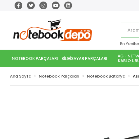
En Yenile
AĞ - NETW
NOTEBOOK PARÇALARI
BİLGİSAYAR PARÇALARI
KABLO ÜRÜ
Ana Sayfa
Notebook Parçaları
Notebook Batarya
As