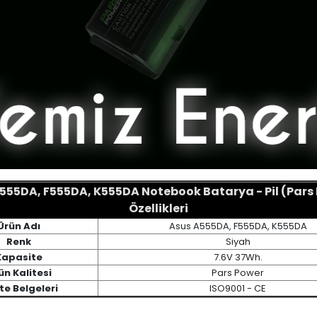
555DA, F555DA, K555DA Notebook Batarya - Pil (Pars
Özellikleri
Ürün Adı
Asus A555DA, F555DA, K555DA
Renk
Siyah
Kapasite
7.6V 37Wh.
ün Kalitesi
Pars Power
te Belgeleri
ISO9001 - CE