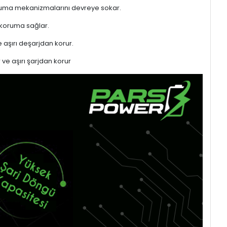
 koruma mekanizmalarını devreye sokar.
 koruma sağlar.
 aşırı deşarjdan korur.
 ve aşırı şarjdan korur