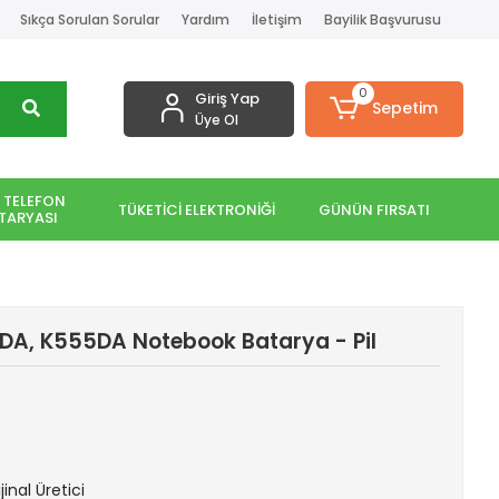
Sıkça Sorulan Sorular
Yardım
İletişim
Bayilik Başvurusu
0
Giriş Yap
Sepetim
Üye Ol
 TELEFON
TÜKETİCİ ELEKTRONİĞİ
GÜNÜN FIRSATI
TARYASI
A, K555DA Notebook Batarya - Pil
jinal Üretici