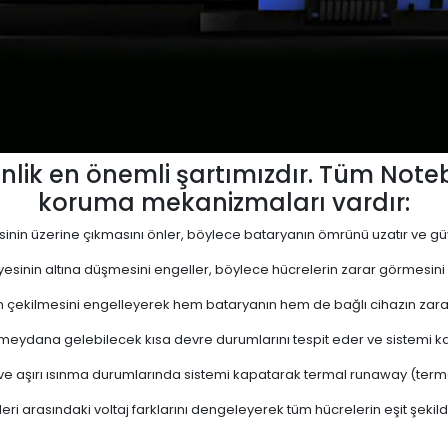
lik en önemli şartımızdır. Tüm Not
koruma mekanizmaları vardır:
yesinin üzerine çıkmasını önler, böylece bataryanın ömrünü uzatır ve güve
viyesinin altına düşmesini engeller, böylece hücrelerin zarar görmesini
 çekilmesini engelleyerek hem bataryanın hem de bağlı cihazın zara
eydana gelebilecek kısa devre durumlarını tespit eder ve sistemi kap
 ve aşırı ısınma durumlarında sistemi kapatarak termal runaway (termal 
ri arasındaki voltaj farklarını dengeleyerek tüm hücrelerin eşit şekil