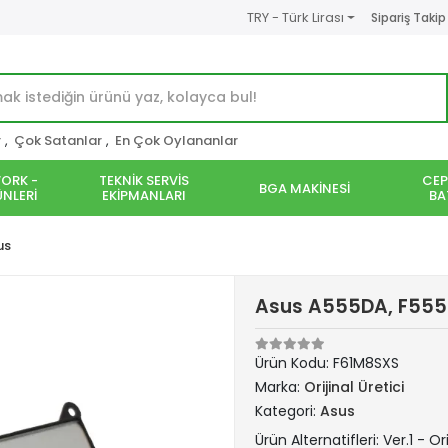
TRY - Türk Lirası
Sipariş Takip
r
,
Çok Satanlar
,
En Çok Oylananlar
ORK -
TEKNİK SERVİS
CEP
BGA MAKİNESİ
NLERİ
EKİPMANLARI
BA
us
Asus A555DA, F555D
Ürün Kodu:
F61M8SXS
Marka:
Orijinal Üretici
Kategori:
Asus
Ürün Alternatifleri: Ver.1 - Ori