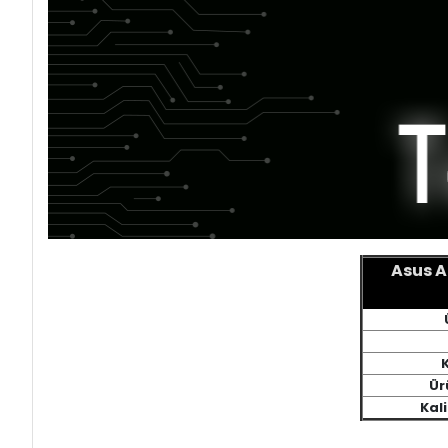
Asus A
Ür
Kali