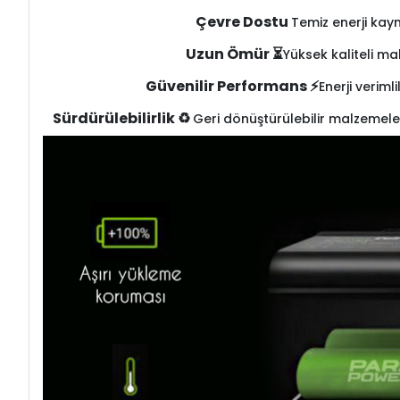
Çevre Dostu
Temiz enerji kay
Uzun Ömür ⏳
Yüksek kaliteli ma
Güvenilir Performans ⚡
Enerji veriml
Sürdürülebilirlik ♻️
Geri dönüştürülebilir malzemele