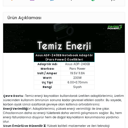
Ürün Açıklaması
Asus ADP-240EB Notebook Adaptör
(Pars Power) Özellikleri
Adaptör Adı
Asus ADP-240EB
Markası
Pars Power
Volt / Amper
19.5V 11.8A
Watt
230W
Uç Tipi
6.00×3.70mm
Rengi
Siyah
Çevre Dostu :
Temiz enerji kaynakları kullanılarak üretilen adaptörlerimiz, üretim
sürecinden kullanım ömrünün sonuna kadar çevresel etkileri azaltır. Bu sayede,
karbon ayak izinizi azaltarak çevreye olan katkınızı artırabilirsiniz.
Enerji Verimliliği ⚡:
Adaptörlerimiz, yüksek enerji verimliliği ile öne çıkar.
Cihazlarınızın daha az enerji tüketerek daha verimli çalışmasını sağlar. Bu, hem
enerji faturalarınızı düşürür hem de doğal kaynakların korunmasına yardımcı
olur.
Uzun Ömürlü ve Güvenilir ⏳:
Yüksek kaliteli malzemeler ve ileri teknoloji