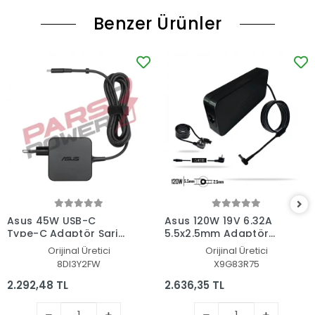
Benzer Ürünler
Asus 45W USB-C
Asus 120W 19V 6.32A
Type-C Adaptör Şarj
5.5x2.5mm Adaptör
Aleti-Cihazı
Şarj Aleti-Cihazı
Orijinal Üretici
Orijinal Üretici
8DI3Y2FW
X9G83R75
2.292,48 TL
2.636,35 TL