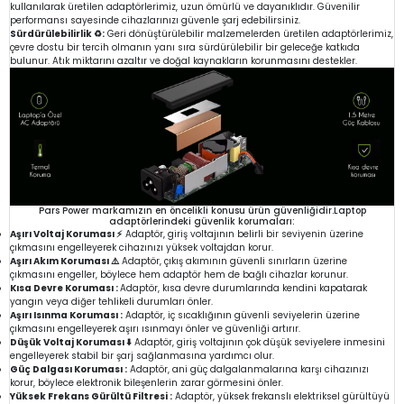
kullanılarak üretilen adaptörlerimiz, uzun ömürlü ve dayanıklıdır. Güvenilir
performansı sayesinde cihazlarınızı güvenle şarj edebilirsiniz.
Sürdürülebilirlik ♻️:
Geri dönüştürülebilir malzemelerden üretilen adaptörlerimiz,
çevre dostu bir tercih olmanın yanı sıra sürdürülebilir bir geleceğe katkıda
bulunur. Atık miktarını azaltır ve doğal kaynakların korunmasını destekler.
Pars Power markamızın en öncelikli konusu ürün güvenliğidir.Laptop
adaptörlerindeki güvenlik korumaları:
Aşırı Voltaj Koruması ⚡
Adaptör, giriş voltajının belirli bir seviyenin üzerine
çıkmasını engelleyerek cihazınızı yüksek voltajdan korur.
Aşırı Akım Koruması ⚠️
Adaptör, çıkış akımının güvenli sınırların üzerine
çıkmasını engeller, böylece hem adaptör hem de bağlı cihazlar korunur.
Kısa Devre Koruması :
Adaptör, kısa devre durumlarında kendini kapatarak
yangın veya diğer tehlikeli durumları önler.
Aşırı Isınma Koruması :
Adaptör, iç sıcaklığının güvenli seviyelerin üzerine
çıkmasını engelleyerek aşırı ısınmayı önler ve güvenliği artırır.
Düşük Voltaj Koruması ⬇️
Adaptör, giriş voltajının çok düşük seviyelere inmesini
engelleyerek stabil bir şarj sağlanmasına yardımcı olur.
Güç Dalgası Koruması :
Adaptör, ani güç dalgalanmalarına karşı cihazınızı
korur, böylece elektronik bileşenlerin zarar görmesini önler.
Yüksek Frekans Gürültü Filtresi :
Adaptör, yüksek frekanslı elektriksel gürültüyü