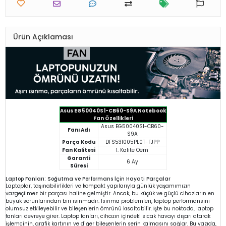
Ürün Açıklaması
Asus EG50040S1-CB60-S9A Notebook
Fan Özellikleri
Asus EG50040S1-CB60-
Fanı Adı
S9A
Parça Kodu
DFS531005PL0T-FJPP
Fan Kalitesi
1. Kalite Oem
Garanti
6 Ay
Süresi
Laptop Fanları: Soğutma ve Performans İçin Hayati Parçalar
Laptoplar, taşınabilirlikleri ve kompakt yapılarıyla günlük yaşamımızın
vazgeçilmez bir parçası haline gelmiştir. Ancak, bu küçük ve güçlü cihazların en
büyük sorunlarından biri ısınmadır. Isınma problemleri, laptop performansını
olumsuz etkileyebilir ve bileşenlerin ömrünü kısaltabilir. İşte bu noktada, laptop
fanları devreye girer. Laptop fanları, cihazın içindeki sıcak havayı dışarı atarak
işlemcinin, grafik kartının ve diğer bileşenlerin serin kalmasını sağlar. Bu yazıda,