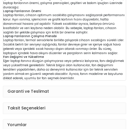
laptop fanlarının önemi, çalışma prensipleri, çeşitleri ve bakım ipuçları üzerinde
duracağız.
Laptop Fanlarının Önemi
Laptop fanları, cihazın optimum sıcaklıkta çalışmasını sağlayarak performansını
korur. Aşırı ısınma, işlemcinin ve grafik kartının hızını düşürebilir, hatta
donanımsal hasara yol açabilir. Yüksek sıcaklıklar ayrıca, batarya ömrünü
kısaltabilir ve veri kaybına neden olabilir. Bu sebeple, laptop fanları, cihazın
sağlıklı bir şekilde çalışması için kritik bir öneme sahiptir.
Laptop Fanlarının Çalışma Prensibi
Laptop fanları, termal sensörlerle birlikte çalışarak cihazın sıcaklığını sürekli izler.
Sıcaklık belirli bir seviyeyi aştığında, fanlar devreye girer ve içeriye soğuk hava
çekerek veya içerideki sıcak havayı dışarı atarak ısınmayı önler. Bu süreç,
laptopun içindeki hava akışını düzenler ve parçaların serin kalmasını sağlar.
Fan Değişimi ve Yükseltme
Eğer laptop fanınız düzgün çalışmıyorsa veya yetersiz kalıyorsa, fanı değiştirmek
veya yükseltmek gerekebilir. Teknik bilgisi olan kullanıcılar, fan değişimini
kendileri yapabilirken, daha az deneyimli kullanıcılar için bir teknik servisten
yardım almak en güvenli seçenek olacaktır. Ayrıca, fanın modeline ve boyutuna
dikkat ederek, uyumlu bir fan seçmek önemlidir.
Garanti ve Teslimat
Taksit Seçenekleri
Yorumlar