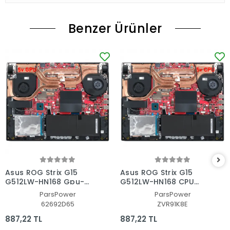
Benzer Ürünler
Asus ROG Strix G15
Asus ROG Strix G15
G512LW-HN168 Gpu-
G512LW-HN168 CPU
Vga Fan - Ekran Kartı
Fan - İşlemci Fanı
ParsPower
ParsPower
Fanı
62692D65
ZVR91K8E
887,22 TL
887,22 TL