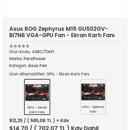
Asus ROG Zephyrus M15 GU502GV-
BI7N6 VGA-GPU Fan - Ekran Kartı Fanı
Ürün Kodu:
4SBQ7DMY
Marka:
ParsPower
Kategori:
Asus Fan
Ürün Alternatifleri: GPU - Ekran Kartı Fanı
CPU - İşlemci
GPU - Ekran
Fanı
Kartı Fanı
$12,25
/ ( 585,06 TL ) + Kdv
$14,70
/ ( 702,07 TL ) Kdv Dahil