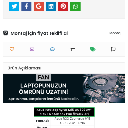
Montaj için fiyat teklifi al
Montaj
Ürün Açıklaması
Asus ROG Zephyrus M15 GU502GV-
BI7N6 Notebook Fan Özellikleri
Asus ROG Zephyrus M15
Fanı Adı
GU502GV-BI7N6
Parça