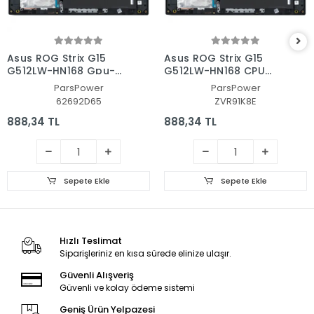
Asus ROG Strix G15
Asus ROG Strix G15
G512LW-HN168 Gpu-
G512LW-HN168 CPU
Vga Fan - Ekran Kartı
Fan - İşlemci Fanı
ParsPower
ParsPower
Fanı
62692D65
ZVR91K8E
888,34 TL
888,34 TL
Sepete Ekle
Sepete Ekle
Hızlı Teslimat
Siparişleriniz en kısa sürede elinize ulaşır.
Güvenli Alışveriş
Güvenli ve kolay ödeme sistemi
Geniş Ürün Yelpazesi