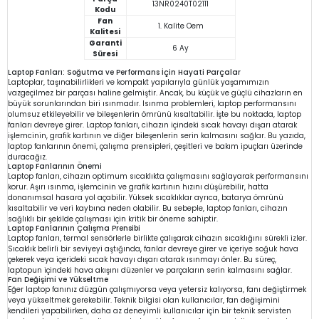
13NR0240T02111
Kodu
Fan
1. Kalite Oem
Kalitesi
Garanti
6 Ay
Süresi
Laptop Fanları: Soğutma ve Performans İçin Hayati Parçalar
Laptoplar, taşınabilirlikleri ve kompakt yapılarıyla günlük yaşamımızın
vazgeçilmez bir parçası haline gelmiştir. Ancak, bu küçük ve güçlü cihazların en
büyük sorunlarından biri ısınmadır. Isınma problemleri, laptop performansını
olumsuz etkileyebilir ve bileşenlerin ömrünü kısaltabilir. İşte bu noktada, laptop
fanları devreye girer. Laptop fanları, cihazın içindeki sıcak havayı dışarı atarak
işlemcinin, grafik kartının ve diğer bileşenlerin serin kalmasını sağlar. Bu yazıda,
laptop fanlarının önemi, çalışma prensipleri, çeşitleri ve bakım ipuçları üzerinde
duracağız.
Laptop Fanlarının Önemi
Laptop fanları, cihazın optimum sıcaklıkta çalışmasını sağlayarak performansını
korur. Aşırı ısınma, işlemcinin ve grafik kartının hızını düşürebilir, hatta
donanımsal hasara yol açabilir. Yüksek sıcaklıklar ayrıca, batarya ömrünü
kısaltabilir ve veri kaybına neden olabilir. Bu sebeple, laptop fanları, cihazın
sağlıklı bir şekilde çalışması için kritik bir öneme sahiptir.
Laptop Fanlarının Çalışma Prensibi
Laptop fanları, termal sensörlerle birlikte çalışarak cihazın sıcaklığını sürekli izler.
Sıcaklık belirli bir seviyeyi aştığında, fanlar devreye girer ve içeriye soğuk hava
çekerek veya içerideki sıcak havayı dışarı atarak ısınmayı önler. Bu süreç,
laptopun içindeki hava akışını düzenler ve parçaların serin kalmasını sağlar.
Fan Değişimi ve Yükseltme
Eğer laptop fanınız düzgün çalışmıyorsa veya yetersiz kalıyorsa, fanı değiştirmek
veya yükseltmek gerekebilir. Teknik bilgisi olan kullanıcılar, fan değişimini
kendileri yapabilirken, daha az deneyimli kullanıcılar için bir teknik servisten