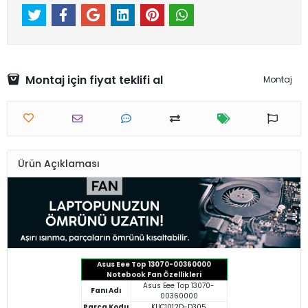
Montaj için fiyat teklifi al
Montaj
Ürün Açıklaması
Asus Eee Top 13070-00360000
Notebook Fan Özellikleri
Asus Eee Top 13070-
Fanı Adı
00360000
Parça Kodu
KUC1012D-D305