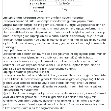
Fan Kalitesi
1. Kalite Oem
Garanti
6 Ay
Süresi
Laptop Fanları: Soğutma ve Performans İçin Hayati Parçalar
Laptoplar, taşınabilirlikleri ve kompakt yapılarıyla günlük yaşamımızın
vazgeçilmez bir parçası haline gelmiştir. Ancak, bu küçük ve güçlü cihazların en
büyük sorunlarından biri ısınmadır. Isınma problemleri, laptop performansını
olumsuz etkileyebilir ve bileşenlerin ömrünü kısaltabilir. İşte bu noktada, laptop
fanları devreye girer. Laptop fanları, cihazın içindeki sıcak havayı dışarı atarak
işlemcinin, grafik kartının ve diğer bileşenlerin serin kalmasını sağlar. Bu yazıda,
laptop fanlarının önemi, çalışma prensipleri, çeşitleri ve bakım ipuçları üzerinde
duracağız.
Laptop Fanlarının Önemi
Laptop fanları, cihazın optimum sıcaklıkta çalışmasını sağlayarak performansını
korur. Aşırı ısınma, işlemcinin ve grafik kartının hızını düşürebilir, hatta
donanımsal hasara yol açabilir. Yüksek sıcaklıklar ayrıca, batarya ömrünü
kısaltabilir ve veri kaybına neden olabilir. Bu sebeple, laptop fanları, cihazın
sağlıklı bir şekilde çalışması için kritik bir öneme sahiptir.
Laptop Fanlarının Çalışma Prensibi
Laptop fanları, termal sensörlerle birlikte çalışarak cihazın sıcaklığını sürekli izler.
Sıcaklık belirli bir seviyeyi aştığında, fanlar devreye girer ve içeriye soğuk hava
çekerek veya içerideki sıcak havayı dışarı atarak ısınmayı önler. Bu süreç,
laptopun içindeki hava akışını düzenler ve parçaların serin kalmasını sağlar.
Fan Değişimi ve Yükseltme
Eğer laptop fanınız düzgün çalışmıyorsa veya yetersiz kalıyorsa, fanı değiştirmek
veya yükseltmek gerekebilir. Teknik bilgisi olan kullanıcılar, fan değişimini
kendileri yapabilirken, daha az deneyimli kullanıcılar için bir teknik servisten
yardım almak en güvenli seçenek olacaktır. Ayrıca, fanın modeline ve boyutuna
dikkat ederek, uyumlu bir fan seçmek önemlidir.