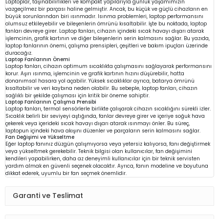
Laptoplar, taşınabilirlikleri ve kompakt yapılarıyla günlük yaşamımızın
vazgeçilmez bir parçası haline gelmiştir. Ancak, bu küçük ve güçlü cihazların en
büyük sorunlarından biri ısınmadır. Isınma problemleri, laptop performansını
olumsuz etkileyebilir ve bileşenlerin ömrünü kısaltabilir. İşte bu noktada, laptop
fanları devreye girer. Laptop fanları, cihazın içindeki sıcak havayı dışarı atarak
işlemcinin, grafik kartının ve diğer bileşenlerin serin kalmasını sağlar. Bu yazıda,
laptop fanlarının önemi, çalışma prensipleri, çeşitleri ve bakım ipuçları üzerinde
duracağız.
Laptop Fanlarının Önemi
Laptop fanları, cihazın optimum sıcaklıkta çalışmasını sağlayarak performansını
korur. Aşırı ısınma, işlemcinin ve grafik kartının hızını düşürebilir, hatta
donanımsal hasara yol açabilir. Yüksek sıcaklıklar ayrıca, batarya ömrünü
kısaltabilir ve veri kaybına neden olabilir. Bu sebeple, laptop fanları, cihazın
sağlıklı bir şekilde çalışması için kritik bir öneme sahiptir.
Laptop Fanlarının Çalışma Prensibi
Laptop fanları, termal sensörlerle birlikte çalışarak cihazın sıcaklığını sürekli izler.
Sıcaklık belirli bir seviyeyi aştığında, fanlar devreye girer ve içeriye soğuk hava
çekerek veya içerideki sıcak havayı dışarı atarak ısınmayı önler. Bu süreç,
laptopun içindeki hava akışını düzenler ve parçaların serin kalmasını sağlar.
Fan Değişimi ve Yükseltme
Eğer laptop fanınız düzgün çalışmıyorsa veya yetersiz kalıyorsa, fanı değiştirmek
veya yükseltmek gerekebilir. Teknik bilgisi olan kullanıcılar, fan değişimini
kendileri yapabilirken, daha az deneyimli kullanıcılar için bir teknik servisten
yardım almak en güvenli seçenek olacaktır. Ayrıca, fanın modeline ve boyutuna
dikkat ederek, uyumlu bir fan seçmek önemlidir.
Garanti ve Teslimat