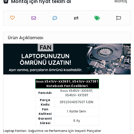
Montaj için fiyat teklifi al
Montaj
Ürün Açıklaması
Asus X541UV-XX369T, X541UV-XX738T
Notebook Fan Özellikleri
Asus X541UV-XX369T,
Fanı Adı
X541UV-XX738T
Parça
DFS2004057S0T FJDN
Kodu
Fan
1. Kalite Oem
Kalitesi
Garanti
6 Ay
Süresi
Laptop Fanları: Soğutma ve Performans İçin Hayati Parçalar