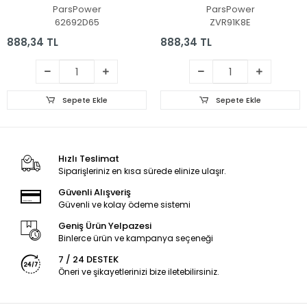
Vga Fan - Ekran Kartı
Fan - İşlemci Fanı
ParsPower
ParsPower
Fanı
62692D65
ZVR91K8E
888,34 TL
888,34 TL
Sepete Ekle
Sepete Ekle
Hızlı Teslimat
Siparişleriniz en kısa sürede elinize ulaşır.
Güvenli Alışveriş
Güvenli ve kolay ödeme sistemi
Geniş Ürün Yelpazesi
Binlerce ürün ve kampanya seçeneği
7 / 24 DESTEK
Öneri ve şikayetlerinizi bize iletebilirsiniz.