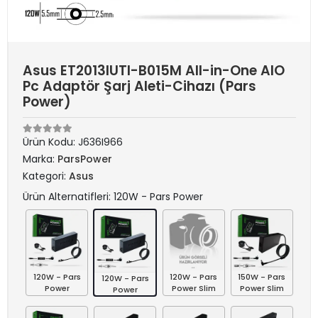
Asus ET2013IUTI-B015M All-in-One AIO
Pc Adaptör Şarj Aleti-Cihazı (Pars
Power)
Ürün Kodu:
J636I966
Marka:
ParsPower
Kategori:
Asus
Ürün Alternatifleri: 120W - Pars Power
120W - Pars
120W - Pars
150W - Pars
120W - Pars
Power
Power Slim
Power Slim
Power