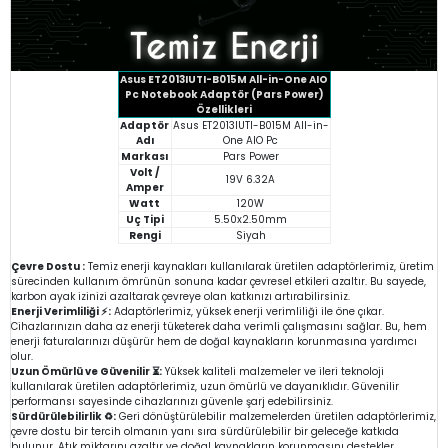
Asus ET2013IUTI-B015M All-in-One AIO
Pc Notebook Adaptör (Pars Power)
Özellikleri
Adaptör
Asus ET2013IUTI-B015M All-in-
Adı
One AIO Pc
Markası
Pars Power
Volt /
19V 6.32A
Amper
Watt
120W
Uç Tipi
5.50x2.50mm
Rengi
Siyah
Çevre Dostu :
Temiz enerji kaynakları kullanılarak üretilen adaptörlerimiz, üretim
sürecinden kullanım ömrünün sonuna kadar çevresel etkileri azaltır. Bu sayede,
karbon ayak izinizi azaltarak çevreye olan katkınızı artırabilirsiniz.
Enerji Verimliliği ⚡:
Adaptörlerimiz, yüksek enerji verimliliği ile öne çıkar.
Cihazlarınızın daha az enerji tüketerek daha verimli çalışmasını sağlar. Bu, hem
enerji faturalarınızı düşürür hem de doğal kaynakların korunmasına yardımcı
olur.
Uzun Ömürlü ve Güvenilir ⏳:
Yüksek kaliteli malzemeler ve ileri teknoloji
kullanılarak üretilen adaptörlerimiz, uzun ömürlü ve dayanıklıdır. Güvenilir
performansı sayesinde cihazlarınızı güvenle şarj edebilirsiniz.
Sürdürülebilirlik ♻️:
Geri dönüştürülebilir malzemelerden üretilen adaptörlerimiz,
çevre dostu bir tercih olmanın yanı sıra sürdürülebilir bir geleceğe katkıda
bulunur. Atık miktarını azaltır ve doğal kaynakların korunmasını destekler.