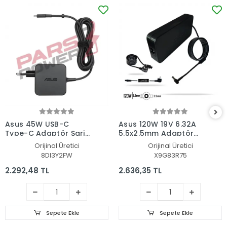
Asus 45W USB-C
Asus 120W 19V 6.32A
Type-C Adaptör Şarj
5.5x2.5mm Adaptör
Aleti-Cihazı
Şarj Aleti-Cihazı
Orijinal Üretici
Orijinal Üretici
8DI3Y2FW
X9G83R75
2.292,48 TL
2.636,35 TL
Sepete Ekle
Sepete Ekle