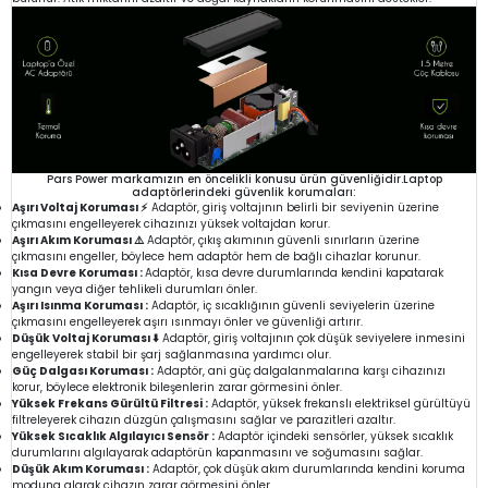
Pars Power markamızın en öncelikli konusu ürün güvenliğidir.Laptop
adaptörlerindeki güvenlik korumaları:
Aşırı Voltaj Koruması ⚡
Adaptör, giriş voltajının belirli bir seviyenin üzerine
çıkmasını engelleyerek cihazınızı yüksek voltajdan korur.
Aşırı Akım Koruması ⚠️
Adaptör, çıkış akımının güvenli sınırların üzerine
çıkmasını engeller, böylece hem adaptör hem de bağlı cihazlar korunur.
Kısa Devre Koruması :
Adaptör, kısa devre durumlarında kendini kapatarak
yangın veya diğer tehlikeli durumları önler.
Aşırı Isınma Koruması :
Adaptör, iç sıcaklığının güvenli seviyelerin üzerine
çıkmasını engelleyerek aşırı ısınmayı önler ve güvenliği artırır.
Düşük Voltaj Koruması ⬇️
Adaptör, giriş voltajının çok düşük seviyelere inmesini
engelleyerek stabil bir şarj sağlanmasına yardımcı olur.
Güç Dalgası Koruması :
Adaptör, ani güç dalgalanmalarına karşı cihazınızı
korur, böylece elektronik bileşenlerin zarar görmesini önler.
Yüksek Frekans Gürültü Filtresi :
Adaptör, yüksek frekanslı elektriksel gürültüyü
filtreleyerek cihazın düzgün çalışmasını sağlar ve parazitleri azaltır.
Yüksek Sıcaklık Algılayıcı Sensör :
Adaptör içindeki sensörler, yüksek sıcaklık
durumlarını algılayarak adaptörün kapanmasını ve soğumasını sağlar.
Düşük Akım Koruması :
Adaptör, çok düşük akım durumlarında kendini koruma
moduna alarak cihazın zarar görmesini önler.