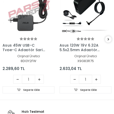
Asus 45W USB-C
Asus 120W 19V 6.32A
Type-C Adaptör Şarj
5.5x2.5mm Adaptör
Aleti-Cihazı
Şarj Aleti-Cihazı
Orijinal Üretici
Orijinal Üretici
8DI3Y2FW
X9G83R75
2.289,60 TL
2.633,04 TL
Sepete Ekle
Sepete Ekle
Hızlı Teslimat