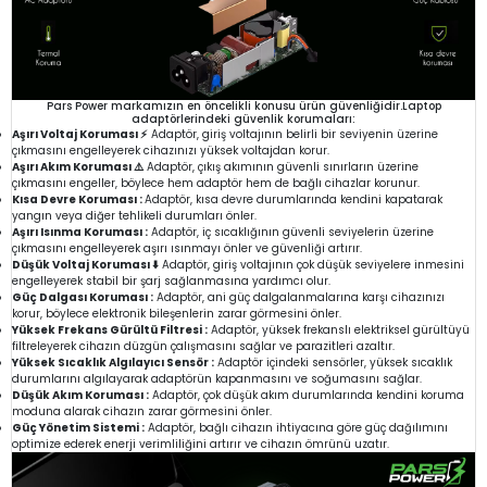
Pars Power markamızın en öncelikli konusu ürün güvenliğidir.Laptop
adaptörlerindeki güvenlik korumaları:
Aşırı Voltaj Koruması ⚡
Adaptör, giriş voltajının belirli bir seviyenin üzerine
çıkmasını engelleyerek cihazınızı yüksek voltajdan korur.
Aşırı Akım Koruması ⚠️
Adaptör, çıkış akımının güvenli sınırların üzerine
çıkmasını engeller, böylece hem adaptör hem de bağlı cihazlar korunur.
Kısa Devre Koruması :
Adaptör, kısa devre durumlarında kendini kapatarak
yangın veya diğer tehlikeli durumları önler.
Aşırı Isınma Koruması :
Adaptör, iç sıcaklığının güvenli seviyelerin üzerine
çıkmasını engelleyerek aşırı ısınmayı önler ve güvenliği artırır.
Düşük Voltaj Koruması ⬇️
Adaptör, giriş voltajının çok düşük seviyelere inmesini
engelleyerek stabil bir şarj sağlanmasına yardımcı olur.
Güç Dalgası Koruması :
Adaptör, ani güç dalgalanmalarına karşı cihazınızı
korur, böylece elektronik bileşenlerin zarar görmesini önler.
Yüksek Frekans Gürültü Filtresi :
Adaptör, yüksek frekanslı elektriksel gürültüyü
filtreleyerek cihazın düzgün çalışmasını sağlar ve parazitleri azaltır.
Yüksek Sıcaklık Algılayıcı Sensör :
Adaptör içindeki sensörler, yüksek sıcaklık
durumlarını algılayarak adaptörün kapanmasını ve soğumasını sağlar.
Düşük Akım Koruması :
Adaptör, çok düşük akım durumlarında kendini koruma
moduna alarak cihazın zarar görmesini önler.
Güç Yönetim Sistemi :
Adaptör, bağlı cihazın ihtiyacına göre güç dağılımını
optimize ederek enerji verimliliğini artırır ve cihazın ömrünü uzatır.