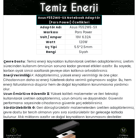
Asus F552WE-SX Notebook Adaptör
(Pars Power) Özellikleri
Adaptör Adı
Asus F552WE-SX
Markası
Pars Power
Volt / Amper
19V 6.32A
Watt
120W
Uç Tipi
5.5*2.5mm
Rengi
Siyah
Çevre Dostu :
Temiz enerji kaynakları kullanılarak üretilen adaptörlerimiz, üretim
sürecinden kullanım ömrünün sonuna kadar çevresel etkileri azaltır. Bu sayede,
karbon ayak izinizi azaltarak çevreye olan katkınızı artırabilirsiniz.
Enerji Verimliliği ⚡:
Adaptörlerimiz, yüksek enerji verimliliği ile öne çıkar.
Cihazlarınızın daha az enerji tüketerek daha verimli çalışmasını sağlar. Bu, hem
enerji faturalarınızı düşürür hem de doğal kaynakların korunmasına yardımcı
olur.
Uzun Ömürlü ve Güvenilir ⏳:
Yüksek kaliteli malzemeler ve ileri teknoloji
kullanılarak üretilen adaptörlerimiz, uzun ömürlü ve dayanıklıdır. Güvenilir
performansı sayesinde cihazlarınızı güvenle şarj edebilirsiniz.
Sürdürülebilirlik ♻️:
Geri dönüştürülebilir malzemelerden üretilen adaptörlerimiz,
çevre dostu bir tercih olmanın yanı sıra sürdürülebilir bir geleceğe katkıda
bulunur. Atık miktarını azaltır ve doğal kaynakların korunmasını destekler.