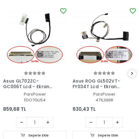
Asus GL702ZC-
Asus ROG GL502VT-
GC006T Lcd - Ekran
FY034T Lcd - Ekran
Data Flex Kablosu
Data Flex Kablosu
ParsPower
ParsPower
FDO7GU54
471L396R
859,68 TL
630,43 TL
Sepete Ekle
Sepete Ekle