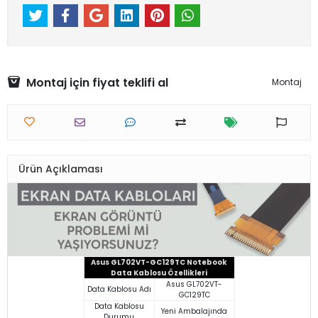
Montaj için fiyat teklifi al
Montaj
Ürün Açıklaması
Asus GL702VT-GC129TC Notebook
Data Kablosu Özellikleri
Asus GL702VT-
Data Kablosu Adı
GC129TC
Data Kablosu
Yeni Ambalajında
Durumu