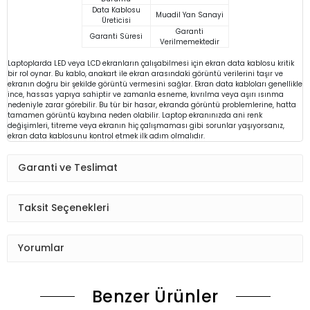
Data Kablosu
Muadil Yan Sanayi
Üreticisi
Garanti
Garanti Süresi
Verilmemektedir
Laptoplarda LED veya LCD ekranların çalışabilmesi için ekran data kablosu kritik
bir rol oynar. Bu kablo, anakart ile ekran arasındaki görüntü verilerini taşır ve
ekranın doğru bir şekilde görüntü vermesini sağlar. Ekran data kabloları genellikle
ince, hassas yapıya sahiptir ve zamanla esneme, kıvrılma veya aşırı ısınma
nedeniyle zarar görebilir. Bu tür bir hasar, ekranda görüntü problemlerine, hatta
tamamen görüntü kaybına neden olabilir. Laptop ekranınızda ani renk
değişimleri, titreme veya ekranın hiç çalışmaması gibi sorunlar yaşıyorsanız,
ekran data kablosunu kontrol etmek ilk adım olmalıdır.
Garanti ve Teslimat
Taksit Seçenekleri
Yorumlar
Benzer Ürünler