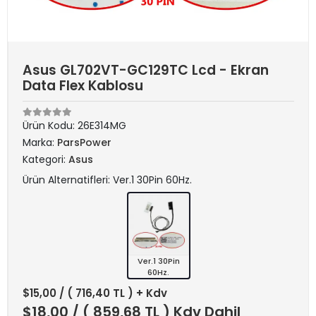
Asus GL702VT-GC129TC Lcd - Ekran
Data Flex Kablosu
Ürün Kodu:
26E314MG
Marka:
ParsPower
Kategori:
Asus
Ürün Alternatifleri: Ver.1 30Pin 60Hz.
Ver.1 30Pin
60Hz.
$15,00
/ ( 716,40 TL ) + Kdv
$18,00
/ ( 859,68 TL ) Kdv Dahil