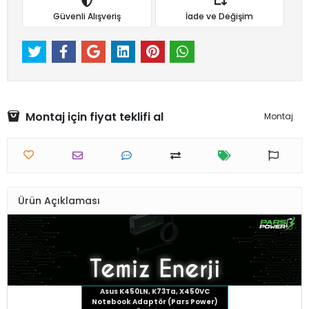
Güvenli Alışveriş
İade ve Değişim
Montaj için fiyat teklifi al
Montaj
Ürün Açıklaması
Asus K450LN, K73Ta, X450VC
Notebook Adaptör (Pars Power)