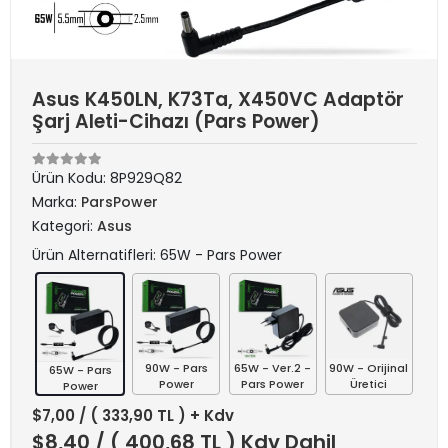
Asus K450LN, K73Ta, X450VC Adaptör
Şarj Aleti-Cihazı (Pars Power)
Ürün Kodu:
8P929Q82
Marka:
ParsPower
Kategori:
Asus
Ürün Alternatifleri: 65W - Pars Power
90W - Pars
65W - Ver.2 -
90W - Orijinal
65W - Pars
Power
Pars Power
Üretici
Power
$7,00
/ ( 333,90 TL ) + Kdv
$8,40
/ ( 400,68 TL ) Kdv Dahil