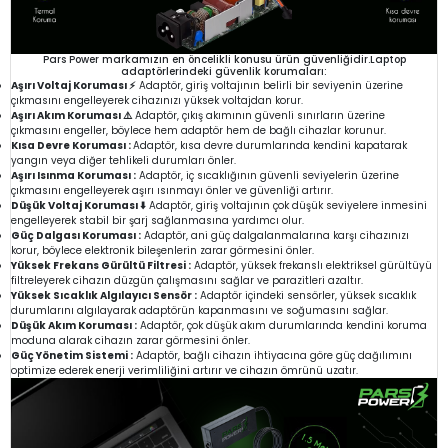
Pars Power markamızın en öncelikli konusu ürün güvenliğidir.Laptop
adaptörlerindeki güvenlik korumaları:
Aşırı Voltaj Koruması ⚡
Adaptör, giriş voltajının belirli bir seviyenin üzerine
çıkmasını engelleyerek cihazınızı yüksek voltajdan korur.
Aşırı Akım Koruması ⚠️
Adaptör, çıkış akımının güvenli sınırların üzerine
çıkmasını engeller, böylece hem adaptör hem de bağlı cihazlar korunur.
Kısa Devre Koruması :
Adaptör, kısa devre durumlarında kendini kapatarak
yangın veya diğer tehlikeli durumları önler.
Aşırı Isınma Koruması :
Adaptör, iç sıcaklığının güvenli seviyelerin üzerine
çıkmasını engelleyerek aşırı ısınmayı önler ve güvenliği artırır.
Düşük Voltaj Koruması ⬇️
Adaptör, giriş voltajının çok düşük seviyelere inmesini
engelleyerek stabil bir şarj sağlanmasına yardımcı olur.
Güç Dalgası Koruması :
Adaptör, ani güç dalgalanmalarına karşı cihazınızı
korur, böylece elektronik bileşenlerin zarar görmesini önler.
Yüksek Frekans Gürültü Filtresi :
Adaptör, yüksek frekanslı elektriksel gürültüyü
filtreleyerek cihazın düzgün çalışmasını sağlar ve parazitleri azaltır.
Yüksek Sıcaklık Algılayıcı Sensör :
Adaptör içindeki sensörler, yüksek sıcaklık
durumlarını algılayarak adaptörün kapanmasını ve soğumasını sağlar.
Düşük Akım Koruması :
Adaptör, çok düşük akım durumlarında kendini koruma
moduna alarak cihazın zarar görmesini önler.
Güç Yönetim Sistemi :
Adaptör, bağlı cihazın ihtiyacına göre güç dağılımını
optimize ederek enerji verimliliğini artırır ve cihazın ömrünü uzatır.