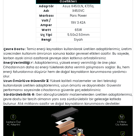
Özellikleri
Adaptör
Asus K450LN, K73Ta,
Adı
X450VC
Markası
Pars Power
Volt /
19V 3.42A
Amper
Watt
65W
Uç Tipi
5.50x2.50mm
Rengi
Siyah
Çevre Dostu :
Temiz enerji kaynakları kullanılarak üretilen adaptörlerimiz, üretim
sürecinden kullanım ömrünün sonuna kadar çevresel etkileri azaltır. Bu sayede,
karbon ayak izinizi azaltarak çevreye olan katkınızı artırabilirsiniz.
Enerji Verimliliği ⚡:
Adaptörlerimiz, yüksek enerji verimliliği ile öne çıkar.
Cihazlarınızın daha az enerji tüketerek daha verimli çalışmasını sağlar. Bu, hem
enerji faturalarınızı düşürür hem de doğal kaynakların korunmasına yardımcı
olur.
Uzun Ömürlü ve Güvenilir ⏳:
Yüksek kaliteli malzemeler ve ileri teknoloji
kullanılarak üretilen adaptörlerimiz, uzun ömürlü ve dayanıklıdır. Güvenilir
performansı sayesinde cihazlarınızı güvenle şarj edebilirsiniz.
Sürdürülebilirlik ♻️:
Geri dönüştürülebilir malzemelerden üretilen adaptörlerimiz,
çevre dostu bir tercih olmanın yanı sıra sürdürülebilir bir geleceğe katkıda
bulunur. Atık miktarını azaltır ve doğal kaynakların korunmasını destekler.