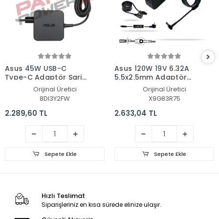
Asus 45W USB-C
Asus 120W 19V 6.32A
Type-C Adaptör Şarj
5.5x2.5mm Adaptör
Aleti-Cihazı
Şarj Aleti-Cihazı
Orijinal Üretici
Orijinal Üretici
8DI3Y2FW
X9G83R75
2.289,60 TL
2.633,04 TL
Sepete Ekle
Sepete Ekle
Hızlı Teslimat
Siparişleriniz en kısa sürede elinize ulaşır.