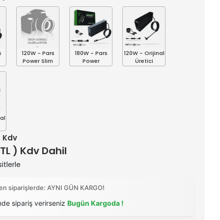
s
120W - Pars
180W - Pars
120W - Orijinal
Power Slim
Power
Üretici
al
+ Kdv
 TL ) Kdv Dahil
itlerle
ilen siparişlerde: AYNI GÜN KARGO!
nde sipariş verirseniz
Bugün Kargoda !