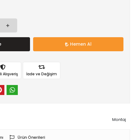
e
Hemen Al
 Alışveriş
İade ve Değişim
Montaj
mı
Ürün Önerileri