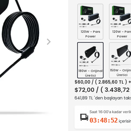
120W - Pars
120W - Par
Power
Power
150W - Orijin
180W - Orijinal
Üretici
Üretici
$60,00
/ ( 2.865,60 TL ) 
$72,00
/ ( 3.438,72
641,89 TL 'den başlayan taks
Saat 16:00'a kadar ver
03:48:51
içerisi