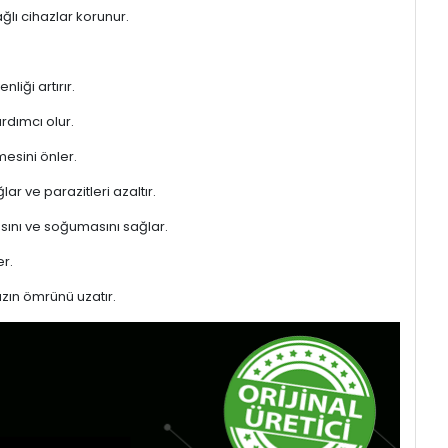
ğlı cihazlar korunur.
liği artırır.
rdımcı olur.
mesini önler.
ar ve parazitleri azaltır.
sını ve soğumasını sağlar.
r.
azın ömrünü uzatır.