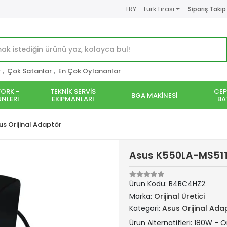
TRY - Türk Lirası
Sipariş Takip
r
,
Çok Satanlar
,
En Çok Oylananlar
ORK -
TEKNİK SERVİS
CEP
BGA MAKİNESİ
NLERİ
EKİPMANLARI
BA
us Orijinal Adaptör
Asus K550LA-MS51T 
Ürün Kodu:
B4BC4HZ2
Marka:
Orijinal Üretici
Kategori:
Asus Orijinal Ada
Ürün Alternatifleri: 180W - Or