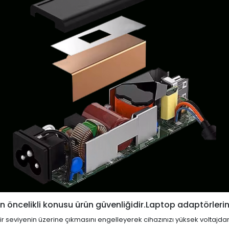
 öncelikli konusu ürün güvenliğidir.Laptop adaptörlerin
i bir seviyenin üzerine çıkmasını engelleyerek cihazınızı yüksek voltajda