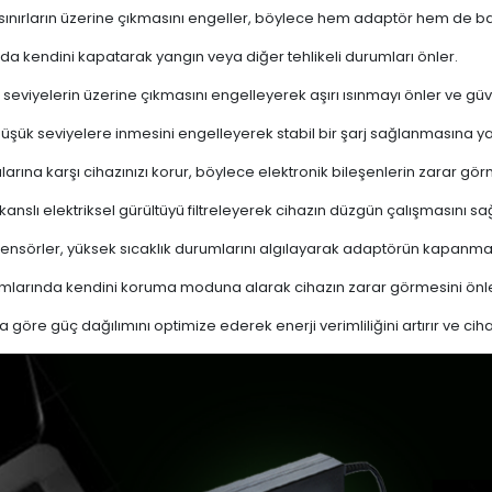
 sınırların üzerine çıkmasını engeller, böylece hem adaptör hem de ba
a kendini kapatarak yangın veya diğer tehlikeli durumları önler.
 seviyelerin üzerine çıkmasını engelleyerek aşırı ısınmayı önler ve güven
 düşük seviyelere inmesini engelleyerek stabil bir şarj sağlanmasına ya
ına karşı cihazınızı korur, böylece elektronik bileşenlerin zarar gör
nslı elektriksel gürültüyü filtreleyerek cihazın düzgün çalışmasını sağl
ensörler, yüksek sıcaklık durumlarını algılayarak adaptörün kapanma
mlarında kendini koruma moduna alarak cihazın zarar görmesini önle
a göre güç dağılımını optimize ederek enerji verimliliğini artırır ve cih