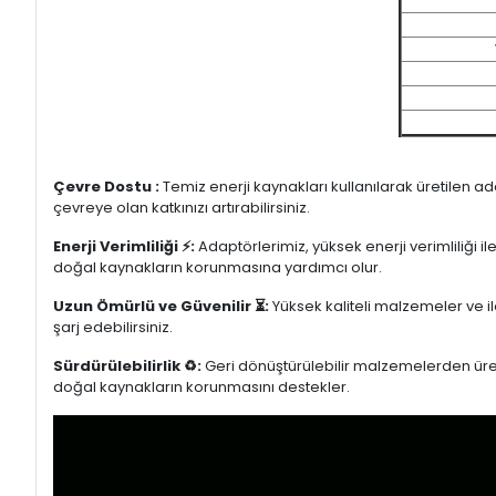
Çevre Dostu :
Temiz enerji kaynakları kullanılarak üretilen a
çevreye olan katkınızı artırabilirsiniz.
Enerji Verimliliği ⚡:
Adaptörlerimiz, yüksek enerji verimliliği i
doğal kaynakların korunmasına yardımcı olur.
Uzun Ömürlü ve Güvenilir ⏳:
Yüksek kaliteli malzemeler ve il
şarj edebilirsiniz.
Sürdürülebilirlik ♻️:
Geri dönüştürülebilir malzemelerden üretil
doğal kaynakların korunmasını destekler.