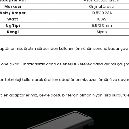
Adaptör Adı
Asus K550LA-MS51T
Markası
Orijinal Üretici
Volt / Amper
19.5V 9.23A
Watt
180W
Uç Tipi
5.5*2.5mm
Rengi
Siyah
daptörlerimiz, üretim sürecinden kullanım ömrünün sonuna kadar çevrese
le öne çıkar. Cihazlarınızın daha az enerji tüketerek daha verimli çalış
eri teknoloji kullanılarak üretilen adaptörlerimiz, uzun ömürlü ve dayan
en adaptörlerimiz, çevre dostu bir tercih olmanın yanı sıra sürdürülebi