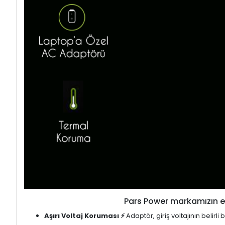
Pars Power markamızın en
Aşırı Voltaj Koruması ⚡
Adaptör, giriş voltajının belirl