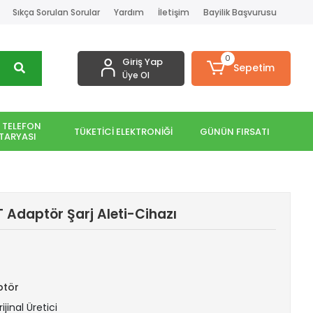
Sıkça Sorulan Sorular
Yardım
İletişim
Bayilik Başvurusu
0
Giriş Yap
Sepetim
Üye Ol
 TELEFON
TÜKETİCİ ELEKTRONİĞİ
GÜNÜN FIRSATI
TARYASI
Adaptör Şarj Aleti-Cihazı
ptör
ijinal Üretici