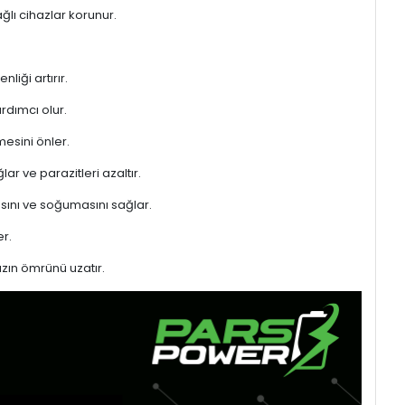
ğlı cihazlar korunur.
liği artırır.
rdımcı olur.
mesini önler.
ar ve parazitleri azaltır.
sını ve soğumasını sağlar.
r.
azın ömrünü uzatır.