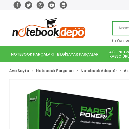
En Yenile
AĞ - NETW
NOTEBOOK PARÇALARI
BİLGİSAYAR PARÇALARI
KABLO ÜRÜ
Ana Sayfa
Notebook Parçaları
Notebook Adaptör
As