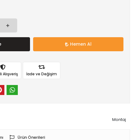
e
Hemen Al
 Alışveriş
İade ve Değişim
Montaj
mı
Ürün Önerileri