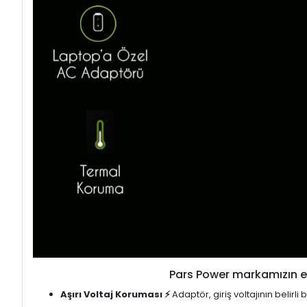
Pars Power markamızın en
Aşırı Voltaj Koruması ⚡
Adaptör, giriş voltajının belirl