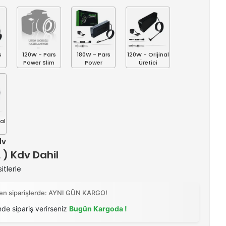
s
120W - Pars
180W - Pars
120W - Orijinal
Power Slim
Power
Üretici
al
dv
L ) Kdv Dahil
itlerle
ilen siparişlerde: AYNI GÜN KARGO!
nde sipariş verirseniz
Bugün Kargoda !