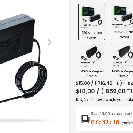
120W - Par
120W - Pars
Power
Power
180W - Orijinal
150W - Orijin
Üretici
Üretici
$15,00
/ ( 716,40 TL ) + K
$18,00
/ ( 859,68 T
160,47 TL 'den başlayan taks
Saat 16:00'a kadar ver
07:32:15
içerisi