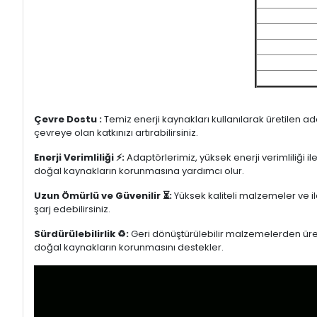
Çevre Dostu :
Temiz enerji kaynakları kullanılarak üretilen a
çevreye olan katkınızı artırabilirsiniz.
Enerji Verimliliği ⚡:
Adaptörlerimiz, yüksek enerji verimliliği i
doğal kaynakların korunmasına yardımcı olur.
Uzun Ömürlü ve Güvenilir ⏳:
Yüksek kaliteli malzemeler ve il
şarj edebilirsiniz.
Sürdürülebilirlik ♻️:
Geri dönüştürülebilir malzemelerden üretil
doğal kaynakların korunmasını destekler.