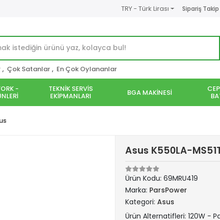
TRY - Türk Lirası
Sipariş Takip
r
,
Çok Satanlar
,
En Çok Oylananlar
ORK -
TEKNİK SERVİS
CEP
BGA MAKİNESİ
NLERİ
EKİPMANLARI
BA
us
Asus K550LA-MS51T 
Ürün Kodu:
69MRU419
Marka:
ParsPower
Kategori:
Asus
Ürün Alternatifleri: 120W - 