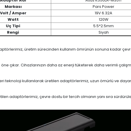
Adaptör Adı
Asus K550LA-MS51T
Markası
Pars Power
Volt / Amper
19V 6.32A
Watt
120W
Uç Tipi
5.5*2.5mm
Rengi
Siyah
daptörlerimiz, üretim sürecinden kullanım ömrünün sonuna kadar çevrese
le öne çıkar. Cihazlarınızın daha az enerji tüketerek daha verimli çalış
eri teknoloji kullanılarak üretilen adaptörlerimiz, uzun ömürlü ve dayan
en adaptörlerimiz, çevre dostu bir tercih olmanın yanı sıra sürdürülebi