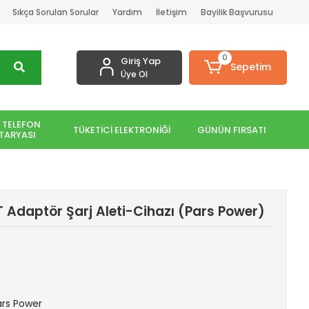
Sıkça Sorulan Sorular
Yardım
İletişim
Bayilik Başvurusu
0
Giriş Yap
Sepetim
Üye Ol
 TELEFON
TÜKETİCİ ELEKTRONİĞİ
GÜNÜN FIRSATI
TARYASI
Adaptör Şarj Aleti-Cihazı (Pars Power)
Pars Power