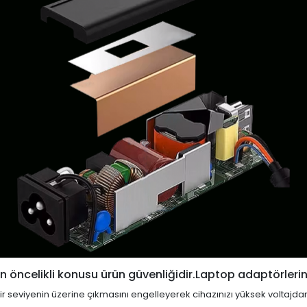
 öncelikli konusu ürün güvenliğidir.Laptop adaptörlerin
i bir seviyenin üzerine çıkmasını engelleyerek cihazınızı yüksek voltajda