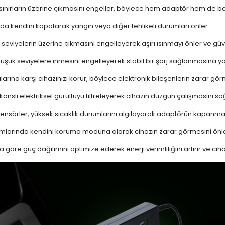
 sınırların üzerine çıkmasını engeller, böylece hem adaptör hem de ba
a kendini kapatarak yangın veya diğer tehlikeli durumları önler.
 seviyelerin üzerine çıkmasını engelleyerek aşırı ısınmayı önler ve güven
 düşük seviyelere inmesini engelleyerek stabil bir şarj sağlanmasına ya
ına karşı cihazınızı korur, böylece elektronik bileşenlerin zarar gör
nslı elektriksel gürültüyü filtreleyerek cihazın düzgün çalışmasını sağl
ensörler, yüksek sıcaklık durumlarını algılayarak adaptörün kapanma
mlarında kendini koruma moduna alarak cihazın zarar görmesini önle
a göre güç dağılımını optimize ederek enerji verimliliğini artırır ve cih