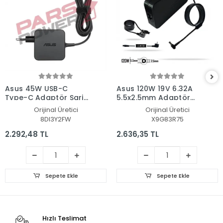
Asus 45W USB-C
Asus 120W 19V 6.32A
Type-C Adaptör Şarj
5.5x2.5mm Adaptör
Aleti-Cihazı
Şarj Aleti-Cihazı
Orijinal Üretici
Orijinal Üretici
8DI3Y2FW
X9G83R75
2.292,48 TL
2.636,35 TL
Sepete Ekle
Sepete Ekle
Hızlı Teslimat