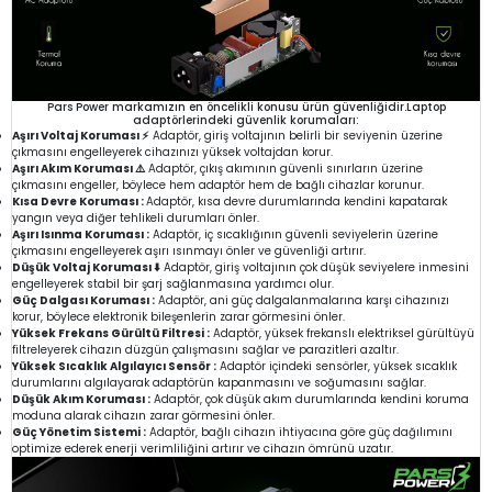
Pars Power markamızın en öncelikli konusu ürün güvenliğidir.Laptop
adaptörlerindeki güvenlik korumaları:
Aşırı Voltaj Koruması ⚡
Adaptör, giriş voltajının belirli bir seviyenin üzerine
çıkmasını engelleyerek cihazınızı yüksek voltajdan korur.
Aşırı Akım Koruması ⚠️
Adaptör, çıkış akımının güvenli sınırların üzerine
çıkmasını engeller, böylece hem adaptör hem de bağlı cihazlar korunur.
Kısa Devre Koruması :
Adaptör, kısa devre durumlarında kendini kapatarak
yangın veya diğer tehlikeli durumları önler.
Aşırı Isınma Koruması :
Adaptör, iç sıcaklığının güvenli seviyelerin üzerine
çıkmasını engelleyerek aşırı ısınmayı önler ve güvenliği artırır.
Düşük Voltaj Koruması ⬇️
Adaptör, giriş voltajının çok düşük seviyelere inmesini
engelleyerek stabil bir şarj sağlanmasına yardımcı olur.
Güç Dalgası Koruması :
Adaptör, ani güç dalgalanmalarına karşı cihazınızı
korur, böylece elektronik bileşenlerin zarar görmesini önler.
Yüksek Frekans Gürültü Filtresi :
Adaptör, yüksek frekanslı elektriksel gürültüyü
filtreleyerek cihazın düzgün çalışmasını sağlar ve parazitleri azaltır.
Yüksek Sıcaklık Algılayıcı Sensör :
Adaptör içindeki sensörler, yüksek sıcaklık
durumlarını algılayarak adaptörün kapanmasını ve soğumasını sağlar.
Düşük Akım Koruması :
Adaptör, çok düşük akım durumlarında kendini koruma
moduna alarak cihazın zarar görmesini önler.
Güç Yönetim Sistemi :
Adaptör, bağlı cihazın ihtiyacına göre güç dağılımını
optimize ederek enerji verimliliğini artırır ve cihazın ömrünü uzatır.