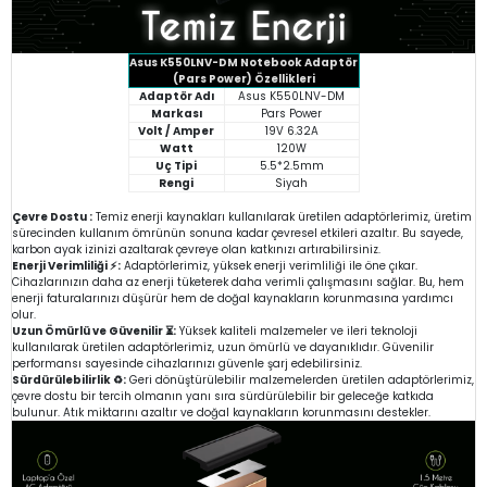
Asus K550LNV-DM Notebook Adaptör
(Pars Power) Özellikleri
Adaptör Adı
Asus K550LNV-DM
Markası
Pars Power
Volt / Amper
19V 6.32A
Watt
120W
Uç Tipi
5.5*2.5mm
Rengi
Siyah
Çevre Dostu :
Temiz enerji kaynakları kullanılarak üretilen adaptörlerimiz, üretim
sürecinden kullanım ömrünün sonuna kadar çevresel etkileri azaltır. Bu sayede,
karbon ayak izinizi azaltarak çevreye olan katkınızı artırabilirsiniz.
Enerji Verimliliği ⚡:
Adaptörlerimiz, yüksek enerji verimliliği ile öne çıkar.
Cihazlarınızın daha az enerji tüketerek daha verimli çalışmasını sağlar. Bu, hem
enerji faturalarınızı düşürür hem de doğal kaynakların korunmasına yardımcı
olur.
Uzun Ömürlü ve Güvenilir ⏳:
Yüksek kaliteli malzemeler ve ileri teknoloji
kullanılarak üretilen adaptörlerimiz, uzun ömürlü ve dayanıklıdır. Güvenilir
performansı sayesinde cihazlarınızı güvenle şarj edebilirsiniz.
Sürdürülebilirlik ♻️:
Geri dönüştürülebilir malzemelerden üretilen adaptörlerimiz,
çevre dostu bir tercih olmanın yanı sıra sürdürülebilir bir geleceğe katkıda
bulunur. Atık miktarını azaltır ve doğal kaynakların korunmasını destekler.