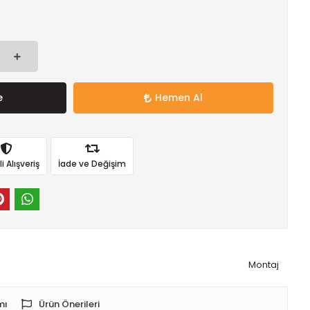
e
Hemen Al
 Alışveriş
İade ve Değişim
Montaj
mı
Ürün Önerileri