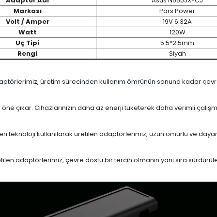
Adaptör Adı
Asus N550JX-CJ
Markası
Pars Power
Volt / Amper
19V 6.32A
Watt
120W
Uç Tipi
5.5*2.5mm
Rengi
Siyah
daptörlerimiz, üretim sürecinden kullanım ömrünün sonuna kadar çevrese
le öne çıkar. Cihazlarınızın daha az enerji tüketerek daha verimli çalış
eri teknoloji kullanılarak üretilen adaptörlerimiz, uzun ömürlü ve dayan
en adaptörlerimiz, çevre dostu bir tercih olmanın yanı sıra sürdürülebi