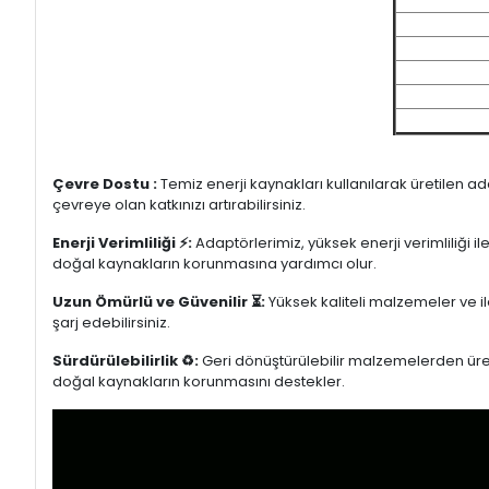
Çevre Dostu :
Temiz enerji kaynakları kullanılarak üretilen a
çevreye olan katkınızı artırabilirsiniz.
Enerji Verimliliği ⚡:
Adaptörlerimiz, yüksek enerji verimliliği i
doğal kaynakların korunmasına yardımcı olur.
Uzun Ömürlü ve Güvenilir ⏳:
Yüksek kaliteli malzemeler ve il
şarj edebilirsiniz.
Sürdürülebilirlik ♻️:
Geri dönüştürülebilir malzemelerden üretil
doğal kaynakların korunmasını destekler.