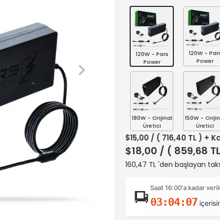
120W - Par
120W - Pars
Power
Power
180W - Orijinal
150W - Orijin
Üretici
Üretici
$15,00
/ ( 716,40 TL ) + K
$18,00
/ ( 859,68 T
160,47 TL 'den başlayan taks
Saat 16:00'a kadar ver
03:04:06
içerisi