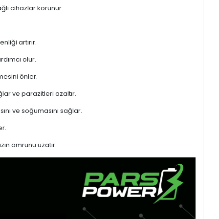
ğlı cihazlar korunur.
liği artırır.
rdımcı olur.
mesini önler.
ar ve parazitleri azaltır.
sını ve soğumasını sağlar.
r.
azın ömrünü uzatır.