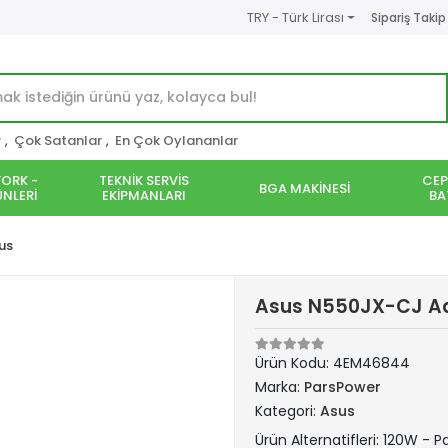
TRY - Türk Lirası
Sipariş Takip
r
,
Çok Satanlar
,
En Çok Oylananlar
ORK -
TEKNİK SERVİS
CEP
BGA MAKİNESİ
NLERİ
EKİPMANLARI
BA
us
Asus N550JX-CJ Ada
Ürün Kodu:
4EM46844
Marka:
ParsPower
Kategori:
Asus
Ürün Alternatifleri: 120W - 