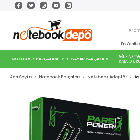
En Yenile
AĞ - NETW
NOTEBOOK PARÇALARI
BİLGİSAYAR PARÇALARI
KABLO ÜRÜ
Ana Sayfa
Notebook Parçaları
Notebook Adaptör
As