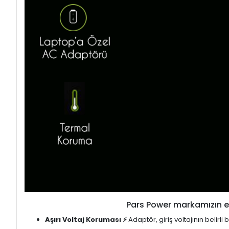
Pars Power markamızın en
Aşırı Voltaj Koruması ⚡
Adaptör, giriş voltajının belirl