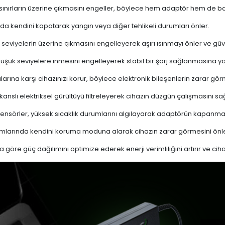
 sınırların üzerine çıkmasını engeller, böylece hem adaptör hem de ba
a kendini kapatarak yangın veya diğer tehlikeli durumları önler.
 seviyelerin üzerine çıkmasını engelleyerek aşırı ısınmayı önler ve güven
 düşük seviyelere inmesini engelleyerek stabil bir şarj sağlanmasına ya
ına karşı cihazınızı korur, böylece elektronik bileşenlerin zarar gör
nslı elektriksel gürültüyü filtreleyerek cihazın düzgün çalışmasını sağl
ensörler, yüksek sıcaklık durumlarını algılayarak adaptörün kapanma
mlarında kendini koruma moduna alarak cihazın zarar görmesini önle
a göre güç dağılımını optimize ederek enerji verimliliğini artırır ve cih