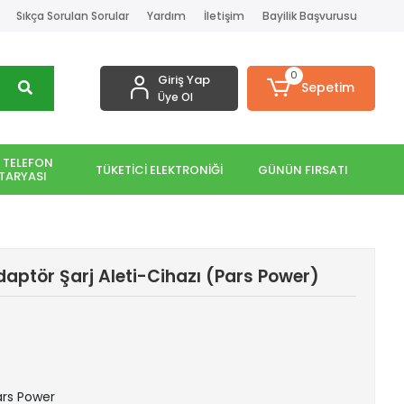
Sıkça Sorulan Sorular
Yardım
İletişim
Bayilik Başvurusu
0
Giriş Yap
Sepetim
Üye Ol
 TELEFON
TÜKETİCİ ELEKTRONİĞİ
GÜNÜN FIRSATI
TARYASI
ptör Şarj Aleti-Cihazı (Pars Power)
Pars Power