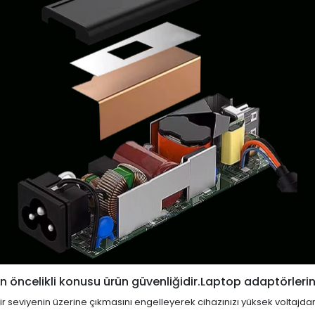
 öncelikli konusu ürün güvenliğidir.Laptop adaptörlerin
i bir seviyenin üzerine çıkmasını engelleyerek cihazınızı yüksek voltajda