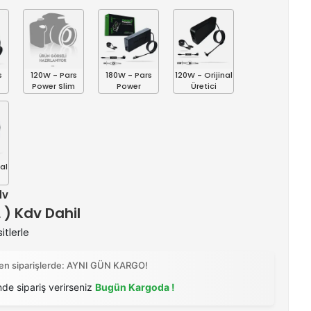
s
120W - Pars
180W - Pars
120W - Orijinal
Power Slim
Power
Üretici
al
dv
L ) Kdv Dahil
itlerle
ilen siparişlerde: AYNI GÜN KARGO!
nde sipariş verirseniz
Bugün Kargoda !