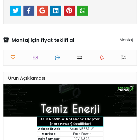
Montaj için fiyat teklifi al
Montaj
Ürün Açıklaması
Asus N55SF-A1 Notebook Adaptör
(Pars Power) Özellikleri
Adaptör Adı
Asus N55SF-A1
Markası
Pars Power
Volt / Amper
19V 6.32A