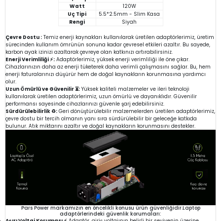
Watt
120W
Uç Tipi
5.5*2.5mm - Slim Kasa
Rengi
Siyah
Çevre Dostu :
Temiz enerji kaynakları kullanılarak üretilen adaptörlerimiz, üretim
sürecinden kullanım ömrünün sonuna kadar çevresel etkileri azaltır. Bu sayede,
karbon ayak izinizi azaltarak çevreye olan katkınızı artırabilirsiniz.
Enerji Verimliliği ⚡:
Adaptörlerimiz, yüksek enerji verimliliği ile öne çıkar.
Cihazlarınızın daha az enerji tüketerek daha verimli çalışmasını sağlar. Bu, hem
enerji faturalarınızı düşürür hem de doğal kaynakların korunmasına yardımcı
olur.
Uzun Ömürlü ve Güvenilir ⏳:
Yüksek kaliteli malzemeler ve ileri teknoloji
kullanılarak üretilen adaptörlerimiz, uzun ömürlü ve dayanıklıdır. Güvenilir
performansı sayesinde cihazlarınızı güvenle şarj edebilirsiniz.
Sürdürülebilirlik ♻️:
Geri dönüştürülebilir malzemelerden üretilen adaptörlerimiz,
çevre dostu bir tercih olmanın yanı sıra sürdürülebilir bir geleceğe katkıda
bulunur. Atık miktarını azaltır ve doğal kaynakların korunmasını destekler.
Pars Power markamızın en öncelikli konusu ürün güvenliğidir.Laptop
adaptörlerindeki güvenlik korumaları:
Aşırı Voltaj Koruması ⚡
Adaptör, giriş voltajının belirli bir seviyenin üzerine