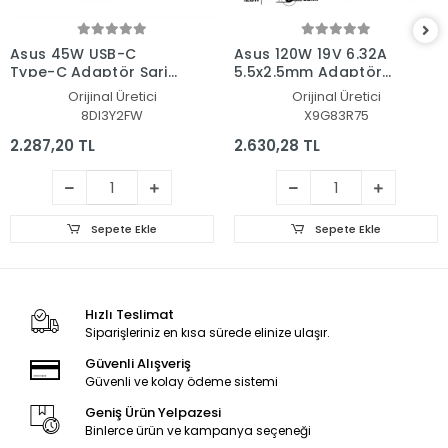
Asus 45W USB-C
Asus 120W 19V 6.32A
Type-C Adaptör Şarj
5.5x2.5mm Adaptör
Aleti-Cihazı
Şarj Aleti-Cihazı
Orijinal Üretici
Orijinal Üretici
8DI3Y2FW
X9G83R75
2.287,20 TL
2.630,28 TL
Sepete Ekle
Sepete Ekle
Hızlı Teslimat
Siparişleriniz en kısa sürede elinize ulaşır.
Güvenli Alışveriş
Güvenli ve kolay ödeme sistemi
Geniş Ürün Yelpazesi
Binlerce ürün ve kampanya seçeneği