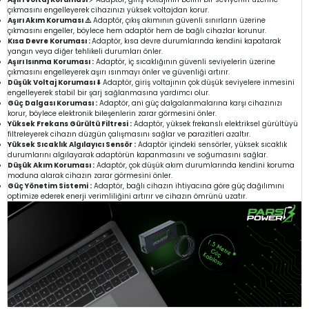
çıkmasını engelleyerek cihazınızı yüksek voltajdan korur.
Aşırı Akım Koruması ⚠️
Adaptör, çıkış akımının güvenli sınırların üzerine
çıkmasını engeller, böylece hem adaptör hem de bağlı cihazlar korunur.
Kısa Devre Koruması :
Adaptör, kısa devre durumlarında kendini kapatarak
yangın veya diğer tehlikeli durumları önler.
Aşırı Isınma Koruması :
Adaptör, iç sıcaklığının güvenli seviyelerin üzerine
çıkmasını engelleyerek aşırı ısınmayı önler ve güvenliği artırır.
Düşük Voltaj Koruması ⬇️
Adaptör, giriş voltajının çok düşük seviyelere inmesini
engelleyerek stabil bir şarj sağlanmasına yardımcı olur.
Güç Dalgası Koruması :
Adaptör, ani güç dalgalanmalarına karşı cihazınızı
korur, böylece elektronik bileşenlerin zarar görmesini önler.
Yüksek Frekans Gürültü Filtresi :
Adaptör, yüksek frekanslı elektriksel gürültüyü
filtreleyerek cihazın düzgün çalışmasını sağlar ve parazitleri azaltır.
Yüksek Sıcaklık Algılayıcı Sensör :
Adaptör içindeki sensörler, yüksek sıcaklık
durumlarını algılayarak adaptörün kapanmasını ve soğumasını sağlar.
Düşük Akım Koruması :
Adaptör, çok düşük akım durumlarında kendini koruma
moduna alarak cihazın zarar görmesini önler.
Güç Yönetim Sistemi :
Adaptör, bağlı cihazın ihtiyacına göre güç dağılımını
optimize ederek enerji verimliliğini artırır ve cihazın ömrünü uzatır.