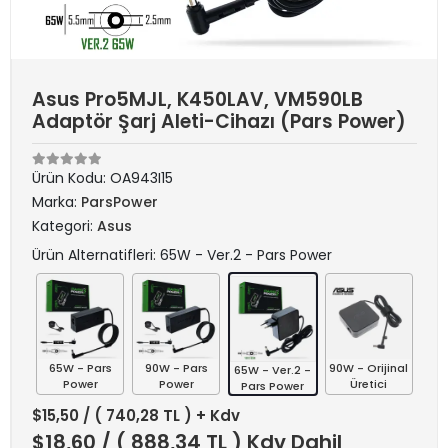
Asus Pro5MJL, K450LAV, VM590LB
Adaptör Şarj Aleti-Cihazı (Pars Power)
Ürün Kodu:
OA943I15
Marka:
ParsPower
Kategori:
Asus
Ürün Alternatifleri: 65W - Ver.2 - Pars Power
65W - Pars
90W - Pars
90W - Orijinal
65W - Ver.2 -
Power
Power
Üretici
Pars Power
$15,50
/ ( 740,28 TL ) + Kdv
$18,60
/ ( 888,34 TL ) Kdv Dahil