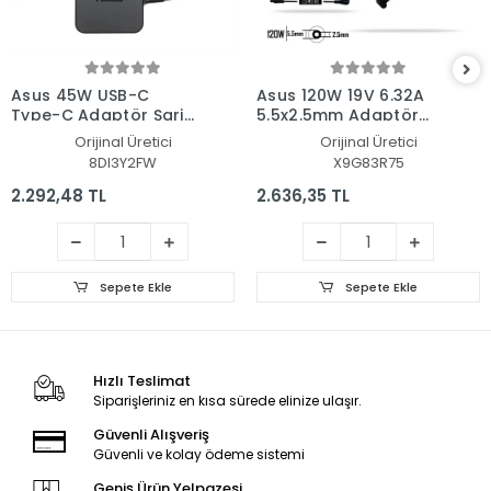
Asus 45W USB-C
Asus 120W 19V 6.32A
Type-C Adaptör Şarj
5.5x2.5mm Adaptör
Aleti-Cihazı
Şarj Aleti-Cihazı
Orijinal Üretici
Orijinal Üretici
8DI3Y2FW
X9G83R75
2.292,48 TL
2.636,35 TL
Sepete Ekle
Sepete Ekle
Hızlı Teslimat
Siparişleriniz en kısa sürede elinize ulaşır.
Güvenli Alışveriş
Güvenli ve kolay ödeme sistemi
Geniş Ürün Yelpazesi