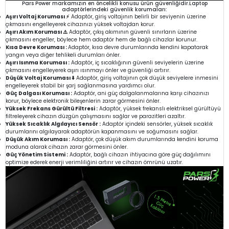
Pars Power markamızın en öncelikli konusu ürün güvenliğidir.Laptop
adaptörlerindeki güvenlik korumaları:
Aşırı Voltaj Koruması ⚡
Adaptör, giriş voltajının belirli bir seviyenin üzerine
çıkmasını engelleyerek cihazınızı yüksek voltajdan korur.
Aşırı Akım Koruması ⚠️
Adaptör, çıkış akımının güvenli sınırların üzerine
çıkmasını engeller, böylece hem adaptör hem de bağlı cihazlar korunur.
Kısa Devre Koruması :
Adaptör, kısa devre durumlarında kendini kapatarak
yangın veya diğer tehlikeli durumları önler.
Aşırı Isınma Koruması :
Adaptör, iç sıcaklığının güvenli seviyelerin üzerine
çıkmasını engelleyerek aşırı ısınmayı önler ve güvenliği artırır.
Düşük Voltaj Koruması ⬇️
Adaptör, giriş voltajının çok düşük seviyelere inmesini
engelleyerek stabil bir şarj sağlanmasına yardımcı olur.
Güç Dalgası Koruması :
Adaptör, ani güç dalgalanmalarına karşı cihazınızı
korur, böylece elektronik bileşenlerin zarar görmesini önler.
Yüksek Frekans Gürültü Filtresi :
Adaptör, yüksek frekanslı elektriksel gürültüyü
filtreleyerek cihazın düzgün çalışmasını sağlar ve parazitleri azaltır.
Yüksek Sıcaklık Algılayıcı Sensör :
Adaptör içindeki sensörler, yüksek sıcaklık
durumlarını algılayarak adaptörün kapanmasını ve soğumasını sağlar.
Düşük Akım Koruması :
Adaptör, çok düşük akım durumlarında kendini koruma
moduna alarak cihazın zarar görmesini önler.
Güç Yönetim Sistemi :
Adaptör, bağlı cihazın ihtiyacına göre güç dağılımını
optimize ederek enerji verimliliğini artırır ve cihazın ömrünü uzatır.