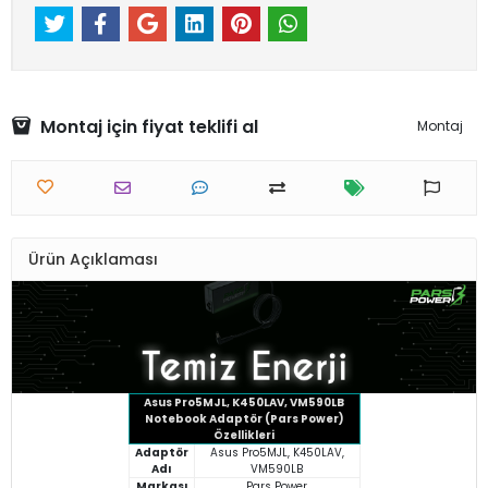
Montaj için fiyat teklifi al
Montaj
Ürün Açıklaması
Asus Pro5MJL, K450LAV, VM590LB
Notebook Adaptör (Pars Power)
Özellikleri
Adaptör
Asus Pro5MJL, K450LAV,
Adı
VM590LB
Markası
Pars Power