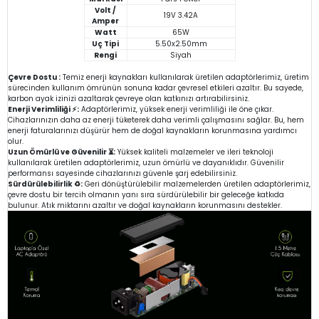
Volt /
19V 3.42A
Amper
Watt
65W
Uç Tipi
5.50x2.50mm
Rengi
Siyah
Çevre Dostu :
Temiz enerji kaynakları kullanılarak üretilen adaptörlerimiz, üretim
sürecinden kullanım ömrünün sonuna kadar çevresel etkileri azaltır. Bu sayede,
karbon ayak izinizi azaltarak çevreye olan katkınızı artırabilirsiniz.
Enerji Verimliliği ⚡:
Adaptörlerimiz, yüksek enerji verimliliği ile öne çıkar.
Cihazlarınızın daha az enerji tüketerek daha verimli çalışmasını sağlar. Bu, hem
enerji faturalarınızı düşürür hem de doğal kaynakların korunmasına yardımcı
olur.
Uzun Ömürlü ve Güvenilir ⏳:
Yüksek kaliteli malzemeler ve ileri teknoloji
kullanılarak üretilen adaptörlerimiz, uzun ömürlü ve dayanıklıdır. Güvenilir
performansı sayesinde cihazlarınızı güvenle şarj edebilirsiniz.
Sürdürülebilirlik ♻️:
Geri dönüştürülebilir malzemelerden üretilen adaptörlerimiz,
çevre dostu bir tercih olmanın yanı sıra sürdürülebilir bir geleceğe katkıda
bulunur. Atık miktarını azaltır ve doğal kaynakların korunmasını destekler.