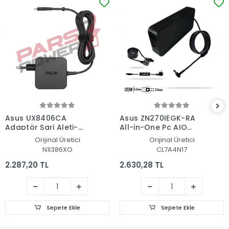
Asus UX8406CA
Asus ZN270IEGK-RA
Adaptör Şarj Aleti-
All-in-One Pc AIO
Cihazı
Adaptör Şarj Aleti-
Orijinal Üretici
Orijinal Üretici
Cihazı
N1I386XO
CL7A4N17
2.287,20 TL
2.630,28 TL
Sepete Ekle
Sepete Ekle