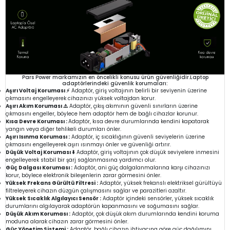
Pars Power markamızın en öncelikli konusu ürün güvenliğidir.Laptop
adaptörlerindeki güvenlik korumaları:
Aşırı Voltaj Koruması ⚡
Adaptör, giriş voltajının belirli bir seviyenin üzerine
çıkmasını engelleyerek cihazınızı yüksek voltajdan korur.
Aşırı Akım Koruması ⚠️
Adaptör, çıkış akımının güvenli sınırların üzerine
çıkmasını engeller, böylece hem adaptör hem de bağlı cihazlar korunur.
Kısa Devre Koruması :
Adaptör, kısa devre durumlarında kendini kapatarak
yangın veya diğer tehlikeli durumları önler.
Aşırı Isınma Koruması :
Adaptör, iç sıcaklığının güvenli seviyelerin üzerine
çıkmasını engelleyerek aşırı ısınmayı önler ve güvenliği artırır.
Düşük Voltaj Koruması ⬇️
Adaptör, giriş voltajının çok düşük seviyelere inmesini
engelleyerek stabil bir şarj sağlanmasına yardımcı olur.
Güç Dalgası Koruması :
Adaptör, ani güç dalgalanmalarına karşı cihazınızı
korur, böylece elektronik bileşenlerin zarar görmesini önler.
Yüksek Frekans Gürültü Filtresi :
Adaptör, yüksek frekanslı elektriksel gürültüyü
filtreleyerek cihazın düzgün çalışmasını sağlar ve parazitleri azaltır.
Yüksek Sıcaklık Algılayıcı Sensör :
Adaptör içindeki sensörler, yüksek sıcaklık
durumlarını algılayarak adaptörün kapanmasını ve soğumasını sağlar.
Düşük Akım Koruması :
Adaptör, çok düşük akım durumlarında kendini koruma
moduna alarak cihazın zarar görmesini önler.
Güç Yönetim Sistemi :
Adaptör, bağlı cihazın ihtiyacına göre güç dağılımını