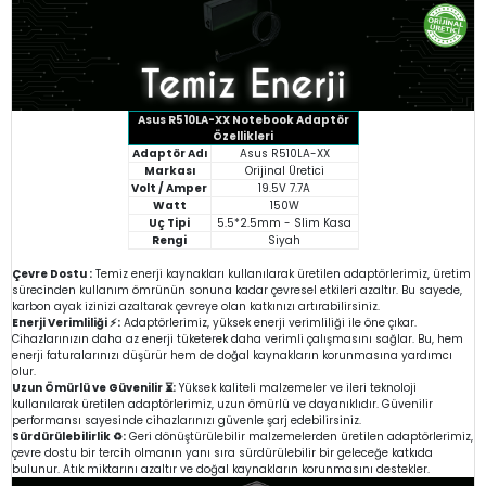
Asus R510LA-XX Notebook Adaptör
Özellikleri
Adaptör Adı
Asus R510LA-XX
Markası
Orijinal Üretici
Volt / Amper
19.5V 7.7A
Watt
150W
Uç Tipi
5.5*2.5mm - Slim Kasa
Rengi
Siyah
Çevre Dostu :
Temiz enerji kaynakları kullanılarak üretilen adaptörlerimiz, üretim
sürecinden kullanım ömrünün sonuna kadar çevresel etkileri azaltır. Bu sayede,
karbon ayak izinizi azaltarak çevreye olan katkınızı artırabilirsiniz.
Enerji Verimliliği ⚡:
Adaptörlerimiz, yüksek enerji verimliliği ile öne çıkar.
Cihazlarınızın daha az enerji tüketerek daha verimli çalışmasını sağlar. Bu, hem
enerji faturalarınızı düşürür hem de doğal kaynakların korunmasına yardımcı
olur.
Uzun Ömürlü ve Güvenilir ⏳:
Yüksek kaliteli malzemeler ve ileri teknoloji
kullanılarak üretilen adaptörlerimiz, uzun ömürlü ve dayanıklıdır. Güvenilir
performansı sayesinde cihazlarınızı güvenle şarj edebilirsiniz.
Sürdürülebilirlik ♻️:
Geri dönüştürülebilir malzemelerden üretilen adaptörlerimiz,
çevre dostu bir tercih olmanın yanı sıra sürdürülebilir bir geleceğe katkıda
bulunur. Atık miktarını azaltır ve doğal kaynakların korunmasını destekler.