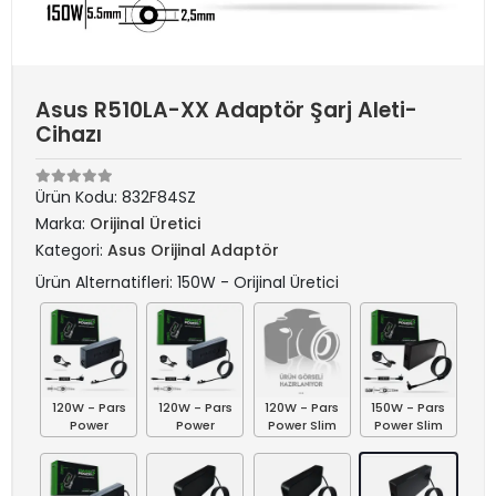
Asus R510LA-XX Adaptör Şarj Aleti-
Cihazı
Ürün Kodu:
832F84SZ
Marka:
Orijinal Üretici
Kategori:
Asus Orijinal Adaptör
Ürün Alternatifleri: 150W - Orijinal Üretici
120W - Pars
120W - Pars
120W - Pars
150W - Pars
Power
Power
Power Slim
Power Slim