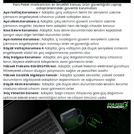
Pars Power markamızın en öncelikli konusu ürün güvenliğidir.Laptop
adaptörlerindeki güvenlik korumaları:
Aşırı Voltaj Koruması ⚡
Adaptör, giriş voltajının belirli bir seviyenin üzerine
çıkmasını engelleyerek cihazınızı yüksek voltajdan korur.
Aşırı Akım Koruması ⚠️
Adaptör, çıkış akımının güvenli sınırların üzerine
çıkmasını engeller, böylece hem adaptör hem de bağlı cihazlar korunur.
Kısa Devre Koruması :
Adaptör, kısa devre durumlarında kendini kapatarak
yangın veya diğer tehlikeli durumları önler.
Aşırı Isınma Koruması :
Adaptör, iç sıcaklığının güvenli seviyelerin üzerine
çıkmasını engelleyerek aşırı ısınmayı önler ve güvenliği artırır.
Düşük Voltaj Koruması ⬇️
Adaptör, giriş voltajının çok düşük seviyelere inmesini
engelleyerek stabil bir şarj sağlanmasına yardımcı olur.
Güç Dalgası Koruması :
Adaptör, ani güç dalgalanmalarına karşı cihazınızı
korur, böylece elektronik bileşenlerin zarar görmesini önler.
Yüksek Frekans Gürültü Filtresi :
Adaptör, yüksek frekanslı elektriksel gürültüyü
filtreleyerek cihazın düzgün çalışmasını sağlar ve parazitleri azaltır.
Yüksek Sıcaklık Algılayıcı Sensör :
Adaptör içindeki sensörler, yüksek sıcaklık
durumlarını algılayarak adaptörün kapanmasını ve soğumasını sağlar.
Düşük Akım Koruması :
Adaptör, çok düşük akım durumlarında kendini koruma
moduna alarak cihazın zarar görmesini önler.
Güç Yönetim Sistemi :
Adaptör, bağlı cihazın ihtiyacına göre güç dağılımını
optimize ederek enerji verimliliğini artırır ve cihazın ömrünü uzatır.