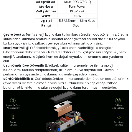
Adaptör Adı
Asus ROG G71G-Q
Markası
Pars Power
Volt / Amper
19.5V 7.7A
Watt
150W
Uç Tipi
5.5*2.5mm - Slim Kasa
Rengi
Siyah
Çevre Dostu :
Temiz enerji kaynakları kullanılarak üretilen adaptörlerimiz, üretim
sürecinden kullanım ömrünün sonuna kadar çevresel etkileri azaltır. Bu sayede,
karbon ayak izinizi azaltarak çevreye olan katkınızı artırabilirsiniz.
Enerji Verimliliği ⚡:
Adaptörlerimiz, yüksek enerji verimliliği ile öne çıkar.
Cihazlarınızın daha az enerji tüketerek daha verimli çalışmasını sağlar. Bu, hem
enerji faturalarınızı düşürür hem de doğal kaynakların korunmasına yardımcı
olur.
Uzun Ömürlü ve Güvenilir ⏳:
Yüksek kaliteli malzemeler ve ileri teknoloji
kullanılarak üretilen adaptörlerimiz, uzun ömürlü ve dayanıklıdır. Güvenilir
performansı sayesinde cihazlarınızı güvenle şarj edebilirsiniz.
Sürdürülebilirlik ♻️:
Geri dönüştürülebilir malzemelerden üretilen adaptörlerimiz,
çevre dostu bir tercih olmanın yanı sıra sürdürülebilir bir geleceğe katkıda
bulunur. Atık miktarını azaltır ve doğal kaynakların korunmasını destekler.