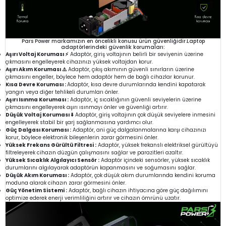
Pars Power markamızın en öncelikli konusu ürün güvenliğidir.Laptop
adaptörlerindeki güvenlik korumaları:
Aşırı Voltaj Koruması ⚡
Adaptör, giriş voltajının belirli bir seviyenin üzerine
çıkmasını engelleyerek cihazınızı yüksek voltajdan korur.
Aşırı Akım Koruması ⚠️
Adaptör, çıkış akımının güvenli sınırların üzerine
çıkmasını engeller, böylece hem adaptör hem de bağlı cihazlar korunur.
Kısa Devre Koruması :
Adaptör, kısa devre durumlarında kendini kapatarak
yangın veya diğer tehlikeli durumları önler.
Aşırı Isınma Koruması :
Adaptör, iç sıcaklığının güvenli seviyelerin üzerine
çıkmasını engelleyerek aşırı ısınmayı önler ve güvenliği artırır.
Düşük Voltaj Koruması ⬇️
Adaptör, giriş voltajının çok düşük seviyelere inmesini
engelleyerek stabil bir şarj sağlanmasına yardımcı olur.
Güç Dalgası Koruması :
Adaptör, ani güç dalgalanmalarına karşı cihazınızı
korur, böylece elektronik bileşenlerin zarar görmesini önler.
Yüksek Frekans Gürültü Filtresi :
Adaptör, yüksek frekanslı elektriksel gürültüyü
filtreleyerek cihazın düzgün çalışmasını sağlar ve parazitleri azaltır.
Yüksek Sıcaklık Algılayıcı Sensör :
Adaptör içindeki sensörler, yüksek sıcaklık
durumlarını algılayarak adaptörün kapanmasını ve soğumasını sağlar.
Düşük Akım Koruması :
Adaptör, çok düşük akım durumlarında kendini koruma
moduna alarak cihazın zarar görmesini önler.
Güç Yönetim Sistemi :
Adaptör, bağlı cihazın ihtiyacına göre güç dağılımını
optimize ederek enerji verimliliğini artırır ve cihazın ömrünü uzatır.