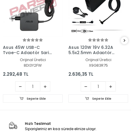
Asus 45W USB-C
Asus 120W 19V 6.32A
Type-C Adaptör Şarj
5.5x2.5mm Adaptör
Aleti-Cihazı
Şarj Aleti-Cihazı
Orijinal Üretici
Orijinal Üretici
8DI3Y2FW
X9G83R75
2.292,48 TL
2.636,35 TL
Sepete Ekle
Sepete Ekle
Hızlı Teslimat
Siparişleriniz en kısa sürede elinize ulaşır.