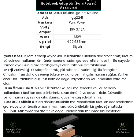
Notebook Adaptör (Pars Power)
Özellikleri
Adaptör
Asus R541na-gq151t, R541na-
Adı
gq224t
Markası
Pars Power
Volt /
19V 3.42A
Amper
Watt
65W
Uç Tipi
4.00x1.35mm
Rengi
Siyah
Çevre Dostu :
Temiz enerji kaynakları kullanılarak üretilen adaptörlerimiz, üretim
sürecinden kullanım ömrünün sonuna kadar çevresel etkileri azaltır. Bu sayede,
karbon ayak izinizi azaltarak çevreye olan katkınızı artırabilirsiniz.
Enerji Verimliliği ⚡:
Adaptörlerimiz, yüksek enerji verimliliği ile öne çıkar.
Cihazlarınızın daha az enerji tüketerek daha verimli çalışmasını sağlar. Bu, hem
enerji faturalarınızı düşürür hem de doğal kaynakların korunmasına yardımcı
olur.
Uzun Ömürlü ve Güvenilir ⏳:
Yüksek kaliteli malzemeler ve ileri teknoloji
kullanılarak üretilen adaptörlerimiz, uzun ömürlü ve dayanıklıdır. Güvenilir
performansı sayesinde cihazlarınızı güvenle şarj edebilirsiniz.
Sürdürülebilirlik ♻️:
Geri dönüştürülebilir malzemelerden üretilen adaptörlerimiz,
çevre dostu bir tercih olmanın yanı sıra sürdürülebilir bir geleceğe katkıda
bulunur. Atık miktarını azaltır ve doğal kaynakların korunmasını destekler.