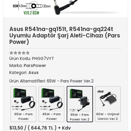
Asus R541na-gq151t, R541na-gq224t
Uyumlu Adaptör Şarj Aleti-Cihazı (Pars
Power)
Ürün Kodu:
PHGG7VYT
Marka:
ParsPower
Kategori:
Asus
Ürün Alternatifleri: 65W - Pars Power Ver.2
65W - Pars
45W - Pars
65W - Orijinal
65W - Pars
Power
Power
Üretici Ver.2
Power Ver.2
$13,50
/ ( 644,76 TL ) + Kdv