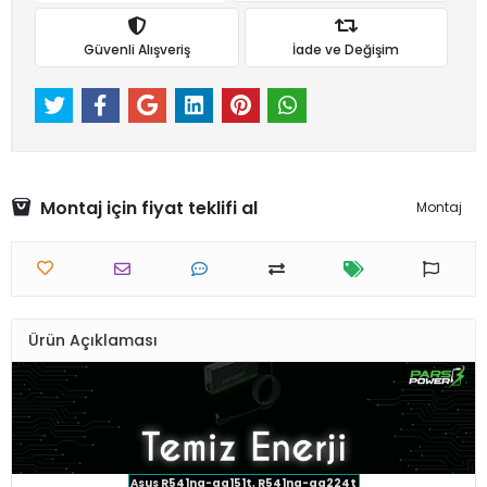
Güvenli Alışveriş
İade ve Değişim
Montaj için fiyat teklifi al
Montaj
Ürün Açıklaması
Asus R541na-gq151t, R541na-gq224t