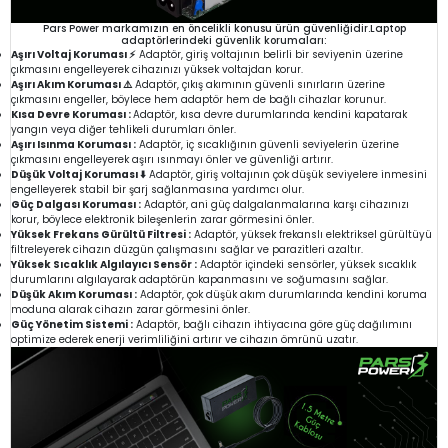
Pars Power markamızın en öncelikli konusu ürün güvenliğidir.Laptop
adaptörlerindeki güvenlik korumaları:
Aşırı Voltaj Koruması ⚡
Adaptör, giriş voltajının belirli bir seviyenin üzerine
çıkmasını engelleyerek cihazınızı yüksek voltajdan korur.
Aşırı Akım Koruması ⚠️
Adaptör, çıkış akımının güvenli sınırların üzerine
çıkmasını engeller, böylece hem adaptör hem de bağlı cihazlar korunur.
Kısa Devre Koruması :
Adaptör, kısa devre durumlarında kendini kapatarak
yangın veya diğer tehlikeli durumları önler.
Aşırı Isınma Koruması :
Adaptör, iç sıcaklığının güvenli seviyelerin üzerine
çıkmasını engelleyerek aşırı ısınmayı önler ve güvenliği artırır.
Düşük Voltaj Koruması ⬇️
Adaptör, giriş voltajının çok düşük seviyelere inmesini
engelleyerek stabil bir şarj sağlanmasına yardımcı olur.
Güç Dalgası Koruması :
Adaptör, ani güç dalgalanmalarına karşı cihazınızı
korur, böylece elektronik bileşenlerin zarar görmesini önler.
Yüksek Frekans Gürültü Filtresi :
Adaptör, yüksek frekanslı elektriksel gürültüyü
filtreleyerek cihazın düzgün çalışmasını sağlar ve parazitleri azaltır.
Yüksek Sıcaklık Algılayıcı Sensör :
Adaptör içindeki sensörler, yüksek sıcaklık
durumlarını algılayarak adaptörün kapanmasını ve soğumasını sağlar.
Düşük Akım Koruması :
Adaptör, çok düşük akım durumlarında kendini koruma
moduna alarak cihazın zarar görmesini önler.
Güç Yönetim Sistemi :
Adaptör, bağlı cihazın ihtiyacına göre güç dağılımını
optimize ederek enerji verimliliğini artırır ve cihazın ömrünü uzatır.