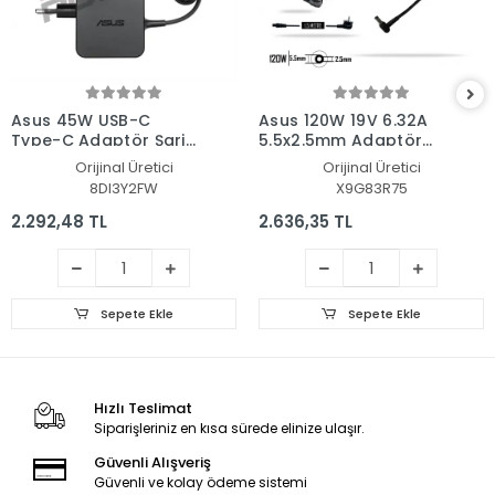
Asus 45W USB-C
Asus 120W 19V 6.32A
Type-C Adaptör Şarj
5.5x2.5mm Adaptör
Aleti-Cihazı
Şarj Aleti-Cihazı
Orijinal Üretici
Orijinal Üretici
8DI3Y2FW
X9G83R75
2.292,48 TL
2.636,35 TL
Sepete Ekle
Sepete Ekle
Hızlı Teslimat
Siparişleriniz en kısa sürede elinize ulaşır.
Güvenli Alışveriş
Güvenli ve kolay ödeme sistemi