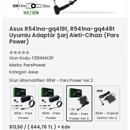
Asus R541na-gq419t, R541na-gq448t
Uyumlu Adaptör Şarj Aleti-Cihazı (Pars
Power)
Ürün Kodu:
F28WMX2P
Marka:
ParsPower
Kategori:
Asus
Ürün Alternatifleri: 65W - Pars Power Ver.2
65W - Pars
45W - Pars
65W - Orijinal
65W - Pars
Power
Power
Üretici Ver.2
Power Ver.2
$13,50
/ ( 644,76 TL ) + Kdv