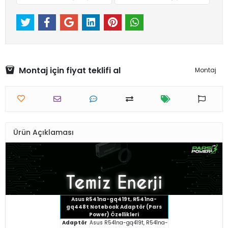
Montaj için fiyat teklifi al
Montaj
Ürün Açıklaması
Asus R541na-gq419t, R541na-
gq448t Notebook Adaptör (Pars
Power) Özellikleri
Adaptör
Asus R541na-gq419t, R541na-