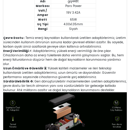
Adı
gq448t
Markası
Pars Power
Volt /
19V 3.42A
Amper
Watt
65W
Uç Tipi
4.00x1.35mm
Rengi
Siyah
Çevre Dostu :
Temiz enerji kaynakları kullanılarak üretilen adaptörlerimiz, üretim
sürecinden kullanım ömrünün sonuna kadar çevresel etkileri azaltır. Bu sayede,
karbon ayak izinizi azaltarak çevreye olan katkınızı artırabilirsiniz.
Enerji Verimliliği ⚡:
Adaptörlerimiz, yüksek enerji verimliliği ile öne çıkar.
Cihazlarınızın daha az enerji tüketerek daha verimli çalışmasını sağlar. Bu, hem
enerji faturalarınızı düşürür hem de doğal kaynakların korunmasına yardımcı
olur.
Uzun Ömürlü ve Güvenilir ⏳:
Yüksek kaliteli malzemeler ve ileri teknoloji
kullanılarak üretilen adaptörlerimiz, uzun ömürlü ve dayanıklıdır. Güvenilir
performansı sayesinde cihazlarınızı güvenle şarj edebilirsiniz.
Sürdürülebilirlik ♻️:
Geri dönüştürülebilir malzemelerden üretilen adaptörlerimiz,
çevre dostu bir tercih olmanın yanı sıra sürdürülebilir bir geleceğe katkıda
bulunur. Atık miktarını azaltır ve doğal kaynakların korunmasını destekler.