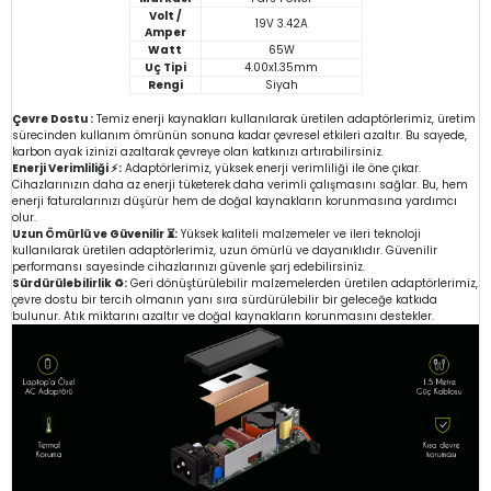
Volt /
19V 3.42A
Amper
Watt
65W
Uç Tipi
4.00x1.35mm
Rengi
Siyah
Çevre Dostu :
Temiz enerji kaynakları kullanılarak üretilen adaptörlerimiz, üretim
sürecinden kullanım ömrünün sonuna kadar çevresel etkileri azaltır. Bu sayede,
karbon ayak izinizi azaltarak çevreye olan katkınızı artırabilirsiniz.
Enerji Verimliliği ⚡:
Adaptörlerimiz, yüksek enerji verimliliği ile öne çıkar.
Cihazlarınızın daha az enerji tüketerek daha verimli çalışmasını sağlar. Bu, hem
enerji faturalarınızı düşürür hem de doğal kaynakların korunmasına yardımcı
olur.
Uzun Ömürlü ve Güvenilir ⏳:
Yüksek kaliteli malzemeler ve ileri teknoloji
kullanılarak üretilen adaptörlerimiz, uzun ömürlü ve dayanıklıdır. Güvenilir
performansı sayesinde cihazlarınızı güvenle şarj edebilirsiniz.
Sürdürülebilirlik ♻️:
Geri dönüştürülebilir malzemelerden üretilen adaptörlerimiz,
çevre dostu bir tercih olmanın yanı sıra sürdürülebilir bir geleceğe katkıda
bulunur. Atık miktarını azaltır ve doğal kaynakların korunmasını destekler.