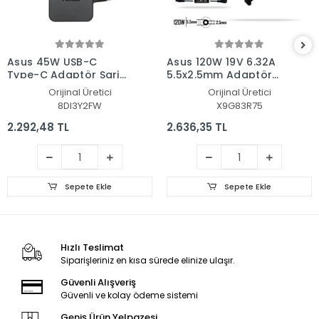
Asus 45W USB-C
Asus 120W 19V 6.32A
Type-C Adaptör Şarj
5.5x2.5mm Adaptör
Aleti-Cihazı
Şarj Aleti-Cihazı
Orijinal Üretici
Orijinal Üretici
8DI3Y2FW
X9G83R75
2.292,48 TL
2.636,35 TL
Sepete Ekle
Sepete Ekle
Hızlı Teslimat
Siparişleriniz en kısa sürede elinize ulaşır.
Güvenli Alışveriş
Güvenli ve kolay ödeme sistemi
Geniş Ürün Yelpazesi