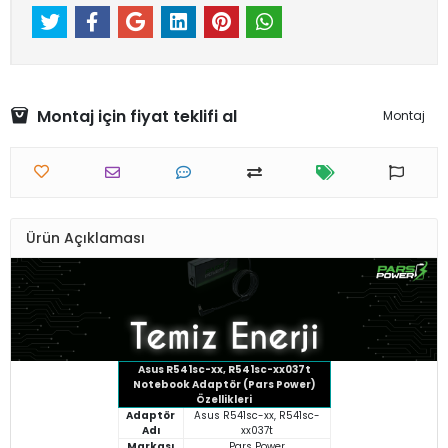
Montaj için fiyat teklifi al
Montaj
Ürün Açıklaması
Asus R541sc-xx, R541sc-xx037t
Notebook Adaptör (Pars Power)
Özellikleri
Adaptör
Asus R541sc-xx, R541sc-
Adı
xx037t
Markası
Pars Power