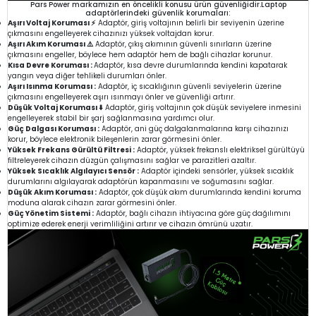
Pars Power markamızın en öncelikli konusu ürün güvenliğidir.Laptop
adaptörlerindeki güvenlik korumaları:
Aşırı Voltaj Koruması ⚡
Adaptör, giriş voltajının belirli bir seviyenin üzerine
çıkmasını engelleyerek cihazınızı yüksek voltajdan korur.
Aşırı Akım Koruması ⚠️
Adaptör, çıkış akımının güvenli sınırların üzerine
çıkmasını engeller, böylece hem adaptör hem de bağlı cihazlar korunur.
Kısa Devre Koruması :
Adaptör, kısa devre durumlarında kendini kapatarak
yangın veya diğer tehlikeli durumları önler.
Aşırı Isınma Koruması :
Adaptör, iç sıcaklığının güvenli seviyelerin üzerine
çıkmasını engelleyerek aşırı ısınmayı önler ve güvenliği artırır.
Düşük Voltaj Koruması ⬇️
Adaptör, giriş voltajının çok düşük seviyelere inmesini
engelleyerek stabil bir şarj sağlanmasına yardımcı olur.
Güç Dalgası Koruması :
Adaptör, ani güç dalgalanmalarına karşı cihazınızı
korur, böylece elektronik bileşenlerin zarar görmesini önler.
Yüksek Frekans Gürültü Filtresi :
Adaptör, yüksek frekanslı elektriksel gürültüyü
filtreleyerek cihazın düzgün çalışmasını sağlar ve parazitleri azaltır.
Yüksek Sıcaklık Algılayıcı Sensör :
Adaptör içindeki sensörler, yüksek sıcaklık
durumlarını algılayarak adaptörün kapanmasını ve soğumasını sağlar.
Düşük Akım Koruması :
Adaptör, çok düşük akım durumlarında kendini koruma
moduna alarak cihazın zarar görmesini önler.
Güç Yönetim Sistemi :
Adaptör, bağlı cihazın ihtiyacına göre güç dağılımını
optimize ederek enerji verimliliğini artırır ve cihazın ömrünü uzatır.