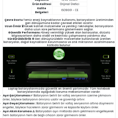
Ürün Kalitesi
Orijinal Üretici
Kalite
ISO9001 - CE
Belgeleri
Çevre Dostu
Temiz enerji kaynaklarının kullanımı, bataryaların üretiminden
geri dönüşümüne kadar çevresel etkileri azaltır.
Uzun Ömür ⏳
Yüksek kaliteli malzemeler ve yenilikçi teknolojiler, bataryaların
daha uzun süre performans göstermesini sağlar.
Güvenilir Performans ⚡
Enerji verimliliği yüksek olan bataryalar, dizüstü
bilgisayarların daha stabil ve kesintisiz çalışmasına yardımcı olur.
Sürdürülebilirlik ♻️
Geri dönüştürülebilir malzemeler kullanılarak üretilen
bataryalar, doğal kaynakların korunmasına ve atık miktarının azaltılmasına
katkıda bulunur.
Laptop bataryalarımızda güvenlik en önemli şartımızdır. Tüm Notebook
bataryalarında aşağıdaki koruma mekanizmaları vardır:
Aşırı Şarj Koruması ⚡
Bataryanın belirli bir voltaj seviyesinin üzerine çıkmasını
önler, böylece bataryanın ömrünü uzatır ve güvenliği artırır.
Aşırı Deşarj Koruması :
Bataryanın belirli bir voltaj seviyesinin altına düşmesini
engeller, böylece hücrelerin zarar görmesini ve kapasite kaybını önler.
Aşırı Akım Koruması ⚠️
Bataryadan aşırı miktarda akım çekilmesini engelleyerek
hem bataryanın hem de bağlı cihazın zarar görmesini önler.