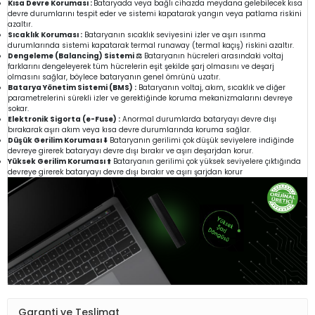
Kısa Devre Koruması :
Bataryada veya bağlı cihazda meydana gelebilecek kısa
devre durumlarını tespit eder ve sistemi kapatarak yangın veya patlama riskini
azaltır.
Sıcaklık Koruması :
Bataryanın sıcaklık seviyesini izler ve aşırı ısınma
durumlarında sistemi kapatarak termal runaway (termal kaçış) riskini azaltır.
Dengeleme (Balancing) Sistemi ⚖️
Bataryanın hücreleri arasındaki voltaj
farklarını dengeleyerek tüm hücrelerin eşit şekilde şarj olmasını ve deşarj
olmasını sağlar, böylece bataryanın genel ömrünü uzatır.
Batarya Yönetim Sistemi (BMS) :
Bataryanın voltaj, akım, sıcaklık ve diğer
parametrelerini sürekli izler ve gerektiğinde koruma mekanizmalarını devreye
sokar.
Elektronik Sigorta (e-Fuse) :
Anormal durumlarda bataryayı devre dışı
bırakarak aşırı akım veya kısa devre durumlarında koruma sağlar.
Düşük Gerilim Koruması ⬇️
Bataryanın gerilimi çok düşük seviyelere indiğinde
devreye girerek bataryayı devre dışı bırakır ve aşırı deşarjdan korur.
Yüksek Gerilim Koruması ⬆️
Bataryanın gerilimi çok yüksek seviyelere çıktığında
devreye girerek bataryayı devre dışı bırakır ve aşırı şarjdan korur
Garanti ve Teslimat