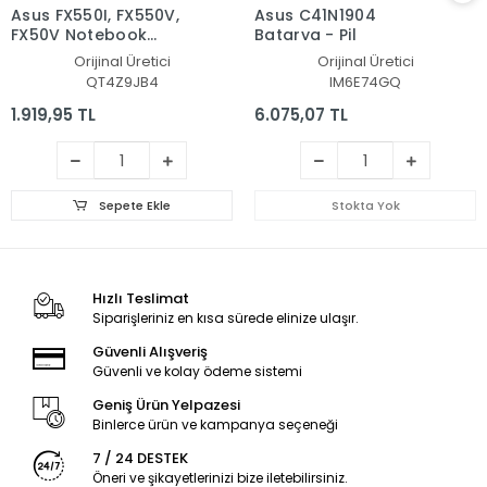
Asus FX550I, FX550V,
Asus C41N1904
FX50V Notebook
Batarya - Pil
Batarya - Pil
Orijinal Üretici
Orijinal Üretici
QT4Z9JB4
IM6E74GQ
1.919,95 TL
6.075,07 TL
Sepete Ekle
Stokta Yok
Hızlı Teslimat
Siparişleriniz en kısa sürede elinize ulaşır.
Güvenli Alışveriş
Güvenli ve kolay ödeme sistemi
Geniş Ürün Yelpazesi
Binlerce ürün ve kampanya seçeneği
7 / 24 DESTEK
Öneri ve şikayetlerinizi bize iletebilirsiniz.