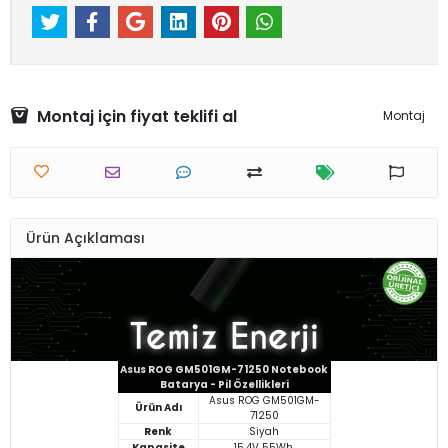
Montaj için fiyat teklifi al
Montaj
Ürün Açıklaması
Asus ROG GM501GM-71250 Notebook
Batarya - Pil Özellikleri
Asus ROG GM501GM-
Ürün Adı
71250
Renk
Siyah
Kapasite
15.4V 55Wh.