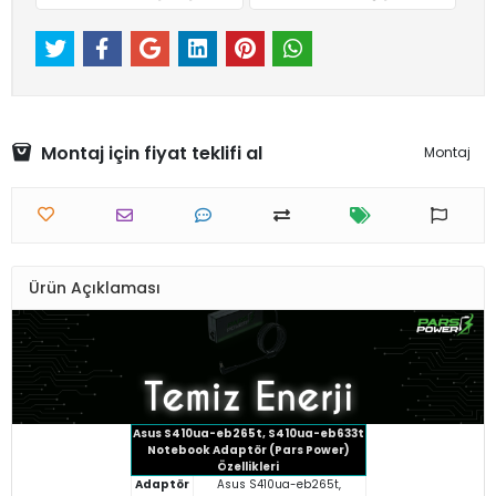
Montaj için fiyat teklifi al
Montaj
Ürün Açıklaması
Asus S410ua-eb265t, S410ua-eb633t
Notebook Adaptör (Pars Power)
Özellikleri
Adaptör
Asus S410ua-eb265t,