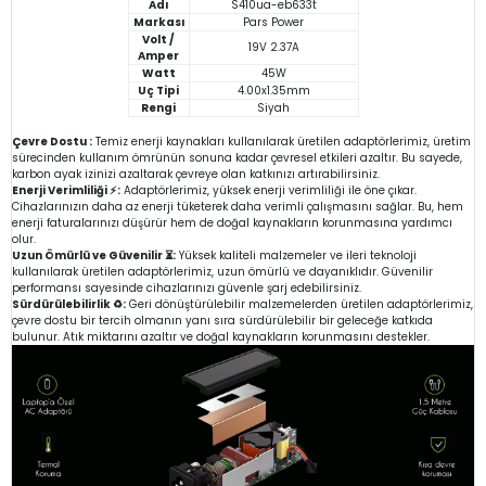
Adı
S410ua-eb633t
Markası
Pars Power
Volt /
19V 2.37A
Amper
Watt
45W
Uç Tipi
4.00x1.35mm
Rengi
Siyah
Çevre Dostu :
Temiz enerji kaynakları kullanılarak üretilen adaptörlerimiz, üretim
sürecinden kullanım ömrünün sonuna kadar çevresel etkileri azaltır. Bu sayede,
karbon ayak izinizi azaltarak çevreye olan katkınızı artırabilirsiniz.
Enerji Verimliliği ⚡:
Adaptörlerimiz, yüksek enerji verimliliği ile öne çıkar.
Cihazlarınızın daha az enerji tüketerek daha verimli çalışmasını sağlar. Bu, hem
enerji faturalarınızı düşürür hem de doğal kaynakların korunmasına yardımcı
olur.
Uzun Ömürlü ve Güvenilir ⏳:
Yüksek kaliteli malzemeler ve ileri teknoloji
kullanılarak üretilen adaptörlerimiz, uzun ömürlü ve dayanıklıdır. Güvenilir
performansı sayesinde cihazlarınızı güvenle şarj edebilirsiniz.
Sürdürülebilirlik ♻️:
Geri dönüştürülebilir malzemelerden üretilen adaptörlerimiz,
çevre dostu bir tercih olmanın yanı sıra sürdürülebilir bir geleceğe katkıda
bulunur. Atık miktarını azaltır ve doğal kaynakların korunmasını destekler.