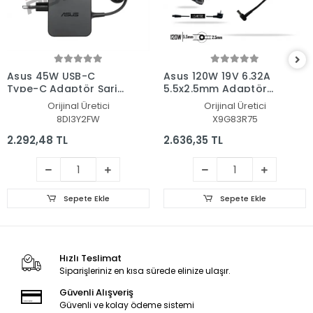
Asus 45W USB-C
Asus 120W 19V 6.32A
Type-C Adaptör Şarj
5.5x2.5mm Adaptör
Aleti-Cihazı
Şarj Aleti-Cihazı
Orijinal Üretici
Orijinal Üretici
8DI3Y2FW
X9G83R75
2.292,48 TL
2.636,35 TL
Sepete Ekle
Sepete Ekle
Hızlı Teslimat
Siparişleriniz en kısa sürede elinize ulaşır.
Güvenli Alışveriş
Güvenli ve kolay ödeme sistemi