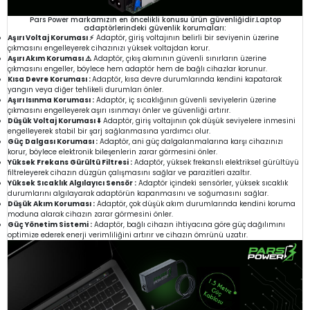
Pars Power markamızın en öncelikli konusu ürün güvenliğidir.Laptop
adaptörlerindeki güvenlik korumaları:
Aşırı Voltaj Koruması ⚡
Adaptör, giriş voltajının belirli bir seviyenin üzerine
çıkmasını engelleyerek cihazınızı yüksek voltajdan korur.
Aşırı Akım Koruması ⚠️
Adaptör, çıkış akımının güvenli sınırların üzerine
çıkmasını engeller, böylece hem adaptör hem de bağlı cihazlar korunur.
Kısa Devre Koruması :
Adaptör, kısa devre durumlarında kendini kapatarak
yangın veya diğer tehlikeli durumları önler.
Aşırı Isınma Koruması :
Adaptör, iç sıcaklığının güvenli seviyelerin üzerine
çıkmasını engelleyerek aşırı ısınmayı önler ve güvenliği artırır.
Düşük Voltaj Koruması ⬇️
Adaptör, giriş voltajının çok düşük seviyelere inmesini
engelleyerek stabil bir şarj sağlanmasına yardımcı olur.
Güç Dalgası Koruması :
Adaptör, ani güç dalgalanmalarına karşı cihazınızı
korur, böylece elektronik bileşenlerin zarar görmesini önler.
Yüksek Frekans Gürültü Filtresi :
Adaptör, yüksek frekanslı elektriksel gürültüyü
filtreleyerek cihazın düzgün çalışmasını sağlar ve parazitleri azaltır.
Yüksek Sıcaklık Algılayıcı Sensör :
Adaptör içindeki sensörler, yüksek sıcaklık
durumlarını algılayarak adaptörün kapanmasını ve soğumasını sağlar.
Düşük Akım Koruması :
Adaptör, çok düşük akım durumlarında kendini koruma
moduna alarak cihazın zarar görmesini önler.
Güç Yönetim Sistemi :
Adaptör, bağlı cihazın ihtiyacına göre güç dağılımını
optimize ederek enerji verimliliğini artırır ve cihazın ömrünü uzatır.