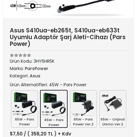
Asus S410ua-eb265t, S410ua-eb633t
Uyumlu Adaptör Şarj Aleti-Cihazı (Pars
Power)
Ürün Kodu:
3HY6HR5K
Marka:
ParsPower
Kategori:
Asus
Ürün Alternatifleri: 45W - Pars Power
65W - Pars
65W - Pars
65W - Orijinal
45W - Pars
Power
Power Ver.2
Üretici Ver.2
Power
$7,50
/ ( 358,20 TL ) + Kdv