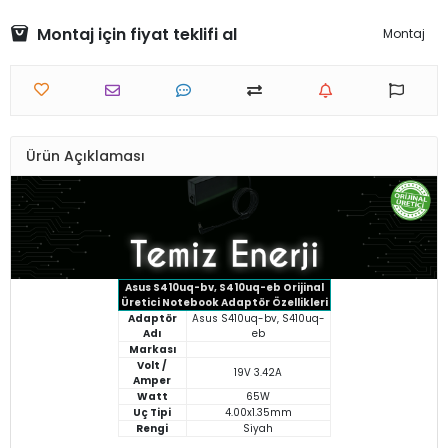
Montaj için fiyat teklifi al
Montaj
Ürün Açıklaması
Asus S410uq-bv, S410uq-eb Orijinal
Üretici Notebook Adaptör Özellikleri
Adaptör
Asus S410uq-bv, S410uq-
Adı
eb
Markası
Volt /
19V 3.42A
Amper
Watt
65W
Uç Tipi
4.00x1.35mm
Rengi
Siyah