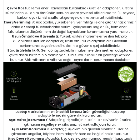
Çevre Dostu :
Temiz enerji kaynakları kullanılarak üretilen adaptörleri, üretim
sürecinden kullanım ömrünün sonuna kadar çevresel etkileri azaltır. Bu sayede,
karbon ayak izinizi azaltarak çevreye olan katkınızı artırabilirsiniz.
Enerji Verimliliği ⚡:
Adaptörler, yüksek enerji verimliliği ile öne çıkar. Cihazlarınızın
daha az enerji tüketerek daha verimli çalışmasını sağlar. Bu, hem enerji
faturalarınızı düşürür hem de doğal kaynakların korunmasına yardımcı olur.
Uzun Ömürlü ve Güvenilir ⏳:
Yüksek kaliteli malzemeler ve ileri teknoloji
kullanılarak üretilen adaptörler, uzun ömürlü ve dayanıklıdır. Güvenilir
performansı sayesinde cihazlarınızı güvenle şarj edebilirsiniz.
Sürdürülebilirlik ♻️:
Geri dönüştürülebilir malzemelerden üretilen adaptörler,
çevre dostu bir tercih olmanın yanı sıra sürdürülebilir bir geleceğe katkıda
bulunur. Atık miktarını azaltır ve doğal kaynakların korunmasını destekler.
Laptop Markalarının en öncelikli konusu ürün güvenliğidir. Laptop
adaptörlerindeki güvenlik korumaları:
Aşırı Voltaj Koruması ⚡
Adaptör, giriş voltajının belirli bir seviyenin üzerine
çıkmasını engelleyerek cihazınızı yüksek voltajdan korur.
Aşırı Akım Koruması ⚠️
Adaptör, çıkış akımının güvenli sınırların üzerine
çıkmasını engeller, böylece hem adaptör hem de bağlı cihazlar korunur.
Kısa Devre Koruması :
Adaptör, kısa devre durumlarında kendini kapatarak