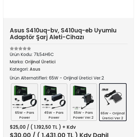
Asus S410uq-bv, S410uq-eb Uyumlu
Adaptör Şarj Aleti-Cihazı
Ürün Kodu:
71L54H6C
Marka:
Orijinal Üretici
Kategori:
Asus
Ürün Alternatifleri: 65W - Orijinal Üretici Ver.2
65W - Pars
45W - Pars
65W - Pars
65W - Orijinal
Power
Power
Power Ver.2
Üretici Ver.2
$25,00
/ ( 1.192,50 TL ) + Kdv
$30,00
/ ( 1.431,00 TL ) Kdv Dahil