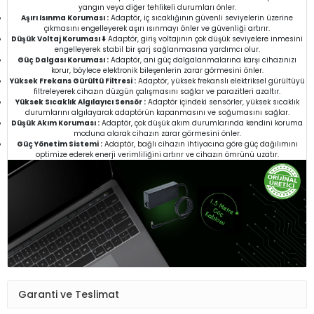
yangın veya diğer tehlikeli durumları önler.
Aşırı Isınma Koruması :
Adaptör, iç sıcaklığının güvenli seviyelerin üzerine
çıkmasını engelleyerek aşırı ısınmayı önler ve güvenliği artırır.
Düşük Voltaj Koruması ⬇️
Adaptör, giriş voltajının çok düşük seviyelere inmesini
engelleyerek stabil bir şarj sağlanmasına yardımcı olur.
Güç Dalgası Koruması :
Adaptör, ani güç dalgalanmalarına karşı cihazınızı
korur, böylece elektronik bileşenlerin zarar görmesini önler.
Yüksek Frekans Gürültü Filtresi :
Adaptör, yüksek frekanslı elektriksel gürültüyü
filtreleyerek cihazın düzgün çalışmasını sağlar ve parazitleri azaltır.
Yüksek Sıcaklık Algılayıcı Sensör :
Adaptör içindeki sensörler, yüksek sıcaklık
durumlarını algılayarak adaptörün kapanmasını ve soğumasını sağlar.
Düşük Akım Koruması :
Adaptör, çok düşük akım durumlarında kendini koruma
moduna alarak cihazın zarar görmesini önler.
Güç Yönetim Sistemi :
Adaptör, bağlı cihazın ihtiyacına göre güç dağılımını
optimize ederek enerji verimliliğini artırır ve cihazın ömrünü uzatır.
Garanti ve Teslimat