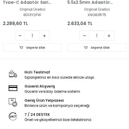
Type-C Adaptör Şarj
5.5x2.5mm Adaptör
Aleti-Cihazı
Şarj Aleti-Cihazı
Orijinal Üretici
Orijinal Üretici
8DI3Y2FW
X9G83R75
2.289,60 TL
2.633,04 TL
Sepete Ekle
Sepete Ekle
Hızlı Teslimat
Siparişleriniz en kısa sürede elinize ulaşır.
Güvenli Alışveriş
Güvenli ve kolay ödeme sistemi
Geniş Ürün Yelpazesi
Binlerce ürün ve kampanya seçeneği
7 / 24 DESTEK
Öneri ve şikayetlerinizi bize iletebilirsiniz.