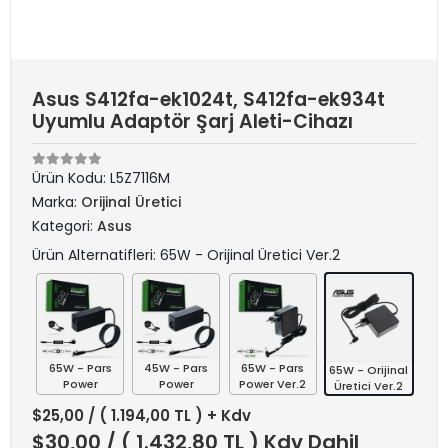
Asus S412fa-ek1024t, S412fa-ek934t
Uyumlu Adaptör Şarj Aleti-Cihazı
Ürün Kodu:
L5Z7116M
Marka:
Orijinal Üretici
Kategori:
Asus
Ürün Alternatifleri: 65W - Orijinal Üretici Ver.2
65W - Pars
45W - Pars
65W - Pars
65W - Orijinal
Power
Power
Power Ver.2
Üretici Ver.2
$25,00
/ ( 1.194,00 TL ) + Kdv
$30,00
/ ( 1.432,80 TL ) Kdv Dahil