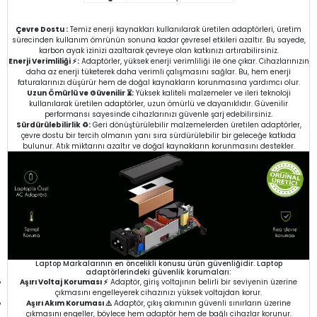
Çevre Dostu :
Temiz enerji kaynakları kullanılarak üretilen adaptörleri, üretim
sürecinden kullanım ömrünün sonuna kadar çevresel etkileri azaltır. Bu sayede,
karbon ayak izinizi azaltarak çevreye olan katkınızı artırabilirsiniz.
Enerji Verimliliği ⚡:
Adaptörler, yüksek enerji verimliliği ile öne çıkar. Cihazlarınızın
daha az enerji tüketerek daha verimli çalışmasını sağlar. Bu, hem enerji
faturalarınızı düşürür hem de doğal kaynakların korunmasına yardımcı olur.
Uzun Ömürlü ve Güvenilir ⏳:
Yüksek kaliteli malzemeler ve ileri teknoloji
kullanılarak üretilen adaptörler, uzun ömürlü ve dayanıklıdır. Güvenilir
performansı sayesinde cihazlarınızı güvenle şarj edebilirsiniz.
Sürdürülebilirlik ♻️:
Geri dönüştürülebilir malzemelerden üretilen adaptörler,
çevre dostu bir tercih olmanın yanı sıra sürdürülebilir bir geleceğe katkıda
bulunur. Atık miktarını azaltır ve doğal kaynakların korunmasını destekler.
Laptop Markalarının en öncelikli konusu ürün güvenliğidir. Laptop
adaptörlerindeki güvenlik korumaları:
Aşırı Voltaj Koruması ⚡
Adaptör, giriş voltajının belirli bir seviyenin üzerine
çıkmasını engelleyerek cihazınızı yüksek voltajdan korur.
Aşırı Akım Koruması ⚠️
Adaptör, çıkış akımının güvenli sınırların üzerine
çıkmasını engeller, böylece hem adaptör hem de bağlı cihazlar korunur.