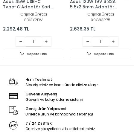
Asus 45W USB-C
Asus 120W 19V 6.32A
Type-C Adaptör Şarj
5.5x2.5mm Adaptör
Aleti-Cihazı
Şarj Aleti-Cihazı
Orijinal Üretici
Orijinal Üretici
8DI3Y2FW
X9G83R75
2.292,48 TL
2.636,35 TL
Sepete Ekle
Sepete Ekle
Hızlı Teslimat
Siparişleriniz en kısa sürede elinize ulaşır.
Güvenli Alışveriş
Güvenli ve kolay ödeme sistemi
Geniş Ürün Yelpazesi
Binlerce ürün ve kampanya seçeneği
7 / 24 DESTEK
Öneri ve şikayetlerinizi bize iletebilirsiniz.