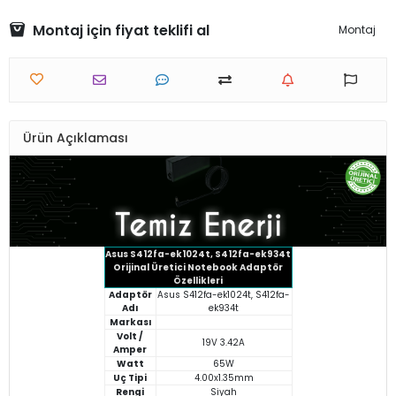
Montaj için fiyat teklifi al
Montaj
Ürün Açıklaması
Asus S412fa-ek1024t, S412fa-ek934t
Orijinal Üretici Notebook Adaptör
Özellikleri
Adaptör
Asus S412fa-ek1024t, S412fa-
Adı
ek934t
Markası
Volt /
19V 3.42A
Amper
Watt
65W
Uç Tipi
4.00x1.35mm
Rengi
Siyah