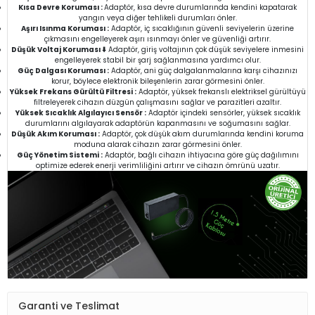
Kısa Devre Koruması :
Adaptör, kısa devre durumlarında kendini kapatarak
yangın veya diğer tehlikeli durumları önler.
Aşırı Isınma Koruması :
Adaptör, iç sıcaklığının güvenli seviyelerin üzerine
çıkmasını engelleyerek aşırı ısınmayı önler ve güvenliği artırır.
Düşük Voltaj Koruması ⬇️
Adaptör, giriş voltajının çok düşük seviyelere inmesini
engelleyerek stabil bir şarj sağlanmasına yardımcı olur.
Güç Dalgası Koruması :
Adaptör, ani güç dalgalanmalarına karşı cihazınızı
korur, böylece elektronik bileşenlerin zarar görmesini önler.
Yüksek Frekans Gürültü Filtresi :
Adaptör, yüksek frekanslı elektriksel gürültüyü
filtreleyerek cihazın düzgün çalışmasını sağlar ve parazitleri azaltır.
Yüksek Sıcaklık Algılayıcı Sensör :
Adaptör içindeki sensörler, yüksek sıcaklık
durumlarını algılayarak adaptörün kapanmasını ve soğumasını sağlar.
Düşük Akım Koruması :
Adaptör, çok düşük akım durumlarında kendini koruma
moduna alarak cihazın zarar görmesini önler.
Güç Yönetim Sistemi :
Adaptör, bağlı cihazın ihtiyacına göre güç dağılımını
optimize ederek enerji verimliliğini artırır ve cihazın ömrünü uzatır.
Garanti ve Teslimat