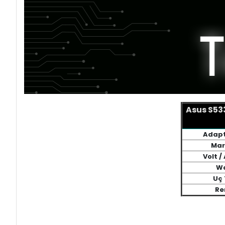
Asus S53
Adapt
Mar
Volt 
W
Uç 
Re