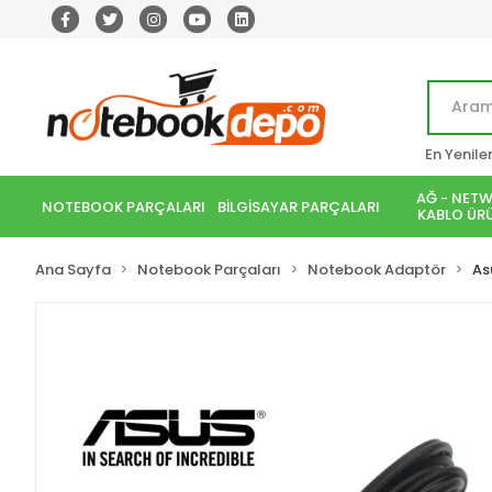
En Yenile
AĞ - NETW
NOTEBOOK PARÇALARI
BİLGİSAYAR PARÇALARI
KABLO ÜRÜ
Ana Sayfa
Notebook Parçaları
Notebook Adaptör
As