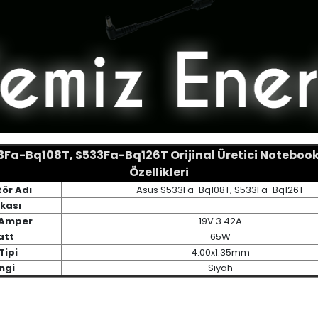
3Fa-Bq108T, S533Fa-Bq126T Orijinal Üretici Noteboo
Özellikleri
ör Adı
Asus S533Fa-Bq108T, S533Fa-Bq126T
kası
/ Amper
19V 3.42A
att
65W
Tipi
4.00x1.35mm
ngi
Siyah