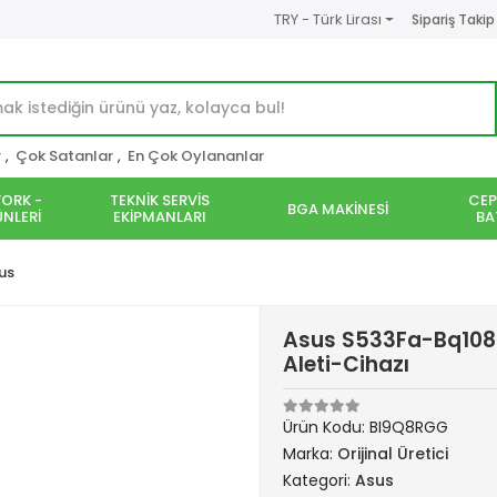
TRY - Türk Lirası
Sipariş Takip
r
,
Çok Satanlar
,
En Çok Oylananlar
ORK -
TEKNİK SERVİS
CEP
BGA MAKİNESİ
NLERİ
EKİPMANLARI
BA
us
Asus S533Fa-Bq108
Aleti-Cihazı
Ürün Kodu:
BI9Q8RGG
Marka:
Orijinal Üretici
Kategori:
Asus