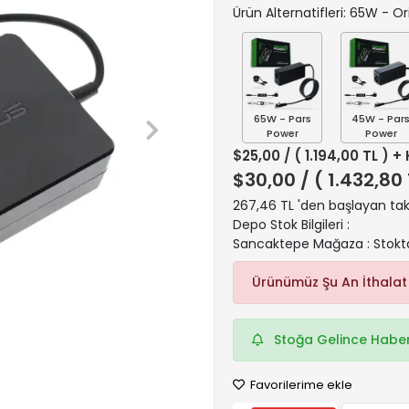
Ürün Alternatifleri: 65W - Ori
65W - Pars
45W - Par
Power
Power
$25,00
/ ( 1.194,00 TL ) +
$30,00
/ ( 1.432,80
267,46 TL 'den başlayan taks
Depo Stok Bilgileri :
Sancaktepe Mağaza : Stokt
Ürünümüz Şu An İthalat
Stoğa Gelince Haber
Favorilerime ekle