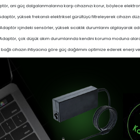
tör, ani güç dalgalanmalarına karşı cihazınızı korur, böylece elektron
daptör, yüksek frekanslı elektriksel gürültüyü filtreleyerek cihazın düz
Adaptör içindeki sensörler, yüksek sıcaklık durumlarını algılayarak 
Adaptör, çok düşük akım durumlarında kendini koruma moduna alarak
bağlı cihazın ihtiyacına göre güç dağılımını optimize ederek enerji verim