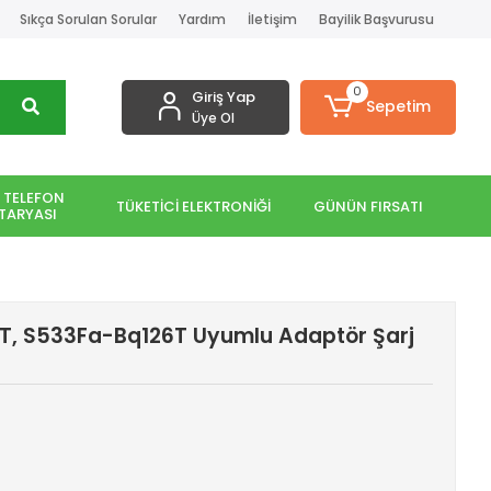
Sıkça Sorulan Sorular
Yardım
İletişim
Bayilik Başvurusu
0
Giriş Yap
Sepetim
Üye Ol
 TELEFON
TÜKETİCİ ELEKTRONİĞİ
GÜNÜN FIRSATI
TARYASI
T, S533Fa-Bq126T Uyumlu Adaptör Şarj