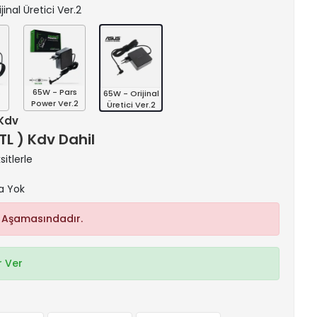
jinal Üretici Ver.2
s
65W - Pars
65W - Orijinal
Power Ver.2
Üretici Ver.2
 Kdv
 TL ) Kdv Dahil
itlerle
a Yok
 Aşamasındadır.
 Ver