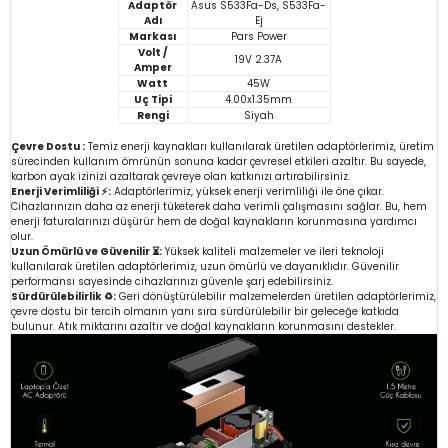
Adaptör
Asus S533Fa-Ds, S533Fa-
Adı
Ej
Markası
Pars Power
Volt /
19V 2.37A
Amper
Watt
45W
Uç Tipi
4.00x1.35mm
Rengi
Siyah
Çevre Dostu :
Temiz enerji kaynakları kullanılarak üretilen adaptörlerimiz, üretim
sürecinden kullanım ömrünün sonuna kadar çevresel etkileri azaltır. Bu sayede,
karbon ayak izinizi azaltarak çevreye olan katkınızı artırabilirsiniz.
Enerji Verimliliği ⚡:
Adaptörlerimiz, yüksek enerji verimliliği ile öne çıkar.
Cihazlarınızın daha az enerji tüketerek daha verimli çalışmasını sağlar. Bu, hem
enerji faturalarınızı düşürür hem de doğal kaynakların korunmasına yardımcı
olur.
Uzun Ömürlü ve Güvenilir ⏳:
Yüksek kaliteli malzemeler ve ileri teknoloji
kullanılarak üretilen adaptörlerimiz, uzun ömürlü ve dayanıklıdır. Güvenilir
performansı sayesinde cihazlarınızı güvenle şarj edebilirsiniz.
Sürdürülebilirlik ♻️:
Geri dönüştürülebilir malzemelerden üretilen adaptörlerimiz,
çevre dostu bir tercih olmanın yanı sıra sürdürülebilir bir geleceğe katkıda
bulunur. Atık miktarını azaltır ve doğal kaynakların korunmasını destekler.