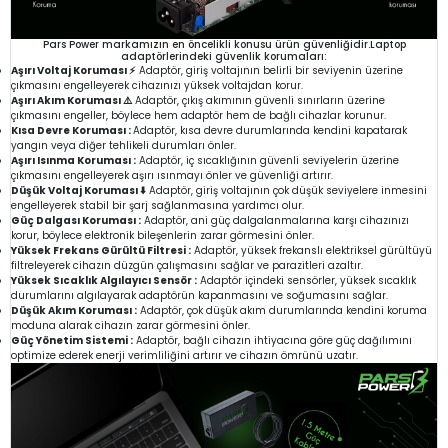
Pars Power markamızın en öncelikli konusu ürün güvenliğidir.Laptop
adaptörlerindeki güvenlik korumaları:
Aşırı Voltaj Koruması ⚡
Adaptör, giriş voltajının belirli bir seviyenin üzerine
çıkmasını engelleyerek cihazınızı yüksek voltajdan korur.
Aşırı Akım Koruması ⚠️
Adaptör, çıkış akımının güvenli sınırların üzerine
çıkmasını engeller, böylece hem adaptör hem de bağlı cihazlar korunur.
Kısa Devre Koruması :
Adaptör, kısa devre durumlarında kendini kapatarak
yangın veya diğer tehlikeli durumları önler.
Aşırı Isınma Koruması :
Adaptör, iç sıcaklığının güvenli seviyelerin üzerine
çıkmasını engelleyerek aşırı ısınmayı önler ve güvenliği artırır.
Düşük Voltaj Koruması ⬇️
Adaptör, giriş voltajının çok düşük seviyelere inmesini
engelleyerek stabil bir şarj sağlanmasına yardımcı olur.
Güç Dalgası Koruması :
Adaptör, ani güç dalgalanmalarına karşı cihazınızı
korur, böylece elektronik bileşenlerin zarar görmesini önler.
Yüksek Frekans Gürültü Filtresi :
Adaptör, yüksek frekanslı elektriksel gürültüyü
filtreleyerek cihazın düzgün çalışmasını sağlar ve parazitleri azaltır.
Yüksek Sıcaklık Algılayıcı Sensör :
Adaptör içindeki sensörler, yüksek sıcaklık
durumlarını algılayarak adaptörün kapanmasını ve soğumasını sağlar.
Düşük Akım Koruması :
Adaptör, çok düşük akım durumlarında kendini koruma
moduna alarak cihazın zarar görmesini önler.
Güç Yönetim Sistemi :
Adaptör, bağlı cihazın ihtiyacına göre güç dağılımını
optimize ederek enerji verimliliğini artırır ve cihazın ömrünü uzatır.