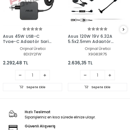
Asus 45W USB-C
Asus 120W 19V 6.32A
Type-C Adaptör Şarj
5.5x2.5mm Adaptör
Aleti-Cihazı
Şarj Aleti-Cihazı
Orijinal Üretici
Orijinal Üretici
8DI3Y2FW
X9G83R75
2.292,48 TL
2.636,35 TL
Sepete Ekle
Sepete Ekle
Hızlı Teslimat
Siparişleriniz en kısa sürede elinize ulaşır.
Güvenli Alışveriş