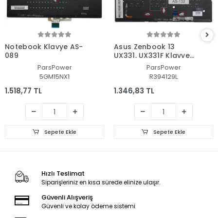
Notebook Klavye AS-
Asus Zenbook 13
089
UX331, UX331F Klavye
Işıklı (Siyah TR)
ParsPower
ParsPower
5GM15NX1
R394129L
1.518,77 TL
1.346,83 TL
Sepete Ekle
Sepete Ekle
Hızlı Teslimat
Siparişleriniz en kısa sürede elinize ulaşır.
Güvenli Alışveriş
Güvenli ve kolay ödeme sistemi