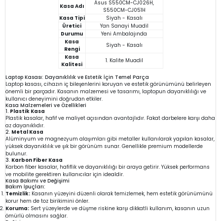
Asus S550CM-CJ026H,
Kasa Adı
S550CM-CJ051H
Kasa Tipi
Siyah - Kasalı
Üretici
Yan Sanayi Muadil
Durumu
Yeni Ambalajında
Kasa
Siyah - Kasalı
Rengi
Kasa
1. Kalite Muadil
Kalitesi
Laptop Kasası: Dayanıklılık ve Estetik İçin Temel Parça
Laptop kasası, cihazın iç bileşenlerini koruyan ve estetik görünümünü belirleyen
önemli bir parçadır. Kasanın malzemesi ve tasarımı, laptopun dayanıklılığı ve
kullanıcı deneyimini doğrudan etkiler.
Kasa Malzemeleri ve Özellikleri
1.
Plastik Kasa
Plastik kasalar, hafif ve maliyet açısından avantajlıdır. Fakat darbelere karşı daha
az dayanıklıdır.
2.
Metal Kasa
Alüminyum ve magnezyum alaşımları gibi metaller kullanılarak yapılan kasalar,
yüksek dayanıklılık ve şık bir görünüm sunar. Genellikle premium modellerde
bulunur.
3.
Karbon Fiber Kasa
Karbon fiber kasalar, hafiflik ve dayanıklılığı bir araya getirir. Yüksek performans
ve mobilite gerektiren kullanıcılar için idealdir.
Kasa Bakımı ve Değişimi
Bakım İpuçları:
Temizlik:
Kasanın yüzeyini düzenli olarak temizlemek, hem estetik görünümünü
korur hem de toz birikimini önler.
Koruma:
Sert yüzeylerde ve düşme riskine karşı dikkatli kullanım, kasanın uzun
ömürlü olmasını sağlar.