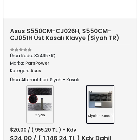
Asus S550CM-CJ026H, S550CM-
CJ051H Üst Kasalı Klavye (Siyah TR)
Ürün Kodu:
3X4R571Q
Marka:
ParsPower
Kategori:
Asus
Ürün Alternatifleri: Siyah - Kasalı
Siyah
Siyah - Kasalı
$20,00
/ ( 955,20 TL ) + Kdv
$24,00
/ ( 1.146,24 TL ) Kdv Dahil