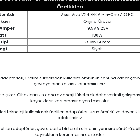
Özellikleri
ör Adı
Asus Vivo V241FFK All-in-One AIO PC
kası
Orijinal Üretici
/ Amper
19.5V 9.23A
att
180W
Tipi
5.50x2.50mm
ngi
Siyah
n adaptörleri, üretim sürecinden kullanım ömrünün sonuna kadar çevrese
çevreye olan katkınızı artırabilirsiniz.
 öne çıkar. Cihazlarınızın daha az enerji tüketerek daha verimli çalışma
kaynakların korunmasına yardımcı olur.
eri teknoloji kullanılarak üretilen adaptörler, uzun ömürlü ve dayanıkl
edebilirsiniz.
ilen adaptörler, çevre dostu bir tercih olmanın yanı sıra sürdürülebili
kaynakların korunmasını destekler.