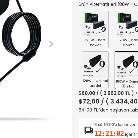
Ürün Alternatifleri: 180W - Or
120W - Pars
120W - Par
Power
Power
120W - Orijinal
180W - Orijin
Üretici
Üretici
$60,00
/ ( 2.862,00 TL ) 
$72,00
/ ( 3.434,40
641,09 TL 'den başlayan taks
Saat 16:00'a kadar ver
12:21:01
içerisi