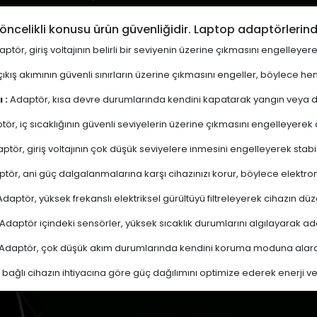
öncelikli konusu ürün güvenliğidir. Laptop adaptörlerind
ptör, giriş voltajının belirli bir seviyenin üzerine çıkmasını engelleyer
ıkış akımının güvenli sınırların üzerine çıkmasını engeller, böylece 
 :
Adaptör, kısa devre durumlarında kendini kapatarak yangın veya diğ
ör, iç sıcaklığının güvenli seviyelerin üzerine çıkmasını engelleyerek aşı
ptör, giriş voltajının çok düşük seviyelere inmesini engelleyerek stabi
tör, ani güç dalgalanmalarına karşı cihazınızı korur, böylece elektron
daptör, yüksek frekanslı elektriksel gürültüyü filtreleyerek cihazın düz
Adaptör içindeki sensörler, yüksek sıcaklık durumlarını algılayarak 
Adaptör, çok düşük akım durumlarında kendini koruma moduna alarak
bağlı cihazın ihtiyacına göre güç dağılımını optimize ederek enerji verim