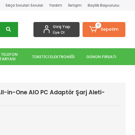
Sıkça Sorulan Sorular
Yardım
İletişim
Bayilik Başvurusu
0
Giriş Yap
Sepetim
Üye Ol
 TELEFON
TÜKETİCİ ELEKTRONİĞİ
GÜNÜN FIRSATI
TARYASI
ll-in-One AIO PC Adaptör Şarj Aleti-