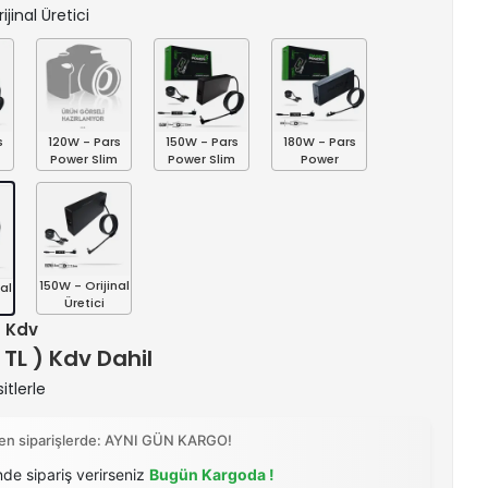
ijinal Üretici
s
120W - Pars
150W - Pars
180W - Pars
Power Slim
Power Slim
Power
150W - Orijinal
al
Üretici
+ Kdv
 TL ) Kdv Dahil
itlerle
ilen siparişlerde: AYNI GÜN KARGO!
nde sipariş verirseniz
Bugün Kargoda !