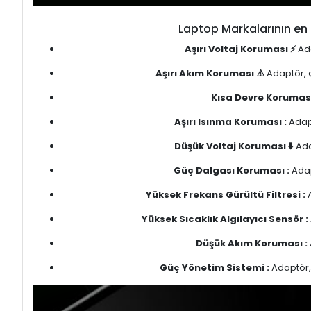
Laptop Markalarının en 
Aşırı Voltaj Koruması ⚡
Ada
Aşırı Akım Koruması ⚠️
Adaptör, ç
Kısa Devre Koruması
Aşırı Isınma Koruması :
Adapt
Düşük Voltaj Koruması ⬇️
Ada
Güç Dalgası Koruması :
Adap
Yüksek Frekans Gürültü Filtresi :
A
Yüksek Sıcaklık Algılayıcı Sensör :
Düşük Akım Koruması :
Güç Yönetim Sistemi :
Adaptör, 