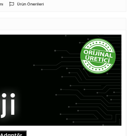
mı
Ürün Önerileri
k Adaptör