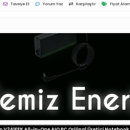
Tavsiye Et
Yorum Yaz
Karşılaştır
Fiyat Alar
o V241FFK All-in-One AIO PC Orijinal Üretici Noteboo