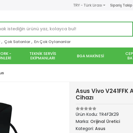
TRY - Türk Lirası
Sipariş Takip
r
,
Çok Satanlar
,
En Çok Oylananlar
ORK -
TEKNİK SERVİS
CEP
BGA MAKİNESİ
NLERİ
EKİPMANLARI
BA
us
Asus Vivo V241FFK A
Cihazı
Ürün Kodu:
TR4F2K29
Marka:
Orijinal Üretici
Kategori:
Asus