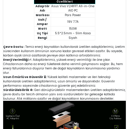
Özellikleri
Adaptör
Asus Vivo V241FFT All-in-One
Adı
AIO PC
Markası
Pars Power
Volt /
19V 7.7A
Amper
Watt
150W
Uç Tipi
5.5*2.5mm - Slim Kasa
Rengi
Siyah
Çevre Dostu :
Temiz enerji kaynakları kullanılarak üretilen adaptörlerimiz, üretim
sürecinden kullanım ömrünün sonuna kadar çevresel etkileri azaltır. Bu sayede,
karbon ayak izinizi azaltarak çevreye olan katkınızı artırabilirsiniz.
Enerji Verimliliği ⚡:
Adaptörlerimiz, yüksek enerji verimliliği ile öne çıkar.
Cihazlarınızın daha az enerji tüketerek daha verimli çalışmasını sağlar. Bu, hem
enerji faturalarınızı düşürür hem de doğal kaynakların korunmasına yardımcı
olur.
Uzun Ömürlü ve Güvenilir ⏳:
Yüksek kaliteli malzemeler ve ileri teknoloji
kullanılarak üretilen adaptörlerimiz, uzun ömürlü ve dayanıklıdır. Güvenilir
performansı sayesinde cihazlarınızı güvenle şarj edebilirsiniz.
Sürdürülebilirlik ♻️:
Geri dönüştürülebilir malzemelerden üretilen adaptörlerimiz,
çevre dostu bir tercih olmanın yanı sıra sürdürülebilir bir geleceğe katkıda
bulunur. Atık miktarını azaltır ve doğal kaynakların korunmasını destekler.