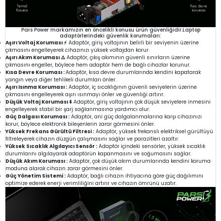
Pars Power markamızın en öncelikli konusu ürün güvenliğidir.Laptop
adaptörlerindeki güvenlik korumaları:
Aşırı Voltaj Koruması ⚡
Adaptör, giriş voltajının belirli bir seviyenin üzerine
çıkmasını engelleyerek cihazınızı yüksek voltajdan korur.
Aşırı Akım Koruması ⚠️
Adaptör, çıkış akımının güvenli sınırların üzerine
çıkmasını engeller, böylece hem adaptör hem de bağlı cihazlar korunur.
Kısa Devre Koruması :
Adaptör, kısa devre durumlarında kendini kapatarak
yangın veya diğer tehlikeli durumları önler.
Aşırı Isınma Koruması :
Adaptör, iç sıcaklığının güvenli seviyelerin üzerine
çıkmasını engelleyerek aşırı ısınmayı önler ve güvenliği artırır.
Düşük Voltaj Koruması ⬇️
Adaptör, giriş voltajının çok düşük seviyelere inmesini
engelleyerek stabil bir şarj sağlanmasına yardımcı olur.
Güç Dalgası Koruması :
Adaptör, ani güç dalgalanmalarına karşı cihazınızı
korur, böylece elektronik bileşenlerin zarar görmesini önler.
Yüksek Frekans Gürültü Filtresi :
Adaptör, yüksek frekanslı elektriksel gürültüyü
filtreleyerek cihazın düzgün çalışmasını sağlar ve parazitleri azaltır.
Yüksek Sıcaklık Algılayıcı Sensör :
Adaptör içindeki sensörler, yüksek sıcaklık
durumlarını algılayarak adaptörün kapanmasını ve soğumasını sağlar.
Düşük Akım Koruması :
Adaptör, çok düşük akım durumlarında kendini koruma
moduna alarak cihazın zarar görmesini önler.
Güç Yönetim Sistemi :
Adaptör, bağlı cihazın ihtiyacına göre güç dağılımını
optimize ederek enerji verimliliğini artırır ve cihazın ömrünü uzatır.