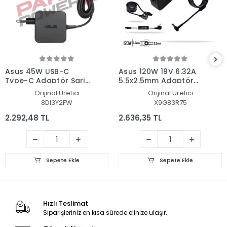
Asus 45W USB-C
Asus 120W 19V 6.32A
Type-C Adaptör Şarj
5.5x2.5mm Adaptör
Aleti-Cihazı
Şarj Aleti-Cihazı
Orijinal Üretici
Orijinal Üretici
8DI3Y2FW
X9G83R75
2.292,48 TL
2.636,35 TL
Sepete Ekle
Sepete Ekle
Hızlı Teslimat
Siparişleriniz en kısa sürede elinize ulaşır.