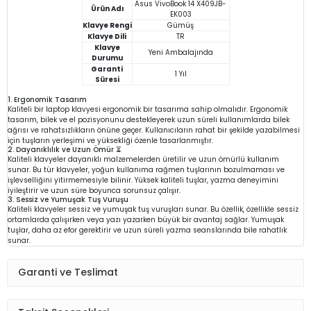
Asus VivoBook 14 X409JB-
Ürün Adı
EK003
Klavye Rengi
Gümüş
Klavye Dili
TR
Klavye
Yeni Ambalajında
Durumu
Garanti
1 Yıl
Süresi
1. Ergonomik Tasarım
Kaliteli bir laptop klavyesi ergonomik bir tasarıma sahip olmalıdır. Ergonomik
tasarım, bilek ve el pozisyonunu destekleyerek uzun süreli kullanımlarda bilek
ağrısı ve rahatsızlıkların önüne geçer. Kullanıcıların rahat bir şekilde yazabilmesi
için tuşların yerleşimi ve yüksekliği özenle tasarlanmıştır.
2. Dayanıklılık ve Uzun Ömür ⏳
Kaliteli klavyeler dayanıklı malzemelerden üretilir ve uzun ömürlü kullanım
sunar. Bu tür klavyeler, yoğun kullanıma rağmen tuşlarının bozulmaması ve
işlevselliğini yitirmemesiyle bilinir. Yüksek kaliteli tuşlar, yazma deneyimini
iyileştirir ve uzun süre boyunca sorunsuz çalışır.
3. Sessiz ve Yumuşak Tuş Vuruşu
Kaliteli klavyeler sessiz ve yumuşak tuş vuruşları sunar. Bu özellik, özellikle sessiz
ortamlarda çalışırken veya yazı yazarken büyük bir avantaj sağlar. Yumuşak
tuşlar, daha az efor gerektirir ve uzun süreli yazma seanslarında bile rahatlık
sunar.
Garanti ve Teslimat