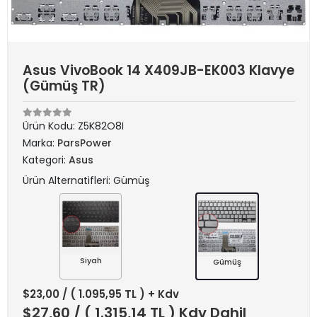
Asus VivoBook 14 X409JB-EK003 Klavye
(Gümüş TR)
Ürün Kodu:
Z5K82O8I
Marka:
ParsPower
Kategori:
Asus
Ürün Alternatifleri: Gümüş
Siyah
Gümüş
$23,00
/ ( 1.095,95 TL ) + Kdv
$27,60
/ ( 1.315,14 TL ) Kdv Dahil