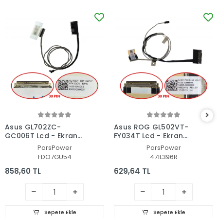
Asus GL702ZC-
Asus ROG GL502VT-
GC006T Lcd - Ekran
FY034T Lcd - Ekran
Data Flex Kablosu
Data Flex Kablosu
ParsPower
ParsPower
FDO7GU54
471L396R
858,60 TL
629,64 TL
Sepete Ekle
Sepete Ekle