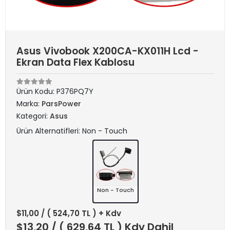
Asus Vivobook X200CA-KX011H Lcd -
Ekran Data Flex Kablosu
Ürün Kodu:
P376PQ7Y
Marka:
ParsPower
Kategori:
Asus
Ürün Alternatifleri: Non - Touch
Non - Touch
$11,00
/ ( 524,70 TL ) + Kdv
$13,20
/ ( 629,64 TL ) Kdv Dahil