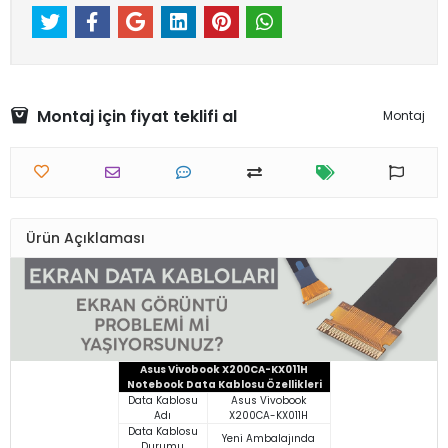
Montaj için fiyat teklifi al
Montaj
Ürün Açıklaması
Asus Vivobook X200CA-KX011H
Notebook Data Kablosu Özellikleri
Data Kablosu
Asus Vivobook
Adı
X200CA-KX011H
Data Kablosu
Yeni Ambalajında
Durumu