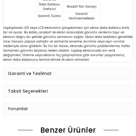
Data Kablosu
Muadil Yan Sanayi
Üreticisi
Garanti
Garanti Süresi
Verilmemektedir
Laptoplarda LED veya LCD ekranların çalışabilmesi için ekran data kablosu kritik
bir rol oynar. Bu kablo, anakart ile ekran arasındaki görüntü verilerini taşır ve
ekranın doğru bir şekilde görüntü vermesini sağlar. Ekran data kabloları genellikle
ince, hassas yapıya sahiptir ve zamanla esneme, kıvrılma veya aşırı ısınma
nedeniyle zarar görebilir. Bu tür bir hasar, ekranda görüntü problemlerine, hatta
tamamen görüntü kaybına neden olabilir. Laptop ekranınızda ani renk
değişimleri, titreme veya ekranın hiç çalışmaması gibi sorunlar yaşıyorsanız,
ekran data kablosunu kontrol etmek ilk adım olmalıdır.
Garanti ve Teslimat
Taksit Seçenekleri
Yorumlar
Benzer Ürünler