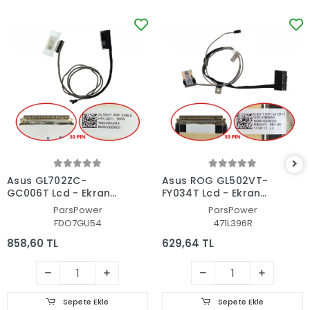
Asus GL702ZC-
Asus ROG GL502VT-
GC006T Lcd - Ekran
FY034T Lcd - Ekran
Data Flex Kablosu
Data Flex Kablosu
ParsPower
ParsPower
FDO7GU54
471L396R
858,60 TL
629,64 TL
Sepete Ekle
Sepete Ekle