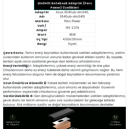
dm340t Notebook Adaptör (Pars
Power) Özellikleri
Adaptör
Asus X540ub-dm340,
Adı
X540ub-dm340t
Markası
Pars Power
Volt /
19V 2.37A
Amper
Watt
45W
Uç Tipi
4.00x1.35mm
Rengi
Siyah
Çevre Dostu :
Temiz enerji kaynakları kullanılarak üretilen adaptörlerimiz, üretim
sürecinden kullanım ömrünün sonuna kadar çevresel etkileri azaltır. Bu sayede,
karbon ayak izinizi azaltarak çevreye olan katkınızı artırabilirsiniz.
Enerji Verimliliği ⚡:
Adaptörlerimiz, yüksek enerji verimliliği ile öne çıkar.
Cihazlarınızın daha az enerji tüketerek daha verimli çalışmasını sağlar. Bu, hem
enerji faturalarınızı düşürür hem de doğal kaynakların korunmasına yardımcı
olur.
Uzun Ömürlü ve Güvenilir ⏳:
Yüksek kaliteli malzemeler ve ileri teknoloji
kullanılarak üretilen adaptörlerimiz, uzun ömürlü ve dayanıklıdır. Güvenilir
performansı sayesinde cihazlarınızı güvenle şarj edebilirsiniz.
Sürdürülebilirlik ♻️:
Geri dönüştürülebilir malzemelerden üretilen adaptörlerimiz,
çevre dostu bir tercih olmanın yanı sıra sürdürülebilir bir geleceğe katkıda
bulunur. Atık miktarını azaltır ve doğal kaynakların korunmasını destekler.