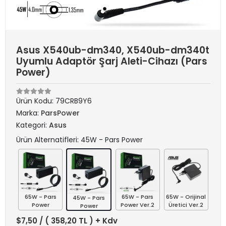
Asus X540ub-dm340, X540ub-dm340t
Uyumlu Adaptör Şarj Aleti-Cihazı (Pars
Power)
Ürün Kodu:
79CRB9Y6
Marka:
ParsPower
Kategori:
Asus
Ürün Alternatifleri: 45W - Pars Power
65W - Pars
65W - Pars
65W - Orijinal
45W - Pars
Power
Power Ver.2
Üretici Ver.2
Power
$7,50
/ ( 358,20 TL ) + Kdv