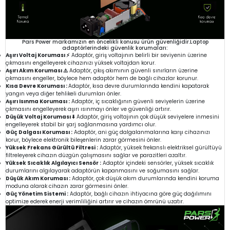
Pars Power markamızın en öncelikli konusu ürün güvenliğidir.Laptop
adaptörlerindeki güvenlik korumaları:
Aşırı Voltaj Koruması ⚡
Adaptör, giriş voltajının belirli bir seviyenin üzerine
çıkmasını engelleyerek cihazınızı yüksek voltajdan korur.
Aşırı Akım Koruması ⚠️
Adaptör, çıkış akımının güvenli sınırların üzerine
çıkmasını engeller, böylece hem adaptör hem de bağlı cihazlar korunur.
Kısa Devre Koruması :
Adaptör, kısa devre durumlarında kendini kapatarak
yangın veya diğer tehlikeli durumları önler.
Aşırı Isınma Koruması :
Adaptör, iç sıcaklığının güvenli seviyelerin üzerine
çıkmasını engelleyerek aşırı ısınmayı önler ve güvenliği artırır.
Düşük Voltaj Koruması ⬇️
Adaptör, giriş voltajının çok düşük seviyelere inmesini
engelleyerek stabil bir şarj sağlanmasına yardımcı olur.
Güç Dalgası Koruması :
Adaptör, ani güç dalgalanmalarına karşı cihazınızı
korur, böylece elektronik bileşenlerin zarar görmesini önler.
Yüksek Frekans Gürültü Filtresi :
Adaptör, yüksek frekanslı elektriksel gürültüyü
filtreleyerek cihazın düzgün çalışmasını sağlar ve parazitleri azaltır.
Yüksek Sıcaklık Algılayıcı Sensör :
Adaptör içindeki sensörler, yüksek sıcaklık
durumlarını algılayarak adaptörün kapanmasını ve soğumasını sağlar.
Düşük Akım Koruması :
Adaptör, çok düşük akım durumlarında kendini koruma
moduna alarak cihazın zarar görmesini önler.
Güç Yönetim Sistemi :
Adaptör, bağlı cihazın ihtiyacına göre güç dağılımını
optimize ederek enerji verimliliğini artırır ve cihazın ömrünü uzatır.