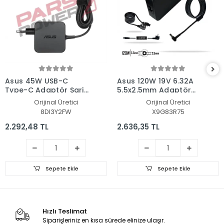
Asus 45W USB-C
Asus 120W 19V 6.32A
Type-C Adaptör Şarj
5.5x2.5mm Adaptör
Aleti-Cihazı
Şarj Aleti-Cihazı
Orijinal Üretici
Orijinal Üretici
8DI3Y2FW
X9G83R75
2.292,48 TL
2.636,35 TL
Sepete Ekle
Sepete Ekle
Hızlı Teslimat
Siparişleriniz en kısa sürede elinize ulaşır.