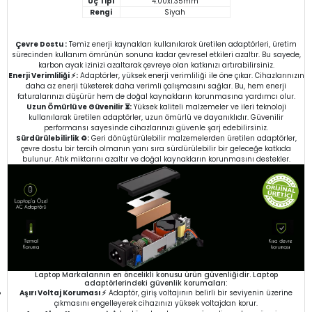
Uç Tipi
4.00x1.35mm
Rengi
Siyah
Çevre Dostu :
Temiz enerji kaynakları kullanılarak üretilen adaptörleri, üretim
sürecinden kullanım ömrünün sonuna kadar çevresel etkileri azaltır. Bu sayede,
karbon ayak izinizi azaltarak çevreye olan katkınızı artırabilirsiniz.
Enerji Verimliliği ⚡:
Adaptörler, yüksek enerji verimliliği ile öne çıkar. Cihazlarınızın
daha az enerji tüketerek daha verimli çalışmasını sağlar. Bu, hem enerji
faturalarınızı düşürür hem de doğal kaynakların korunmasına yardımcı olur.
Uzun Ömürlü ve Güvenilir ⏳:
Yüksek kaliteli malzemeler ve ileri teknoloji
kullanılarak üretilen adaptörler, uzun ömürlü ve dayanıklıdır. Güvenilir
performansı sayesinde cihazlarınızı güvenle şarj edebilirsiniz.
Sürdürülebilirlik ♻️:
Geri dönüştürülebilir malzemelerden üretilen adaptörler,
çevre dostu bir tercih olmanın yanı sıra sürdürülebilir bir geleceğe katkıda
bulunur. Atık miktarını azaltır ve doğal kaynakların korunmasını destekler.
Laptop Markalarının en öncelikli konusu ürün güvenliğidir. Laptop
adaptörlerindeki güvenlik korumaları:
Aşırı Voltaj Koruması ⚡
Adaptör, giriş voltajının belirli bir seviyenin üzerine
çıkmasını engelleyerek cihazınızı yüksek voltajdan korur.