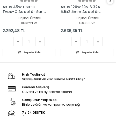
Asus 45W USB-C
Asus 120W 19V 6.32A
Type-C Adaptör Şarj
5.5x2.5mm Adaptör
Aleti-Cihazı
Şarj Aleti-Cihazı
Orijinal Üretici
Orijinal Üretici
8DI3Y2FW
X9G83R75
2.292,48 TL
2.636,35 TL
Sepete Ekle
Sepete Ekle
Hızlı Teslimat
Siparişleriniz en kısa sürede elinize ulaşır.
Güvenli Alışveriş
Güvenli ve kolay ödeme sistemi
Geniş Ürün Yelpazesi
Binlerce ürün ve kampanya seçeneği
7 / 24 DESTEK