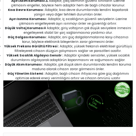
Aşırı Akım Koruması ⚠️
Adaptör, çıkış akımının güvenli sınırların üzerine
çıkmasını engeller, böylece hem adaptör hem de bağlı cihazlar korunur.
Kısa Devre Koruması :
Adaptör, kısa devre durumlarında kendini kapatarak
yangın veya diğer tehlikeli durumları önler.
Aşırı Isınma Koruması :
Adaptör, iç sıcaklığının güvenli seviyelerin üzerine
çıkmasını engelleyerek aşırı ısınmayı önler ve güvenliği artırır.
Düşük Voltaj Koruması ⬇️
Adaptör, giriş voltajının çok düşük seviyelere inmesini
engelleyerek stabil bir şarj sağlanmasına yardımcı olur.
Güç Dalgası Koruması :
Adaptör, ani güç dalgalanmalarına karşı cihazınızı
korur, böylece elektronik bileşenlerin zarar görmesini önler.
Yüksek Frekans Gürültü Filtresi :
Adaptör, yüksek frekanslı elektriksel gürültüyü
filtreleyerek cihazın düzgün çalışmasını sağlar ve parazitleri azaltır.
Yüksek Sıcaklık Algılayıcı Sensör :
Adaptör içindeki sensörler, yüksek sıcaklık
durumlarını algılayarak adaptörün kapanmasını ve soğumasını sağlar.
Düşük Akım Koruması :
Adaptör, çok düşük akım durumlarında kendini koruma
moduna alarak cihazın zarar görmesini önler.
Güç Yönetim Sistemi :
Adaptör, bağlı cihazın ihtiyacına göre güç dağılımını
optimize ederek enerji verimliliğini artırır ve cihazın ömrünü uzatır.