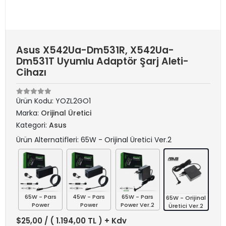
Asus X542Ua-Dm531R, X542Ua-
Dm531T Uyumlu Adaptör Şarj Aleti-
Cihazı
Ürün Kodu:
YOZL2GO1
Marka:
Orijinal Üretici
Kategori:
Asus
Ürün Alternatifleri: 65W - Orijinal Üretici Ver.2
65W - Pars
45W - Pars
65W - Pars
65W - Orijinal
Power
Power
Power Ver.2
Üretici Ver.2
$25,00
/ ( 1.194,00 TL ) + Kdv