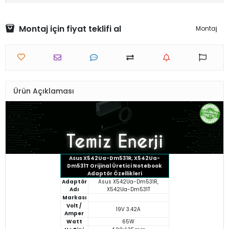
Montaj için fiyat teklifi al
Montaj
Ürün Açıklaması
Asus X542Ua-Dm531R, X542Ua-
Dm531T Orijinal Üretici Notebook
Adaptör Özellikleri
Adaptör
Asus X542Ua-Dm531R,
Adı
X542Ua-Dm531T
Markası
Volt /
19V 3.42A
Amper
Watt
65W