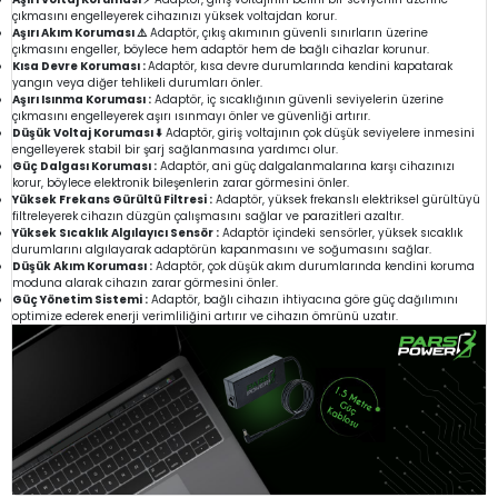
çıkmasını engelleyerek cihazınızı yüksek voltajdan korur.
Aşırı Akım Koruması ⚠️
Adaptör, çıkış akımının güvenli sınırların üzerine
çıkmasını engeller, böylece hem adaptör hem de bağlı cihazlar korunur.
Kısa Devre Koruması :
Adaptör, kısa devre durumlarında kendini kapatarak
yangın veya diğer tehlikeli durumları önler.
Aşırı Isınma Koruması :
Adaptör, iç sıcaklığının güvenli seviyelerin üzerine
çıkmasını engelleyerek aşırı ısınmayı önler ve güvenliği artırır.
Düşük Voltaj Koruması ⬇️
Adaptör, giriş voltajının çok düşük seviyelere inmesini
engelleyerek stabil bir şarj sağlanmasına yardımcı olur.
Güç Dalgası Koruması :
Adaptör, ani güç dalgalanmalarına karşı cihazınızı
korur, böylece elektronik bileşenlerin zarar görmesini önler.
Yüksek Frekans Gürültü Filtresi :
Adaptör, yüksek frekanslı elektriksel gürültüyü
filtreleyerek cihazın düzgün çalışmasını sağlar ve parazitleri azaltır.
Yüksek Sıcaklık Algılayıcı Sensör :
Adaptör içindeki sensörler, yüksek sıcaklık
durumlarını algılayarak adaptörün kapanmasını ve soğumasını sağlar.
Düşük Akım Koruması :
Adaptör, çok düşük akım durumlarında kendini koruma
moduna alarak cihazın zarar görmesini önler.
Güç Yönetim Sistemi :
Adaptör, bağlı cihazın ihtiyacına göre güç dağılımını
optimize ederek enerji verimliliğini artırır ve cihazın ömrünü uzatır.