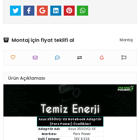
Montaj için fiyat teklifi al
Montaj
Ürün Açıklaması
Asus X550VQ-XX Notebook Adaptör
(Pars Power) Özellikleri
Adaptör Adı
Asus X550VQ-XX
Markası
Pars Power
Volt / Amper
19V 6.32A