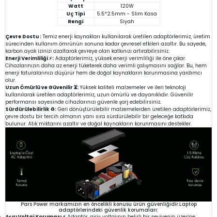
Watt
120W
Uç Tipi
5.5*2.5mm - Slim Kasa
Rengi
Siyah
Çevre Dostu :
Temiz enerji kaynakları kullanılarak üretilen adaptörlerimiz, üretim
sürecinden kullanım ömrünün sonuna kadar çevresel etkileri azaltır. Bu sayede,
karbon ayak izinizi azaltarak çevreye olan katkınızı artırabilirsiniz.
Enerji Verimliliği ⚡:
Adaptörlerimiz, yüksek enerji verimliliği ile öne çıkar.
Cihazlarınızın daha az enerji tüketerek daha verimli çalışmasını sağlar. Bu, hem
enerji faturalarınızı düşürür hem de doğal kaynakların korunmasına yardımcı
olur.
Uzun Ömürlü ve Güvenilir ⏳:
Yüksek kaliteli malzemeler ve ileri teknoloji
kullanılarak üretilen adaptörlerimiz, uzun ömürlü ve dayanıklıdır. Güvenilir
performansı sayesinde cihazlarınızı güvenle şarj edebilirsiniz.
Sürdürülebilirlik ♻️:
Geri dönüştürülebilir malzemelerden üretilen adaptörlerimiz,
çevre dostu bir tercih olmanın yanı sıra sürdürülebilir bir geleceğe katkıda
bulunur. Atık miktarını azaltır ve doğal kaynakların korunmasını destekler.
Pars Power markamızın en öncelikli konusu ürün güvenliğidir.Laptop
adaptörlerindeki güvenlik korumaları:
Aşırı Voltaj Koruması ⚡
Adaptör, giriş voltajının belirli bir seviyenin üzerine