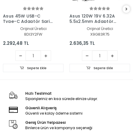
Asus 45W USB-C
Asus 120W 19V 6.32A
Type-C Adaptör Şarj
5.5x2.5mm Adaptör
Aleti-Cihazı
Şarj Aleti-Cihazı
Orijinal Üretici
Orijinal Üretici
8DI3Y2FW
X9G83R75
2.292,48 TL
2.636,35 TL
Sepete Ekle
Sepete Ekle
Hızlı Teslimat
Siparişleriniz en kısa sürede elinize ulaşır.
Güvenli Alışveriş
Güvenli ve kolay ödeme sistemi
Geniş Ürün Yelpazesi
Binlerce ürün ve kampanya seçeneği