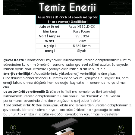
Asus X552LD-XX Notebook Adaptör
(Pars Power) Özellikleri
Adaptör Adı
Asus X552LD-XX
Markası
Pars Power
Volt / Amper
19V 6.32A
Watt
120W
Uç Tipi
5.5*2.5mm
Rengi
Siyah
Çevre Dostu :
Temiz enerji kaynakları kullanılarak üretilen adaptörlerimiz, üretim
sürecinden kullanım ömrünün sonuna kadar çevresel etkileri azaltır. Bu sayede,
karbon ayak izinizi azaltarak çevreye olan katkınızı artırabilirsiniz.
Enerji Verimliliği ⚡:
Adaptörlerimiz, yüksek enerji verimliliği ile öne çıkar.
Cihazlarınızın daha az enerji tüketerek daha verimli çalışmasını sağlar. Bu, hem
enerji faturalarınızı düşürür hem de doğal kaynakların korunmasına yardımcı
olur.
Uzun Ömürlü ve Güvenilir ⏳:
Yüksek kaliteli malzemeler ve ileri teknoloji
kullanılarak üretilen adaptörlerimiz, uzun ömürlü ve dayanıklıdır. Güvenilir
performansı sayesinde cihazlarınızı güvenle şarj edebilirsiniz.
Sürdürülebilirlik ♻️:
Geri dönüştürülebilir malzemelerden üretilen adaptörlerimiz,
çevre dostu bir tercih olmanın yanı sıra sürdürülebilir bir geleceğe katkıda
bulunur. Atık miktarını azaltır ve doğal kaynakların korunmasını destekler.