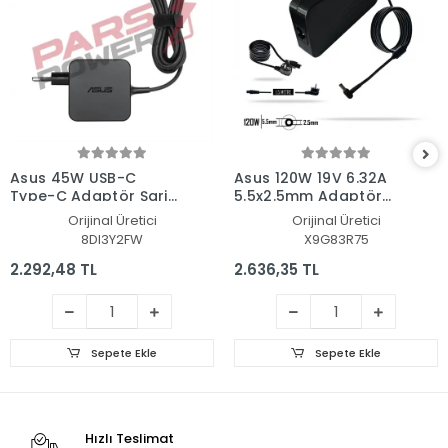
Asus 45W USB-C
Asus 120W 19V 6.32A
Type-C Adaptör Şarj
5.5x2.5mm Adaptör
Aleti-Cihazı
Şarj Aleti-Cihazı
Orijinal Üretici
Orijinal Üretici
8DI3Y2FW
X9G83R75
2.292,48 TL
2.636,35 TL
Sepete Ekle
Sepete Ekle
Hızlı Teslimat