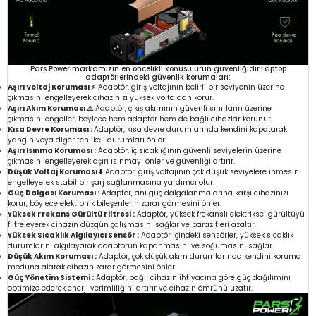
Pars Power markamızın en öncelikli konusu ürün güvenliğidir.Laptop
adaptörlerindeki güvenlik korumaları:
Aşırı Voltaj Koruması ⚡
Adaptör, giriş voltajının belirli bir seviyenin üzerine
çıkmasını engelleyerek cihazınızı yüksek voltajdan korur.
Aşırı Akım Koruması ⚠️
Adaptör, çıkış akımının güvenli sınırların üzerine
çıkmasını engeller, böylece hem adaptör hem de bağlı cihazlar korunur.
Kısa Devre Koruması :
Adaptör, kısa devre durumlarında kendini kapatarak
yangın veya diğer tehlikeli durumları önler.
Aşırı Isınma Koruması :
Adaptör, iç sıcaklığının güvenli seviyelerin üzerine
çıkmasını engelleyerek aşırı ısınmayı önler ve güvenliği artırır.
Düşük Voltaj Koruması ⬇️
Adaptör, giriş voltajının çok düşük seviyelere inmesini
engelleyerek stabil bir şarj sağlanmasına yardımcı olur.
Güç Dalgası Koruması :
Adaptör, ani güç dalgalanmalarına karşı cihazınızı
korur, böylece elektronik bileşenlerin zarar görmesini önler.
Yüksek Frekans Gürültü Filtresi :
Adaptör, yüksek frekanslı elektriksel gürültüyü
filtreleyerek cihazın düzgün çalışmasını sağlar ve parazitleri azaltır.
Yüksek Sıcaklık Algılayıcı Sensör :
Adaptör içindeki sensörler, yüksek sıcaklık
durumlarını algılayarak adaptörün kapanmasını ve soğumasını sağlar.
Düşük Akım Koruması :
Adaptör, çok düşük akım durumlarında kendini koruma
moduna alarak cihazın zarar görmesini önler.
Güç Yönetim Sistemi :
Adaptör, bağlı cihazın ihtiyacına göre güç dağılımını
optimize ederek enerji verimliliğini artırır ve cihazın ömrünü uzatır.