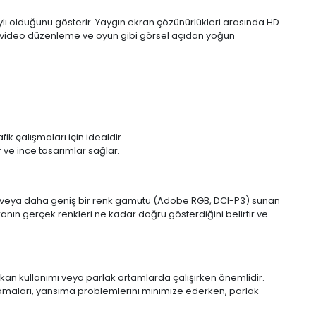
aylı olduğunu gösterir. Yaygın ekran çözünürlükleri arasında HD
mı, video düzenleme ve oyun gibi görsel açıdan yoğun
k çalışmaları için idealdir.
ir ve ince tasarımlar sağlar.
sRGB veya daha geniş bir renk gamutu (Adobe RGB, DCI-P3) sunan
anın gerçek renkleri ne kadar doğru gösterdiğini belirtir ve
 mekan kullanımı veya parlak ortamlarda çalışırken önemlidir.
lamaları, yansıma problemlerini minimize ederken, parlak