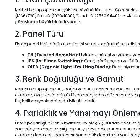
Kaliteli bir laptop ekranı yüksek çözünürlük sunar. Çözünürlük,
(1366x768),Full HD (1920x1080),Quad HD (2560x1440) ve 4K Ultr
görevlerde büyük bir fark yaratır.
2. Panel Türü
Ekran panel türü, görüntü kalitesini ve renk doğruluğunu etkiler.
TN (Twisted Nematic):
Hızlı tepki süresi ve yüksek yen
IPS (In-Plane Switching):
Geniş görüş açıları ve üstün
OLED (Organic Light-Emitting Diode):
Derin siyahlar,
3. Renk Doğruluğu ve Gamut
Kaliteli bir laptop ekranı, doğru ve canlı renkler sunmalıdır.
ekranlar, özellikle fotoğraf düzenleme, video düzenleme ve gra
bu, kalibrasyonla daha da iyileştirilebilir.
4. Parlaklık ve Yansımayı Önlem
Ekran parlaklığı, ekranın maksimum ışık çıkışını ifade eder ve g
Yansımayı önleme özelliği, ekran yüzeyindeki parlamaları aza
ekranlar daha canlı renkler sunar ancak daha fazla yansımaya