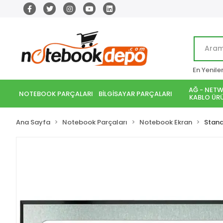
En Yenile
AĞ - NETW
NOTEBOOK PARÇALARI
BİLGİSAYAR PARÇALARI
KABLO ÜRÜ
Ana Sayfa
Notebook Parçaları
Notebook Ekran
Stand