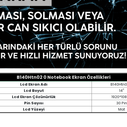
B140Htn02 0 Notebook Ekran Özellikleri
Lcd Ekran Adı
B140Htn0
Lcd Boyut
14"
Lcd Ekran Çözünürlük
1920*10
Pin Sayısı
30 Pin
Lcd Yüzeyi
Mat