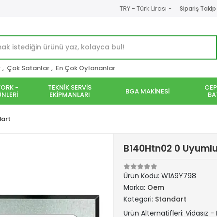
TRY - Türk Lirası
Sipariş Takip
r
,
Çok Satanlar
,
En Çok Oylananlar
ORK -
TEKNİK SERVİS
CEP
BGA MAKİNESİ
NLERİ
EKİPMANLARI
BA
art
B140Htn02 0 Uyumlu 
Ürün Kodu:
W1A9Y798
Marka:
Oem
Kategori:
Standart
Ürün Alternatifleri: Vidasız -