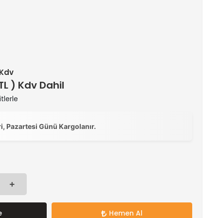
 Kdv
 TL ) Kdv Dahil
tlerle
ri, Pazartesi Günü Kargolanır.
e
Hemen Al