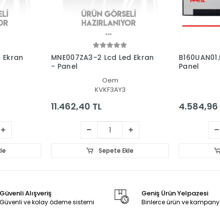
 Ekran
MNE007ZA3-2 Lcd Led Ekran
B160UAN01.
- Panel
Panel
Oem
KVKF3AY3
11.462,40 TL
4.584,96
le
Sepete Ekle
Güvenli Alışveriş
Geniş Ürün Yelpazesi
Güvenli ve kolay ödeme sistemi
Binlerce ürün ve kampany