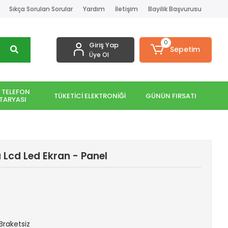
Sıkça Sorulan Sorular
Yardım
İletişim
Bayilik Başvurusu
0
Giriş Yap
Sepetim
Üye Ol
 TELEFON
TÜKETİCİ ELEKTRONİĞİ
GÜNÜN FIRSATI
TARYASI
Lcd Led Ekran - Panel
 Braketsiz