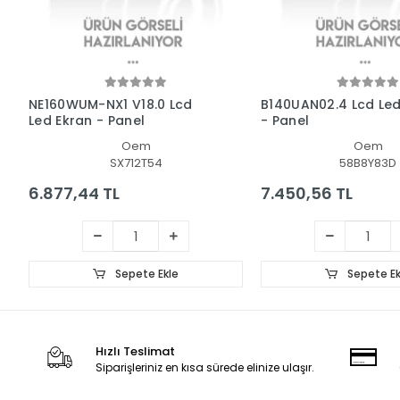
NE160WUM-NX1 V18.0 Lcd
B140UAN02.4 Lcd Led
Led Ekran - Panel
- Panel
Oem
Oem
SX712T54
58B8Y83D
6.877,44 TL
7.450,56 TL
Sepete Ekle
Sepete Ek
Hızlı Teslimat
Siparişleriniz en kısa sürede elinize ulaşır.