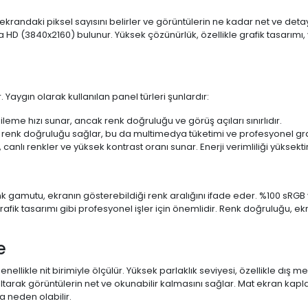
 ekrandaki piksel sayısını belirler ve görüntülerin ne kadar net ve det
a HD (3840x2160) bulunur. Yüksek çözünürlük, özellikle grafik tasarı
 Yaygın olarak kullanılan panel türleri şunlardır:
ileme hızı sunar, ancak renk doğruluğu ve görüş açıları sınırlıdır.
 renk doğruluğu sağlar, bu da multimedya tüketimi ve profesyonel grafi
 canlı renkler ve yüksek kontrast oranı sunar. Enerji verimliliği yüksekt
 Renk gamutu, ekranın gösterebildiği renk aralığını ifade eder. %100 
fik tasarımı gibi profesyonel işler için önemlidir. Renk doğruluğu, ekr
e
enellikle nit birimiyle ölçülür. Yüksek parlaklık seviyesi, özellikle dış
ltarak görüntülerin net ve okunabilir kalmasını sağlar. Mat ekran kap
 neden olabilir.