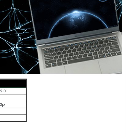
2 0
80p