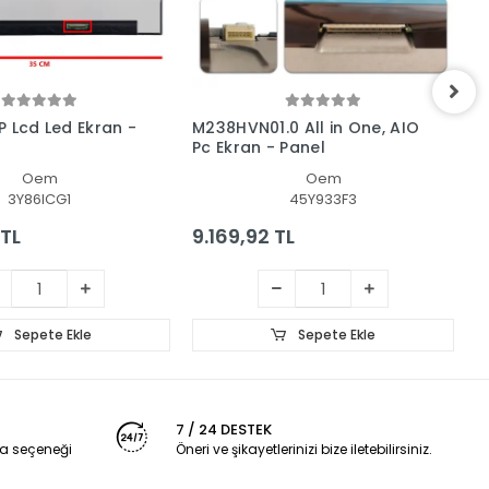
P Lcd Led Ekran -
M238HVN01.0 All in One, AIO
B
Pc Ekran - Panel
-
Oem
Oem
3Y86ICG1
45Y933F3
 TL
9.169,92 TL
1
Sepete Ekle
Sepete Ekle
7 / 24 DESTEK
a seçeneği
Öneri ve şikayetlerinizi bize iletebilirsiniz.